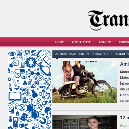
HOME
ACTUALITATE
ANALIZE
EUROP
ARTICOL CARE CONTINE URMATOARELE TAGURI: "
Amin
Motor
Mobra
Între
din Z
Cites
DE
AD
12 m
Argin