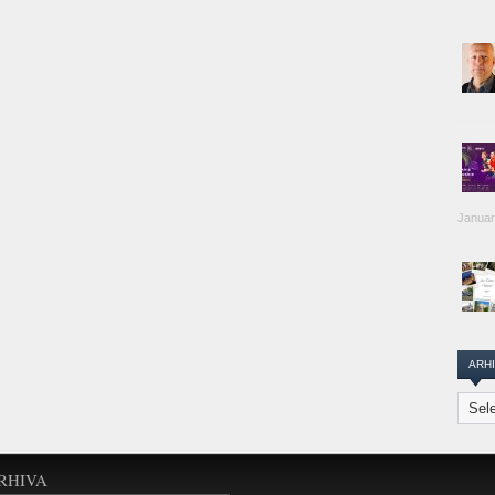
Januar
ARH
Arhiva
Transi
Repor
RHIVA