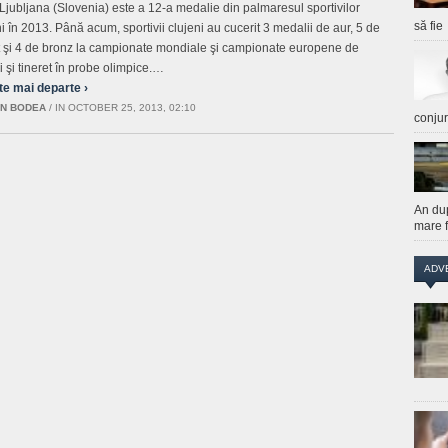
 Ljubljana (Slovenia) este a 12-a medalie din palmaresul sportivilor
să fie
ni în 2013. Până acum, sportivii clujeni au cucerit 3 medalii de aur, 5 de
t şi 4 de bronz la campionate mondiale şi campionate europene de
i şi tineret în probe olimpice.…
te mai departe ›
N BODEA
/
IN OCTOBER 25, 2013, 02:10
conju
An du
mare f
ADV