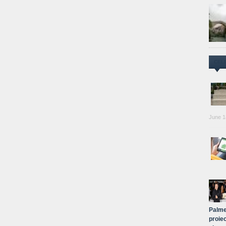
CEL
June 1
Palme
proiec