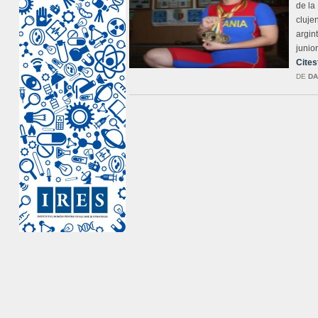
de la
cluje
argin
junior
Cites
DE
DA