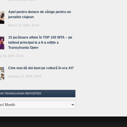
Apel pentru donare de sânge pentru un
jurnalist clujean
March 12, 2026, 10:03
15 jucătoare aflate în TOP 100 WTA – pe
tabloul principal la a 6-a ediție a
Transylvania Open
y 30, 2026, 02:01
Cine mai dă doi bani pe cultură în era AI?
January 15, 2026, 03:01
IVA TRANSILVANIA REPORTER
lvania
ter