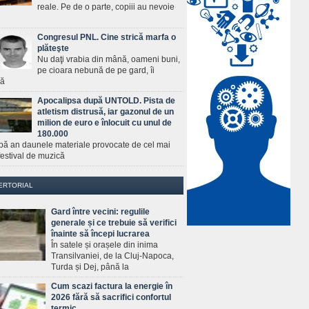
reale. Pe de o parte, copiii au nevoie
Congresul PNL. Cine strică marfa o
plăteşte
Nu daţi vrabia din mână, oameni buni,
pe cioara nebună de pe gard, îi
ră
Apocalipsa după UNTOLD. Pista de
atletism distrusă, iar gazonul de un
milion de euro e înlocuit cu unul de
180.000
pă an daunele materiale provocate de cel mai
estival de muzică
ERTORIAL
Gard între vecini: regulile
generale și ce trebuie să verifici
înainte să începi lucrarea
În satele și orașele din inima
Transilvaniei, de la Cluj-Napoca,
Turda și Dej, până la
Cum scazi factura la energie în
2026 fără să sacrifici confortul
termic