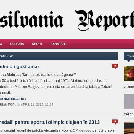
A
CULTURĂ
SPORT
SĂNĂTATE
CAMELIA"
OPIN
tiri cu gust amar
0
eta Mobra.
„
Tare ca piatra, iute ca săgeata
”
 50 a fost fabricată începând cu anul 1971. Motorul era produs de
prinderea Metrom Braşov, iar motoreta era asamblată la fabrica Tohani
vrem
arneşti.…
te mai departe ›
RIAN POP
/
IN APRIL 13, 2015, 12:04
trei t
edalii pentru sportul olimpic clujean în 2013
0
tul cucerit recent de judoka Alexandra Pop la CM de judo pentru juniori