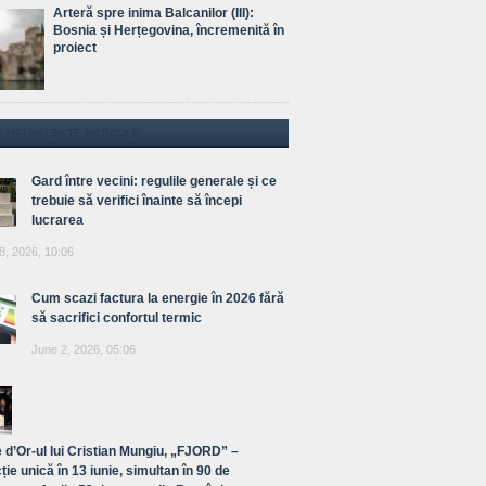
Arteră spre inima Balcanilor (III):
Bosnia și Herțegovina, încremenită în
proiect
E MAI RECENTE ARTICOLE
Gard între vecini: regulile generale și ce
trebuie să verifici înainte să începi
lucrarea
8, 2026, 10:06
Cum scazi factura la energie în 2026 fără
să sacrifici confortul termic
June 2, 2026, 05:06
 d’Or-ul lui Cristian Mungiu, „FJORD” –
ție unică în 13 iunie, simultan în 90 de