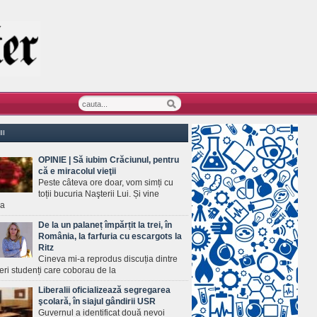
II
OPINIE | Să iubim Crăciunul, pentru
că e miracolul vieţii
Peste câteva ore doar, vom simți cu
toții bucuria Naşterii Lui. Și vine
ea
De la un palaneț împărțit la trei, în
România, la farfuria cu escargots la
Ritz
Cineva mi-a reprodus discuția dintre
ineri studenți care coborau de la
Liberalii oficializează segregarea
şcolară, în siajul gândirii USR
Guvernul a identificat două nevoi