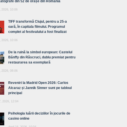
atografe din 52 de orașe din România
, 2026, 10:06
TIFF transformă Clujul, pentru a 25-a
oară, în capitala filmului. Programul
complet al festivalului a fost finalizat
, 2026, 10:06
De la ruină la simbol european: Castelul
Bánffy din Răscruci, dublu premiat pentru
restaurarea sa exemplară
, 2026, 08:06
Reveniri la Madrid Open 2026: Carlos
Alcaraz și Jannik Sinner sunt pe tabloul
principal
7, 2026, 12:04
Psihologia luării deciziilor în jocurile de
casino online
April 16, 2026, 10:04