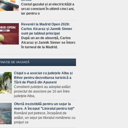
Costul gazului și al electricității a
urcat constant în ultimii cinci ani,
iar pentru o
Reveniri la Madrid Open 2026:
Carlos Alcaraz și Jannik Sinner
sunt pe tabloul principal
După un an de absență, Carlos
Alcaraz și Jannik Sinner se întorc
în turneul de la Madrid.
TINAȚIE DE VACANȚĂ
Clujul s-a asociat cu județele Alba și
Bihor pentru dezvoltarea turistică a
Țării de Piatră din Apuseni
Consilierii județeni au adoptat astăzi
proiectul de asociere pe 10 ani între
județele Alba,
Ofertă irezistibilă pentru un sejur la
mare. A început ”Litoralul pentru toți”
Românii pot petrece, începând de
astăzi, un sejur pe litoralul românesc cu
preţuri ce