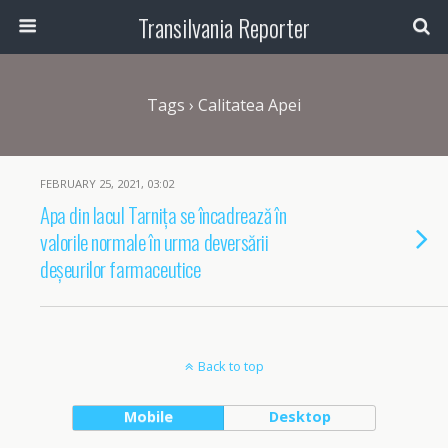
Transilvania Reporter
Tags › Calitatea Apei
FEBRUARY 25, 2021, 03:02
Apa din lacul Tarnița se încadrează în
valorile normale în urma deversării
deșeurilor farmaceutice
Back to top
Mobile
Desktop