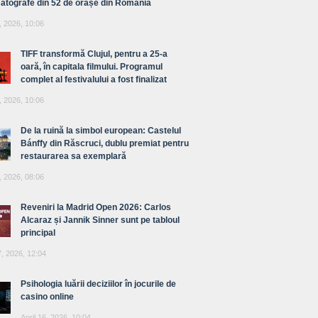
atografe din 52 de orașe din România
, 2026, 10:06
TIFF transformă Clujul, pentru a 25-a
oară, în capitala filmului. Programul
complet al festivalului a fost finalizat
, 2026, 10:06
De la ruină la simbol european: Castelul
Bánffy din Răscruci, dublu premiat pentru
restaurarea sa exemplară
, 2026, 08:06
Reveniri la Madrid Open 2026: Carlos
Alcaraz și Jannik Sinner sunt pe tabloul
principal
7, 2026, 12:04
Psihologia luării deciziilor în jocurile de
casino online
April 16, 2026, 10:04