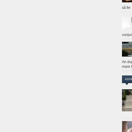
să fie
conju
An du
mare f
ADV