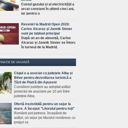
Costul gazului și al electricității a
urcat constant în ultimii cinci ani,
iar pentru o
Reveniri la Madrid Open 2026:
Carlos Alcaraz și Jannik Sinner
sunt pe tabloul principal
După un an de absență, Carlos
Alcaraz și Jannik Sinner se întorc
în turneul de la Madrid.
TINAȚIE DE VACANȚĂ
Clujul s-a asociat cu județele Alba și
Bihor pentru dezvoltarea turistică a
Țării de Piatră din Apuseni
Consilierii județeni au adoptat astăzi
proiectul de asociere pe 10 ani între
județele Alba,
Ofertă irezistibilă pentru un sejur la
mare. A început ”Litoralul pentru toți”
Românii pot petrece, începând de
astăzi, un sejur pe litoralul românesc cu
preţuri ce