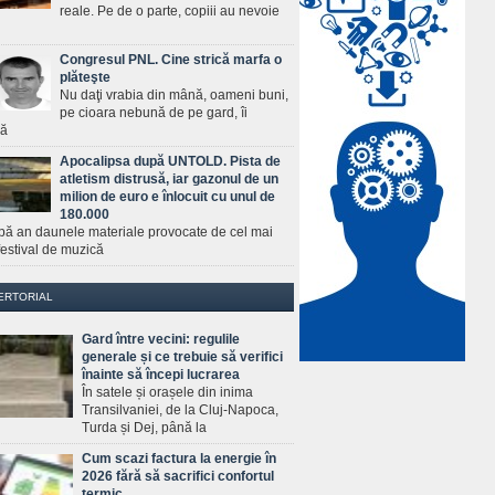
reale. Pe de o parte, copiii au nevoie
Congresul PNL. Cine strică marfa o
plăteşte
Nu daţi vrabia din mână, oameni buni,
pe cioara nebună de pe gard, îi
ră
Apocalipsa după UNTOLD. Pista de
atletism distrusă, iar gazonul de un
milion de euro e înlocuit cu unul de
180.000
pă an daunele materiale provocate de cel mai
estival de muzică
ERTORIAL
Gard între vecini: regulile
generale și ce trebuie să verifici
înainte să începi lucrarea
În satele și orașele din inima
Transilvaniei, de la Cluj-Napoca,
Turda și Dej, până la
Cum scazi factura la energie în
2026 fără să sacrifici confortul
termic