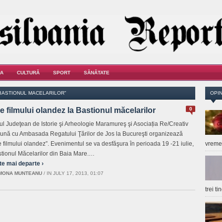
A
CULTURĂ
SPORT
SĂNĂTATE
BASTIONUL MACELARILOR"
OPIN
le filmului olandez la Bastionul măcelarilor
0
l Judeţean de Istorie şi Arheologie Maramureş şi Asociația Re/Creativ
ună cu Ambasada Regatului Ţărilor de Jos la Bucureşti organizează
le filmului olandez”. Evenimentul se va desfăşura în perioada 19 -21 iulie,
vrem
stionul Măcelarilor din Baia Mare.…
te mai departe ›
MONA MUNTEANU
/
IN JULY 17, 2013, 01:07
trei t