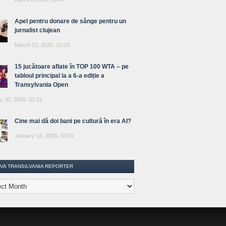
Apel pentru donare de sânge pentru un
jurnalist clujean
March 12, 2026, 10:03
15 jucătoare aflate în TOP 100 WTA – pe
tabloul principal la a 6-a ediție a
Transylvania Open
y 30, 2026, 02:01
Cine mai dă doi bani pe cultură în era AI?
January 15, 2026, 03:01
IVA TRANSILVANIA REPORTER
lvania
ter