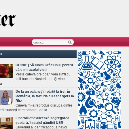
II
OPINIE | Să iubim Crăciunul, pentru
că e miracolul vieţii
Peste câteva ore doar, vom simți cu
toții bucuria Naşterii Lui. Și vine
ea
De la un palaneț împărțit la trei, în
România, la farfuria cu escargots la
Ritz
Cineva mi-a reprodus discuția dintre
ineri studenți care coborau de la
Liberalii oficializează segregarea
şcolară, în siajul gândirii USR
Guvernul a identificat două nevoi