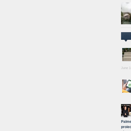
CEL
June 1
Palme
proiec