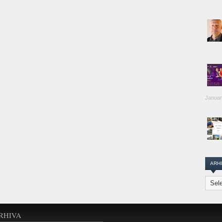
Januar
ARH
Arhiva
Transi
Repor
RHIVA