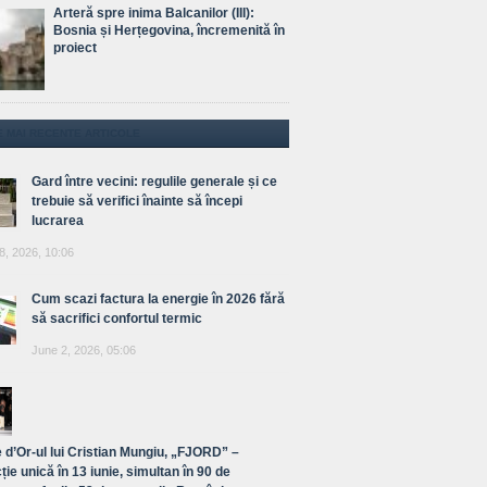
Arteră spre inima Balcanilor (III):
Bosnia și Herțegovina, încremenită în
proiect
E MAI RECENTE ARTICOLE
Gard între vecini: regulile generale și ce
trebuie să verifici înainte să începi
lucrarea
8, 2026, 10:06
Cum scazi factura la energie în 2026 fără
să sacrifici confortul termic
June 2, 2026, 05:06
 d’Or-ul lui Cristian Mungiu, „FJORD” –
ție unică în 13 iunie, simultan în 90 de