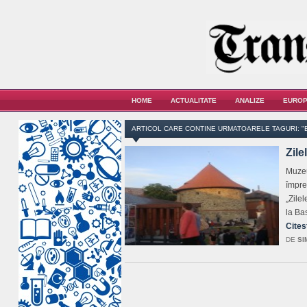
HOME
ACTUALITATE
ANALIZE
EUROP
ARTICOL CARE CONTINE URMATOARELE TAGURI: "
Zile
Muzeu
împre
„Zile
la Ba
Cites
DE
SI