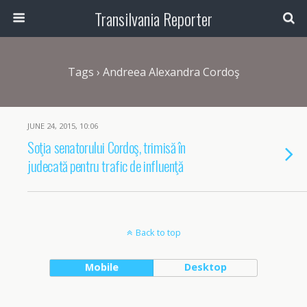
Transilvania Reporter
Tags › Andreea Alexandra Cordoş
JUNE 24, 2015, 10:06
Soţia senatorului Cordoş, trimisă în
judecată pentru trafic de influenţă
Back to top
Mobile
Desktop