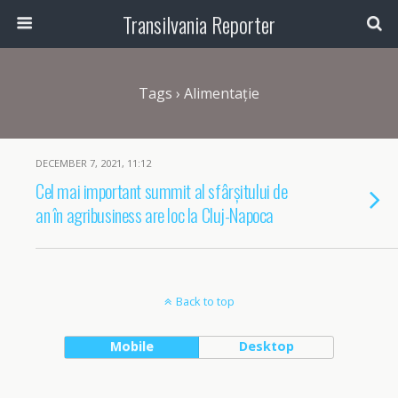
Transilvania Reporter
Tags › Alimentație
DECEMBER 7, 2021, 11:12
Cel mai important summit al sfârșitului de
an în agribusiness are loc la Cluj-Napoca
Back to top
Mobile
Desktop