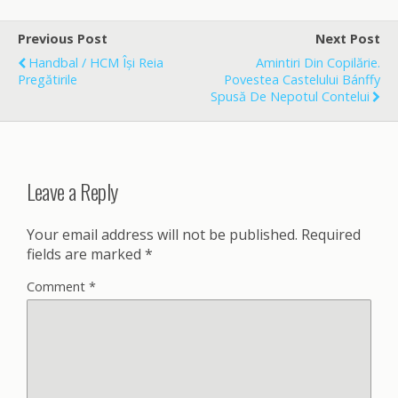
e
i
r
b
l
e
o
Previous Post
Next Post
o
Handbal / HCM Își Reia
Amintiri Din Copilărie.
k
Pregătirile
Povestea Castelului Bánffy
Spusă De Nepotul Contelui
Leave a Reply
Your email address will not be published.
Required
fields are marked
*
Comment
*