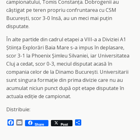
campionatului, Tomis Constanța. Dobrogenii au
câștigat pe teren propriu confruntarea cu CSM
București, scor 3-0 însă, au un meci mai puțin
disputate.
În alte partide din cadrul etapei a VIII-a a Diviziei A1
Știința Explorări Baia Mare s-a impus în deplasare,
scor 3-1 la Phoenix Șimleu Silvaniei, iar Universitatea
Cluj a cedat, scor 0-3, meciul disputat acasă în
compania celor de la Dinamo București. Universitarii
sunt singura formație din prima divizie care nu au
acumulat niciun punct după opt etape disputate în
actuala ediție de campionat.
Distribuie:
F
E
S
Share
Post
a
m
h
c
a
a