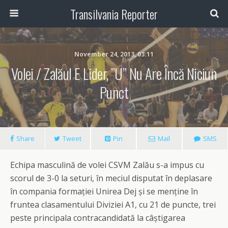
Transilvania Reporter
November 24, 2013, 03:11
Volei / Zalăul E Lider, ”U” Nu Are Încă Niciun
Punct
Share
Tweet
Pin
Mail
SMS
Echipa masculină de volei CSVM Zalău s-a impus cu
scorul de 3-0 la seturi, în meciul disputat în deplasare
în compania formației Unirea Dej și se menține în
fruntea clasamentului Diviziei A1, cu 21 de puncte, trei
peste principala contracandidată la câștigarea