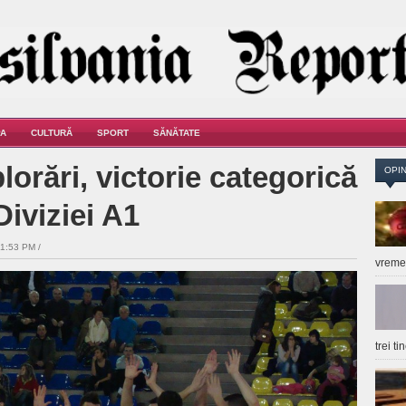
A
CULTURĂ
SPORT
SĂNĂTATE
plorări, victorie categorică
OPIN
Diviziei A1
1:53 PM /
vrem
trei t