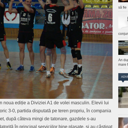
să fie
conju
An du
mare f
ADV
în noua ediție a Diviziei A1 de volei masculin. Elevii lui
ric 3-0, partida disputată pe teren propriu, în compania
set, după câteva mingi de tatonare, gazdele s-au
torită în principal serviciilor bine plasate, şi au câștigat