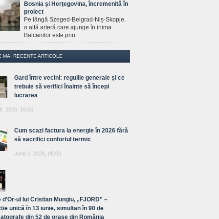
Bosnia și Herțegovina, încremenită în
proiect
Pe lângă Szeged-Belgrad-Niș-Skopje,
o altă arteră care ajunge în inima
Balcanilor este prin
E MAI RECENTE ARTICOLE
Gard între vecini: regulile generale și ce
trebuie să verifici înainte să începi
lucrarea
8, 2026, 10:06
Cum scazi factura la energie în 2026 fără
să sacrifici confortul termic
June 2, 2026, 05:06
 d’Or-ul lui Cristian Mungiu, „FJORD” –
ție unică în 13 iunie, simultan în 90 de
atografe din 52 de orașe din România