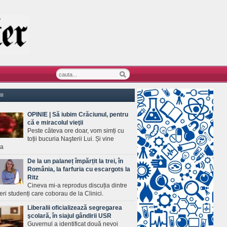
II
OPINIE | Să iubim Crăciunul, pentru
că e miracolul vieţii
Peste câteva ore doar, vom simți cu
toții bucuria Naşterii Lui. Și vine
ea
De la un palaneț împărțit la trei, în
România, la farfuria cu escargots la
Ritz
Cineva mi-a reprodus discuția dintre
ineri studenți care coborau de la Clinici.
Liberalii oficializează segregarea
şcolară, în siajul gândirii USR
Guvernul a identificat două nevoi