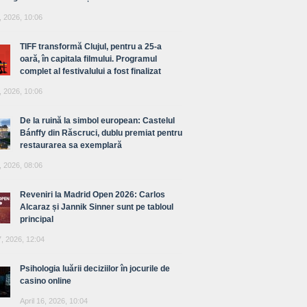
, 2026, 10:06
TIFF transformă Clujul, pentru a 25-a
oară, în capitala filmului. Programul
complet al festivalului a fost finalizat
, 2026, 10:06
De la ruină la simbol european: Castelul
Bánffy din Răscruci, dublu premiat pentru
restaurarea sa exemplară
, 2026, 08:06
Reveniri la Madrid Open 2026: Carlos
Alcaraz și Jannik Sinner sunt pe tabloul
principal
7, 2026, 12:04
Psihologia luării deciziilor în jocurile de
casino online
April 16, 2026, 10:04