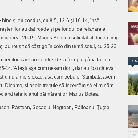
e bine şi au condus, cu 8-5, 12-6 şi 16-14, însă
reștenilor au dat roade și pe fondul de relaxare al
ducerea: 20-19. Marius Botea a solicitat al doilea timp
 şi au reuşit să câştige în cele din urmă setul, cu 25-23.
imărenilor, care au condus de la început până la final,
DES
25-14.“A ieșit așa cum ne-am dorit, dar au fost câteva
nostru nu a mers exact așa cum trebuie. Sâmbătă avem
e cu Dinamo, și acolo trebuie să încercăm să eliminăm
declarat tehnicianul băimărenilor, Marius Botea.
Suson, Păștean, Socaciu, Negrean, Răileanu, Țuțea,