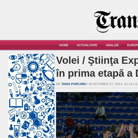
HOME
ACTUALITATE
ANALIZE
EUROP
Volei / Ştiinţa Ex
în prima etapă a 
DE
TANIA PURCARU
/ IN OCTOBER 17, 2013, 01:10 LA 