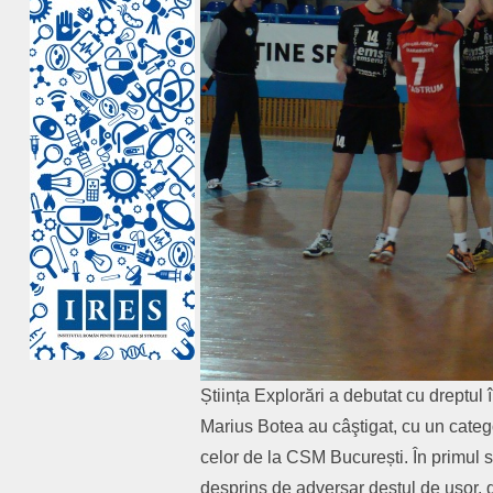
Știința Explorări a debutat cu dreptul 
Marius Botea au câştigat, cu un catego
celor de la CSM București. În primul 
desprins de adversar destul de ușor, da