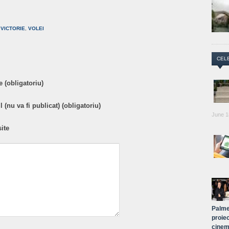
are
,
VICTORIE
,
VOLEI
CEL
 (obligatoriu)
 (nu va fi publicat) (obligatoriu)
June 1
ite
Palme
proiec
cinem