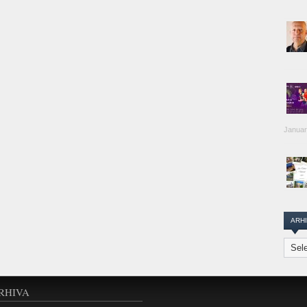
Januar
ARH
Arhiva
Transi
Repor
RHIVA