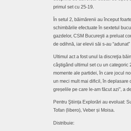
primul set cu 25-19.
În setul 2, băimărenii au început foart
schimbările efectuate în sextetul bucu
gazdelor, CSM Bucureşti a preluat con
de odihnă, iar elevii săi s-au “adunat”
Ultimul act a fost unul la discreţia bă
câştigând ultimul set cu un categoric 
momente ale partidei, în care jocul 
un meci mult mai dificil, în deplasar
greșelile pe care le-am făcut azi”, a 
Pentru Ştiința Explorări au evoluat: 
Tofan (libero), Veber și Moisa.
Distribuie: