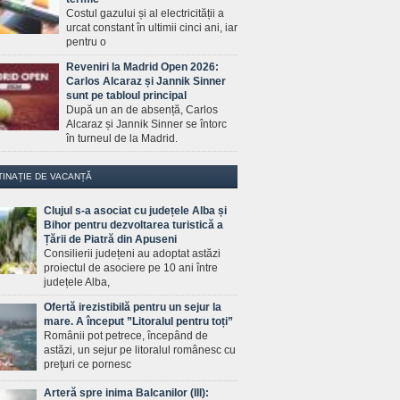
Costul gazului și al electricității a
urcat constant în ultimii cinci ani, iar
pentru o
Reveniri la Madrid Open 2026:
Carlos Alcaraz și Jannik Sinner
sunt pe tabloul principal
După un an de absență, Carlos
Alcaraz și Jannik Sinner se întorc
în turneul de la Madrid.
TINAȚIE DE VACANȚĂ
Clujul s-a asociat cu județele Alba și
Bihor pentru dezvoltarea turistică a
Țării de Piatră din Apuseni
Consilierii județeni au adoptat astăzi
proiectul de asociere pe 10 ani între
județele Alba,
Ofertă irezistibilă pentru un sejur la
mare. A început ”Litoralul pentru toți”
Românii pot petrece, începând de
astăzi, un sejur pe litoralul românesc cu
preţuri ce pornesc
Arteră spre inima Balcanilor (III):