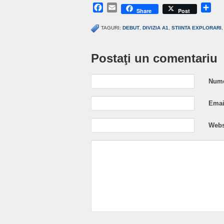
Facebook
Email
Sh
Share
Post
TAGURI:
DEBUT
,
DIVIZIA A1
,
STIINTA EXPLORARI
Postaţi un comentariu
Nume
Email
Webs