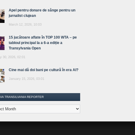
Apel pentru donare de sânge pentru un
jurnalist clujean
March 12, 2026, 10:03
15 jucătoare aflate în TOP 100 WTA – pe
tabloul principal la a 6-a ediție a
Transylvania Open
y 30, 2026, 02:01
Cine mai dă doi bani pe cultură în era AI?
January 15, 2026, 03:01
IVA TRANSILVANIA REPORTER
lvania
ter