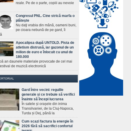
reale. Pe de o parte, copiii au nevoie
Congresul PNL. Cine strică marfa o
plăteşte
Nu daţi vrabia din mână, oameni buni,
pe cioara nebună de pe gard, îi
ră
Apocalipsa după UNTOLD. Pista de
atletism distrusă, iar gazonul de un
milion de euro e înlocuit cu unul de
180.000
pă an daunele materiale provocate de cel mai
estival de muzică electronică
ERTORIAL
Gard între vecini: regulile
generale și ce trebuie să verifici
înainte să începi lucrarea
În satele și orașele din inima
Transilvaniei, de la Cluj-Napoca,
Turda și Dej, până la
Cum scazi factura la energie în
2026 fără să sacrifici confortul
termic