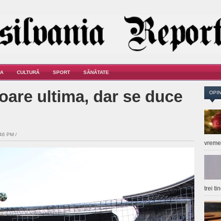
A
CULTURĂ
SPORT
SĂNĂTATE
oare ultima, dar se duce
OPIN
46 PM /
vrem
trei t