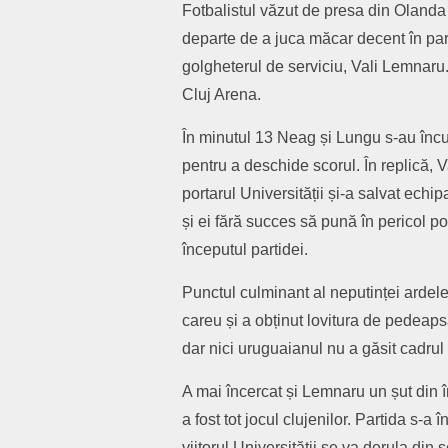
Fotbalistul văzut de presa din Olanda d
departe de a juca măcar decent în part
golgheterul de serviciu, Vali Lemnaru.
Cluj Arena.
În minutul 13 Neag și Lungu s-au încurc
pentru a deschide scorul. În replică, 
portarul Universității și-a salvat ech
și ei fără succes să pună în pericol po
începutul partidei.
Punctul culminant al neputinței ardele
careu și a obținut lovitura de pedeaps
dar nici uruguaianul nu a găsit cadrul 
A mai încercat și Lemnaru un șut din 
a fost tot jocul clujenilor. Partida s-a
viitorul Universității se va derula din s