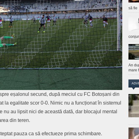
să fie
conju
An du
mare f
ADV
s spre eșalonul secund, după meciul cu FC Botoșani din
at la egalitate scor 0-0. Nimic nu a funcționat în sistemul
e nu au lipsit nici de această dată, dar blocajul mental
area din teren.
așteptat pauza ca să efectueze prima schimbare.