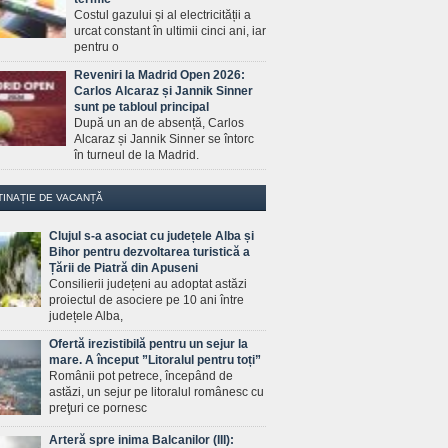
Costul gazului și al electricității a
urcat constant în ultimii cinci ani, iar
pentru o
Reveniri la Madrid Open 2026:
Carlos Alcaraz și Jannik Sinner
sunt pe tabloul principal
După un an de absență, Carlos
Alcaraz și Jannik Sinner se întorc
în turneul de la Madrid.
TINAȚIE DE VACANȚĂ
Clujul s-a asociat cu județele Alba și
Bihor pentru dezvoltarea turistică a
Țării de Piatră din Apuseni
Consilierii județeni au adoptat astăzi
proiectul de asociere pe 10 ani între
județele Alba,
Ofertă irezistibilă pentru un sejur la
mare. A început ”Litoralul pentru toți”
Românii pot petrece, începând de
astăzi, un sejur pe litoralul românesc cu
preţuri ce pornesc
Arteră spre inima Balcanilor (III):