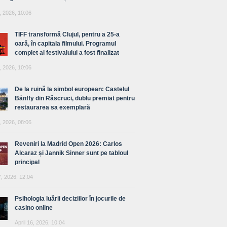
, 2026, 10:06
TIFF transformă Clujul, pentru a 25-a
oară, în capitala filmului. Programul
complet al festivalului a fost finalizat
, 2026, 10:06
De la ruină la simbol european: Castelul
Bánffy din Răscruci, dublu premiat pentru
restaurarea sa exemplară
, 2026, 08:06
Reveniri la Madrid Open 2026: Carlos
Alcaraz și Jannik Sinner sunt pe tabloul
principal
7, 2026, 12:04
Psihologia luării deciziilor în jocurile de
casino online
April 16, 2026, 10:04