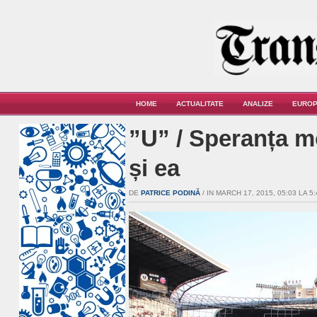
HOME
ACTUALITATE
ANALIZE
EUROP
”U” / Speranța m
și ea
DE
PATRICE PODINĂ
/ IN MARCH 17, 2015, 05:03 LA 5: