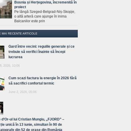
Bosnia și Herțegovina, încremenită în
proiect
Pe lângă Szeged-Belgrad-Niș-Skopje,
o altă arteră care ajunge în inima
Balcanilor este prin
E MAI RECENTE ARTICOLE
Gard între vecini: regulile generale și ce
trebuie să verifici înainte să începi
lucrarea
8, 2026, 10:06
Cum scazi factura la energie în 2026 fără
să sacrifici confortul termic
June 2, 2026, 05:06
 d’Or-ul lui Cristian Mungiu, „FJORD” –
ție unică în 13 iunie, simultan în 90 de
atografe din 52 de orașe din România