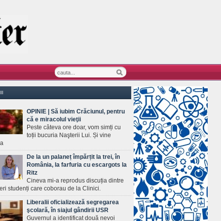
II
OPINIE | Să iubim Crăciunul, pentru
că e miracolul vieţii
Peste câteva ore doar, vom simți cu
toții bucuria Naşterii Lui. Și vine
ea
De la un palaneț împărțit la trei, în
România, la farfuria cu escargots la
Ritz
Cineva mi-a reprodus discuția dintre
ineri studenți care coborau de la Clinici.
Liberalii oficializează segregarea
şcolară, în siajul gândirii USR
Guvernul a identificat două nevoi