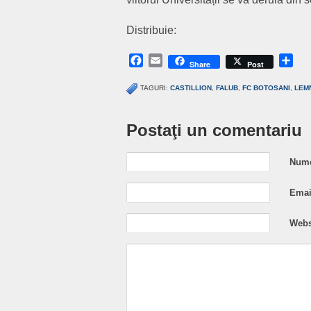
Distribuie:
Facebook
Email
Sh
Share
Post
TAGURI:
CASTILLION
,
FALUB
,
FC BOTOSANI
,
LEM
Postaţi un comentariu
Nume
Email
Webs