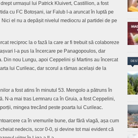
rept urmașul lui Patrick Kluivert, Castillion, a fost
ida cu FC Botoșani, iar Falub l-a aruncat în luptă pe
 Nici el nu a depășit nivelul mediocru al partidei de pe
at reciproc la o fază la care ar fi trebuit să colaboreze
Vașvari l-a pus la încercare pe Panagopoulos, dar
ipa. Din nou Lungu, apoi Ceppelini și Martins au încercat
DES
arta lui Curileac, dar scorul a rămas același de la
nilor a fost atins în minutul 53. Mengolo a pătruns în
ă. N-a mai tras Lemnaru ca în Gruia, a fost Ceppelini,
porții, mingea trecând peste poarta lui Curileac.
întoarcere ca în vremurile bune, dar fără vlagă, așa cum
 încheiat nedecis, scor 0-0, și devine tot mai evident că
ezonul viitor în Liga a II-a.