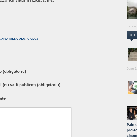
are
CEL
NARU
,
MENGOLO
,
U CLUJ
June 1
 (obligatoriu)
 (nu va fi publicat) (obligatoriu)
ite
Palme
proiec
cinem