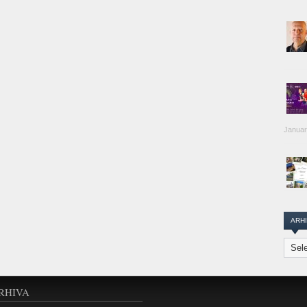
Januar
ARH
Arhiva
Transi
Repor
RHIVA