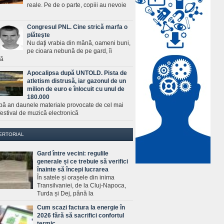
reale. Pe de o parte, copiii au nevoie
Congresul PNL. Cine strică marfa o
plăteşte
Nu daţi vrabia din mână, oameni buni,
pe cioara nebună de pe gard, îi
ră
Apocalipsa după UNTOLD. Pista de
atletism distrusă, iar gazonul de un
milion de euro e înlocuit cu unul de
180.000
pă an daunele materiale provocate de cel mai
estival de muzică electronică
ERTORIAL
Gard între vecini: regulile
generale și ce trebuie să verifici
înainte să începi lucrarea
În satele și orașele din inima
Transilvaniei, de la Cluj-Napoca,
Turda și Dej, până la
Cum scazi factura la energie în
2026 fără să sacrifici confortul
termic