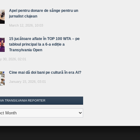
Apel pentru donare de sânge pentru un
jurnalist clujean
March 12, 2026, 10:03
15 jucătoare aflate în TOP 100 WTA – pe
tabloul principal la a 6-a ediție a
Transylvania Open
y 30, 2026, 02:01
Cine mai dă doi bani pe cultură în era AI?
January 15, 2026, 03:01
IVA TRANSILVANIA REPORTER
lvania
ter