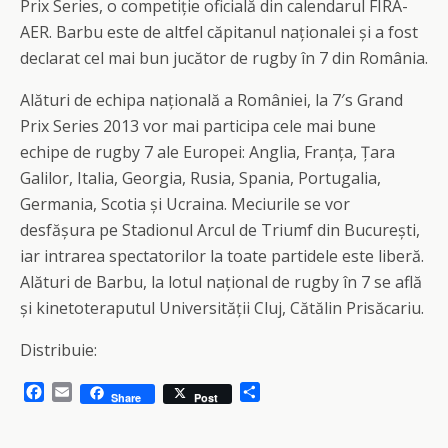
Prix Series, o competiție oficială din calendarul FIRA-
AER. Barbu este de altfel căpitanul naționalei și a fost
declarat cel mai bun jucător de rugby în 7 din România.
Alături de echipa națională a României, la 7′s Grand
Prix Series 2013 vor mai participa cele mai bune
echipe de rugby 7 ale Europei: Anglia, Franța, Țara
Galilor, Italia, Georgia, Rusia, Spania, Portugalia,
Germania, Scotia și Ucraina. Meciurile se vor
desfășura pe Stadionul Arcul de Triumf din București,
iar intrarea spectatorilor la toate partidele este liberă.
Alături de Barbu, la lotul național de rugby în 7 se află
și kinetoteraputul Universității Cluj, Cătălin Prisăcariu.
Distribuie:
F
E
S
Share
Post
a
m
h
c
a
a