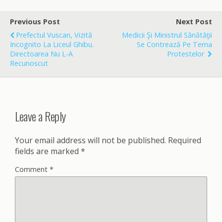
e
i
r
b
l
e
o
Previous Post
Next Post
o
Prefectul Vuscan, Vizită
Medicii Şi Ministrul Sănătăţii
k
Incognito La Liceul Ghibu.
Se Contrează Pe Tema
Directoarea Nu L-A
Protestelor
Recunoscut
Leave a Reply
Your email address will not be published.
Required
fields are marked
*
Comment
*