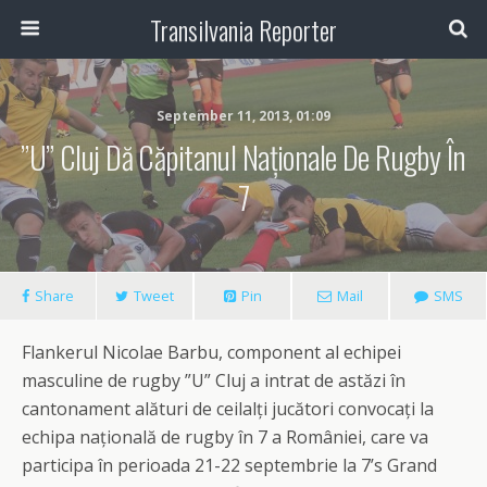
Transilvania Reporter
September 11, 2013, 01:09
”U” Cluj Dă Căpitanul Naționale De Rugby În
7
Share
Tweet
Pin
Mail
SMS
Flankerul Nicolae Barbu, component al echipei
masculine de rugby ”U” Cluj a intrat de astăzi în
cantonament alături de ceilalți jucători convocați la
echipa națională de rugby în 7 a României, care va
participa în perioada 21-22 septembrie la 7’s Grand