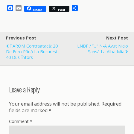
F
E
S
Share
Post
a
m
h
c
a
a
e
i
r
b
l
e
o
Previous Post
Next Post
o
TAROM Contraatacă: 20
LNBF / ”U” N-A Avut Nicio
k
De Euro Până La București,
Șansă La Alba Iulia
40 Dus-Întors
Leave a Reply
Your email address will not be published.
Required
fields are marked
*
Comment
*