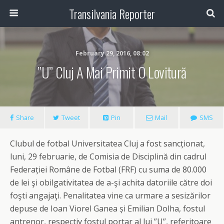
Transilvania Reporter
February 29, 2016, 08:02
”U” Cluj A Mai Primit O Lovitură
Share
Tweet
Pin
Mail
SMS
Clubul de fotbal Universitatea Cluj a fost sancționat,
luni, 29 februarie, de Comisia de Disciplină din cadrul
Federației Române de Fotbal (FRF) cu suma de 80.000
de lei şi obilgativitatea de a-şi achita datoriile către doi
foşti angajaţi. Penalitatea vine ca urmare a sesizărilor
depuse de Ioan Viorel Ganea și Emilian Dolha, fostul
antrenor, respectiv fostul portar al lui ”U”, referitoare