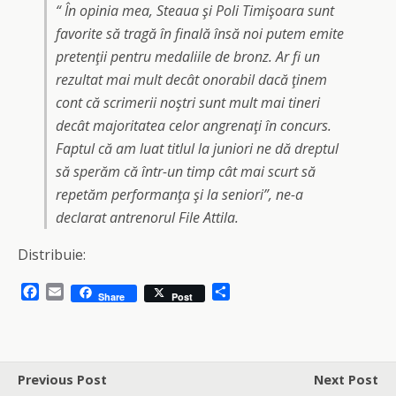
“ În opinia mea, Steaua şi Poli Timişoara sunt
favorite să tragă în finală însă noi putem emite
pretenţii pentru medaliile de bronz. Ar fi un
rezultat mai mult decât onorabil dacă ţinem
cont că scrimerii noştri sunt mult mai tineri
decât majoritatea celor angrenaţi în concurs.
Faptul că am luat titlul la juniori ne dă dreptul
să sperăm că într-un timp cât mai scurt să
repetăm performanţa şi la seniori”, ne-a
declarat antrenorul File Attila.
Distribuie:
F
E
S
Share
Post
a
m
h
c
a
a
e
i
r
b
l
e
o
Previous Post
Next Post