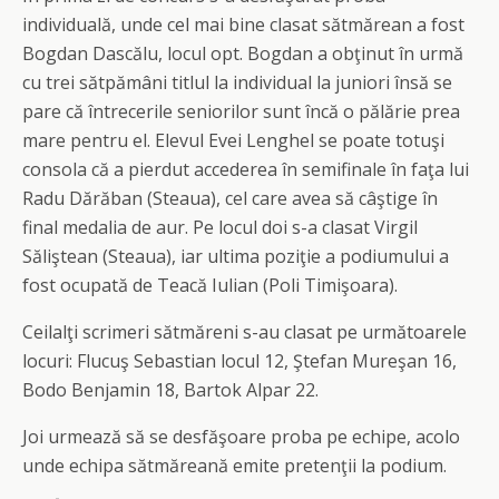
individuală, unde cel mai bine clasat sătmărean a fost
Bogdan Dascălu, locul opt. Bogdan a obţinut în urmă
cu trei sătpămâni titlul la individual la juniori însă se
pare că întrecerile seniorilor sunt încă o pălărie prea
mare pentru el. Elevul Evei Lenghel se poate totuşi
consola că a pierdut accederea în semifinale în faţa lui
Radu Dărăban (Steaua), cel care avea să câştige în
final medalia de aur. Pe locul doi s-a clasat Virgil
Săliştean (Steaua), iar ultima poziţie a podiumului a
fost ocupată de Teacă Iulian (Poli Timişoara).
Ceilalţi scrimeri sătmăreni s-au clasat pe următoarele
locuri: Flucuş Sebastian locul 12, Ştefan Mureşan 16,
Bodo Benjamin 18, Bartok Alpar 22.
Joi urmează să se desfăşoare proba pe echipe, acolo
unde echipa sătmăreană emite pretenţii la podium.