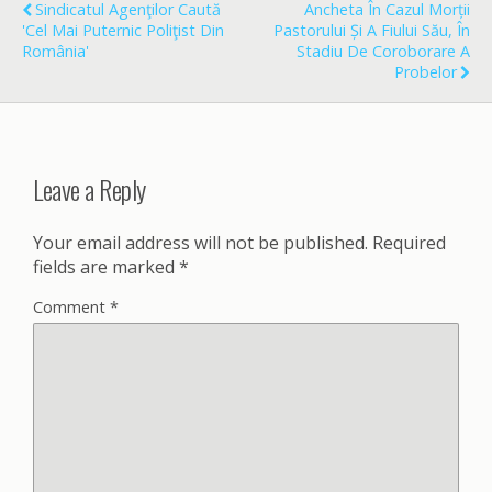
o
Sindicatul Agenţilor Caută
Ancheta În Cazul Morții
k
'Cel Mai Puternic Poliţist Din
Pastorului Și A Fiului Său, În
România'
Stadiu De Coroborare A
Probelor
Leave a Reply
Your email address will not be published.
Required
fields are marked
*
Comment
*