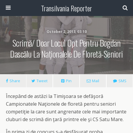
Transilvania Reporter
October 2, 2013, 03:10
Scrimă/ Doar Locul Opt Pentru Bogdan
Dascălu La Naţionalele De Floretă-Seniori
Share
Tweet
Pin
Mail
SMS
Începând de astăzi la Timişoara se defăşoră
Campionatele Naţionele de floretă pentru seniori
competiţie la care sunt angrenate cele mai importante
cluburi de scrimă din ţară printre ele şi CS Satu Mare.
În prima zi de concurs s-a desfăşurat proba