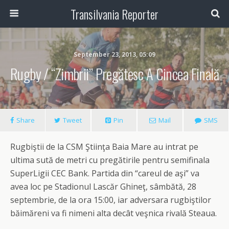
Transilvania Reporter
September 23, 2013, 05:09
Rugby / “Zimbrii” Pregătesc A Cincea Finală
Share
Tweet
Pin
Mail
SMS
Rugbiştii de la CSM Ştiinţa Baia Mare au intrat pe
ultima sută de metri cu pregătirile pentru semifinala
SuperLigii CEC Bank. Partida din “careul de aşi” va
avea loc pe Stadionul Lascăr Ghineţ, sâmbătă, 28
septembrie, de la ora 15:00, iar adversara rugbiştilor
băimăreni va fi nimeni alta decât veşnica rivală Steaua.