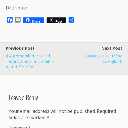
Distribuie:
F
E
S
Share
Post
a
m
h
c
a
a
e
i
r
b
l
e
o
Previous Post
Next Post
o
Automobilism / David
Gavrilescu, La Mâna
k
Tarţa A Concurat La Sibiu
Colegilor
Ajutat De NRA
Leave a Reply
Your email address will not be published.
Required
fields are marked
*
Comment
*