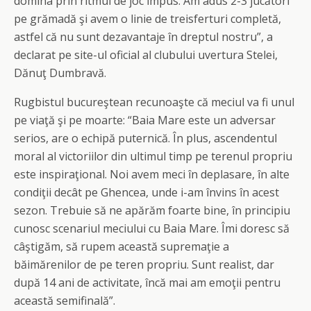
domina prin ritmul de joc impus. Am adus 2-3 jucători
pe grămadă şi avem o linie de treisferturi completă,
astfel că nu sunt dezavantaje în dreptul nostru”, a
declarat pe site-ul oficial al clubului uvertura Stelei,
Dănuţ Dumbravă.
Rugbistul bucureştean recunoaşte că meciul va fi unul
pe viaţă şi pe moarte: “Baia Mare este un adversar
serios, are o echipă puternică. În plus, ascendentul
moral al victoriilor din ultimul timp pe terenul propriu
este inspiraţional. Noi avem meci în deplasare, în alte
condiţii decât pe Ghencea, unde i-am învins în acest
sezon. Trebuie să ne apărăm foarte bine, în principiu
cunosc scenariul meciului cu Baia Mare. Îmi doresc să
câştigăm, să rupem această supremaţie a
băimărenilor de pe teren propriu. Sunt realist, dar
după 14 ani de activitate, încă mai am emoţii pentru
această semifinală”.