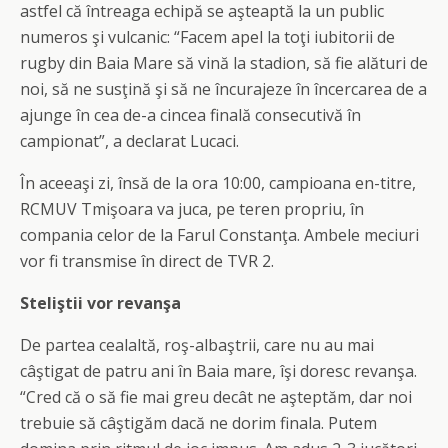
astfel că întreaga echipă se aşteaptă la un public
numeros şi vulcanic: “Facem apel la toţi iubitorii de
rugby din Baia Mare să vină la stadion, să fie alături de
noi, să ne susţină şi să ne încurajeze în încercarea de a
ajunge în cea de-a cincea finală consecutivă în
campionat”, a declarat Lucaci.
În aceeaşi zi, însă de la ora 10:00, campioana en-titre,
RCMUV Tmişoara va juca, pe teren propriu, în
compania celor de la Farul Constanţa. Ambele meciuri
vor fi transmise în direct de TVR 2.
Steliştii vor revanşa
De partea cealaltă, roş-albaştrii, care nu au mai
câştigat de patru ani în Baia mare, îşi doresc revanşa.
“Cred că o să fie mai greu decât ne aşteptăm, dar noi
trebuie să câştigăm dacă ne dorim finala. Putem