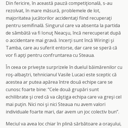
Din fericire, în această pauză competiţională, s-au
rezolvat, în mare măsură, problemele de lot,
majoritatea jucătorilor accidentaţi fiind recuperaţi
pentru semifinală. Singurul care va absenta la partida
de sâmbătă va fi Ionuţ Neacşu, încă nerecuperat după
o accidentare mai gravă. Incerţi sunt încă Wiringi şi
Tamba, care au suferit entorse, dar care se speră că
vor fi apţi pentru confruntarea cu Steaua.
În ceea ce priveşte surprizele în duelul băimărenilor cu
roş-albaştri, tehnicianul Vasile Lucaci este sceptic că
acestea ar putea apărea între două echipe care se
cunosc foarte bine: “Cele două grupări sunt
echilibrate şi cred că va câştiga echipa care va greşi cel
mai puţin. Nici noi şi nici Steaua nu avem valori
individuale foarte mari, dar avem un joc colectiv bun”.
Meciul va avea loc chiar în plină sărbătoare a oraşului,