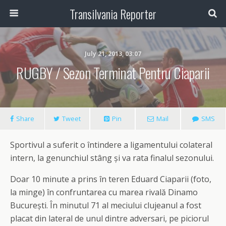
Transilvania Reporter
July 21, 2013, 03:07
RUGBY / Sezon Terminat Pentru Ciaparii
Share
Tweet
Pin
Mail
SMS
Sportivul a suferit o întindere a ligamentului colateral
intern, la genunchiul stâng și va rata finalul sezonului.
Doar 10 minute a prins în teren Eduard Ciaparii (foto,
la minge) în confruntarea cu marea rivală Dinamo
București. În minutul 71 al meciului clujeanul a fost
placat din lateral de unul dintre adversari, pe piciorul