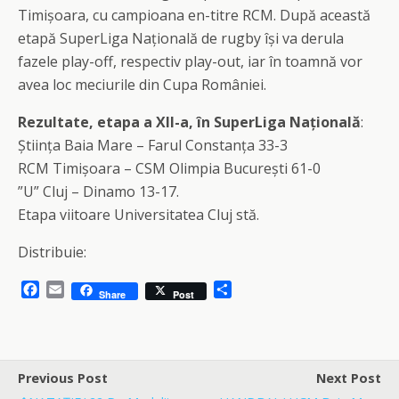
Timișoara, cu campioana en-titre RCM. După această
etapă SuperLiga Națională de rugby își va derula
fazele play-off, respectiv play-out, iar în toamnă vor
avea loc meciurile din Cupa României.
Rezultate, etapa a XII-a, în SuperLiga Națională
:
Știința Baia Mare – Farul Constanța 33-3
RCM Timișoara – CSM Olimpia București 61-0
”U” Cluj – Dinamo 13-17.
Etapa viitoare Universitatea Cluj stă.
Distribuie:
F
E
S
Share
Post
a
m
h
c
a
a
e
i
r
b
l
e
o
Previous Post
Next Post
o