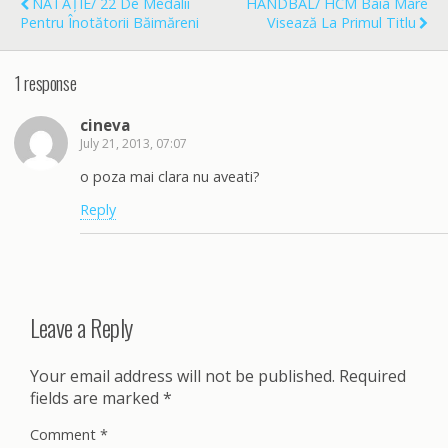
NATAȚIE/ 22 De Medalii
HANDBAL/ HCM Baia Mare
k
Pentru Înotătorii Băimăreni
Visează La Primul Titlu
1 response
cineva
July 21, 2013, 07:07
o poza mai clara nu aveati?
Reply
Leave a Reply
Your email address will not be published.
Required
fields are marked
*
Comment
*