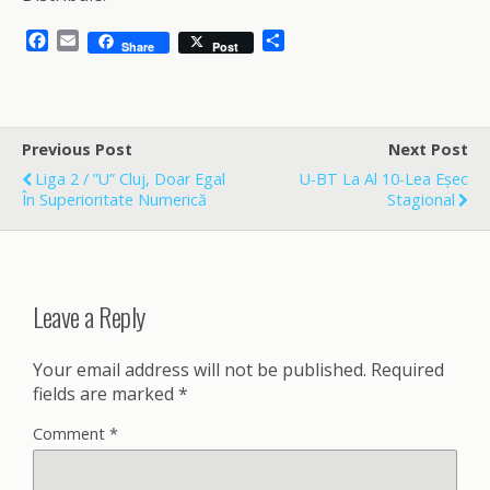
F
E
S
Share
Post
a
m
h
c
a
a
e
i
r
b
l
e
o
Previous Post
Next Post
o
Liga 2 / ”U” Cluj, Doar Egal
U-BT La Al 10-Lea Eșec
k
În Superioritate Numerică
Stagional
Leave a Reply
Your email address will not be published.
Required
fields are marked
*
Comment
*