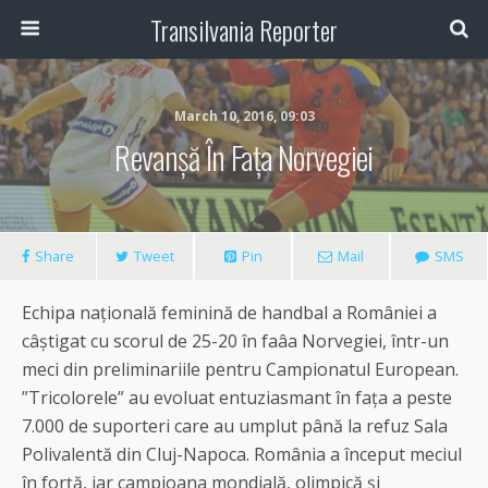
Transilvania Reporter
March 10, 2016, 09:03
Revanșă În Fața Norvegiei
Share
Tweet
Pin
Mail
SMS
Echipa națională feminină de handbal a României a
câștigat cu scorul de 25-20 în faâa Norvegiei, într-un
meci din preliminariile pentru Campionatul European.
”Tricolorele” au evoluat entuziasmant în fața a peste
7.000 de suporteri care au umplut până la refuz Sala
Polivalentă din Cluj-Napoca. România a început meciul
în forță, iar campioana mondială, olimpică și