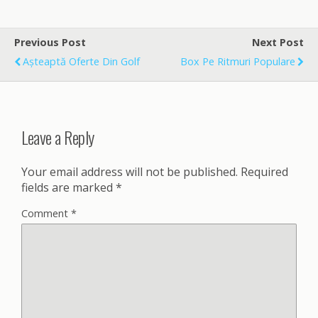
e
i
r
b
l
e
o
Previous Post
Next Post
o
Așteaptă Oferte Din Golf
Box Pe Ritmuri Populare
k
Leave a Reply
Your email address will not be published.
Required
fields are marked
*
Comment
*