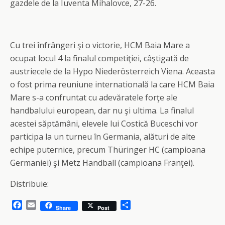
gazdele de la Iuventa Mihalovce, 27-26.
Cu trei înfrângeri şi o victorie, HCM Baia Mare a
ocupat locul 4 la finalul competiţiei, câştigată de
austriecele de la Hypo Niederösterreich Viena. Aceasta
o fost prima reuniune internatională la care HCM Baia
Mare s-a confruntat cu adevăratele forţe ale
handbalului european, dar nu şi ultima. La finalul
acestei săptămâni, elevele lui Costică Buceschi vor
participa la un turneu în Germania, alături de alte
echipe puternice, precum Thüringer HC (campioana
Germaniei) şi Metz Handball (campioana Franţei).
Distribuie:
F
E
S
Share
Post
a
m
h
c
a
a