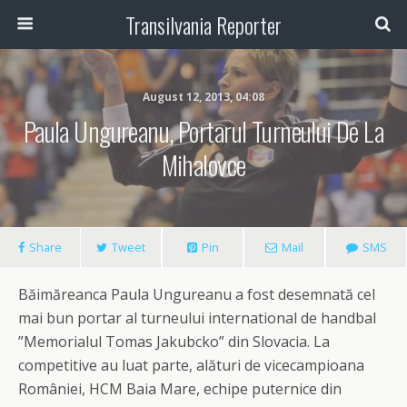
Transilvania Reporter
August 12, 2013, 04:08
Paula Ungureanu, Portarul Turneului De La
Mihalovce
Share
Tweet
Pin
Mail
SMS
Băimăreanca Paula Ungureanu a fost desemnată cel
mai bun portar al turneului international de handbal
”Memorialul Tomas Jakubcko” din Slovacia. La
competitive au luat parte, alături de vicecampioana
României, HCM Baia Mare, echipe puternice din