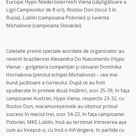
Europa: Hypo Niederösterreich Viena (câştigătoare a
Ligii Campionilor de 8 ori), Rostov Don (locul 3 în
Rusia), Lublin (campioana Poloniei) şi Iuventa
Michalovce (campioana Slovaciei).
Celelalte premii speciale acordate de organizator au
revenit braziliencei Alexandra Do Nascimento (Hypo
Viena) – golgetera competiţiei şi slovacei Dominika
Hornakova (pivotul echipei Michalovce) – cea mai
bună jucătoare a turneului. După ce au fost
spulberate în primele două întâlniri, scor 25-39, în faţa
campioanei Austriei, Hypo Viena, respectiv 23-32, cu
Rostov Don, maramureșencele au obținut primul
success în meciul trei, scor 34-22, în faţa campioanei
Poloniei, MKS Lublin, însă au terminat întrecerea așa
cum au început-o, cu încă o înfrângere, în partida cu