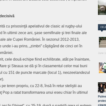
 decisivă
tă cu prisosinţă apelativul de clasic al rugby-ului
CEL
n ultimii zece ani, şase semifinale şi trei finale ale
inale ale Cupei României. În sezonul 2012-2013,
e unde i-au prins, „zimbri” câştigând de cinci ori în
omâniei.
June 1
rit, cele două echipe fiind echilibrate, atât pe înaintare,
ia Mare şi Steaua se dă şi în clasamentul celor mai buni
imul cu 151 de puncte marcate (locul 1), neozeelandezul
r).
pe teren propriu, cu 22-8, însă în retur steliştii au
uţ Pop a ratat transformarea unui eseu chiar în ultimul
Palme
proiec
cinem
 „Lascăr Ghineţ”, cu 25-19, după o partidă grea şi extrem