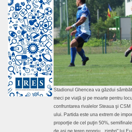
Stadionul Ghencea va găzdui sâmbătă, 2
meci pe viaţă şi pe moarte pentru lo
confruntarea rivalelor Steaua şi CSM Ş
ului. Partida este una extrem de impo
proporţie de cel puţin 50%, semifinalel
de aşi pe teren propriu, „zimbri” lui E