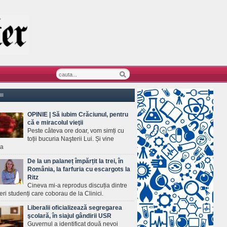
II
OPINIE | Să iubim Crăciunul, pentru
că e miracolul vieţii
Peste câteva ore doar, vom simți cu
toții bucuria Naşterii Lui. Și vine
ea
De la un palaneț împărțit la trei, în
România, la farfuria cu escargots la
Ritz
Cineva mi-a reprodus discuția dintre
ineri studenți care coborau de la Clinici.
Liberalii oficializează segregarea
şcolară, în siajul gândirii USR
Guvernul a identificat două nevoi