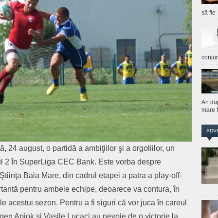
să fie
conju
An du
mare f
ADV
4 august, o partidă a ambiţiilor şi a orgoliilor, un
cul 2 în SuperLiga CEC Bank. Este vorba despre
tiinţa Baia Mare, din cadrul etapei a patra a play-off-
rtantă pentru ambele echipe, deoarece va contura, în
e acestui sezon. Pentru a fi siguri că vor juca în careul
ugen Apjok şi Vasile Lucaci au nevoie de o victorie la