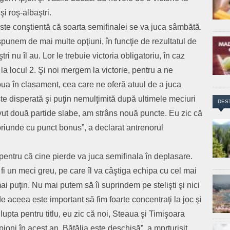
şi roş-albaştri.
este conştientă că soarta semifinalei se va juca sâmbătă.
punem de mai multe opţiuni, în funcţie de rezultatul de
ri nu îl au. Lor le trebuie victoria obligatoriu, în caz
a locul 2. Şi noi mergem la victorie, pentru a ne
oua în clasament, cea care ne oferă atuul de a juca
te disperată şi puţin nemulţimită după ultimele meciuri
DES
avut două partide slabe, am strâns nouă puncte. Eu zic că
iunde cu punct bonus”, a declarat antrenorul
pentru că cine pierde va juca semifinala în deplasare.
 fi un meci greu, pe care îl va câştiga echipa cu cel mai
mai puţin. Nu mai putem să îi suprindem pe stelişti şi nici
e aceea este important să fim foarte concentraţi la joc şi
lupta pentru titlu, eu zic că noi, Steaua şi Timişoara
i în acest an. Bătălia este deschisă”, a mprturisit