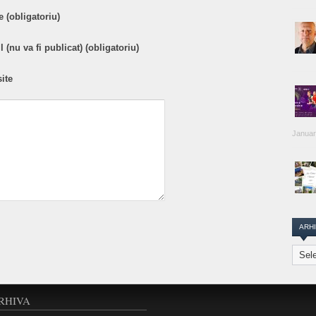
 (obligatoriu)
 (nu va fi publicat) (obligatoriu)
ite
Januar
ARH
Arhiva
Transi
Repor
RHIVA