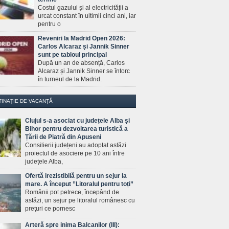
Costul gazului și al electricității a
urcat constant în ultimii cinci ani, iar
pentru o
Reveniri la Madrid Open 2026:
Carlos Alcaraz și Jannik Sinner
sunt pe tabloul principal
După un an de absență, Carlos
Alcaraz și Jannik Sinner se întorc
în turneul de la Madrid.
TINAȚIE DE VACANȚĂ
Clujul s-a asociat cu județele Alba și
Bihor pentru dezvoltarea turistică a
Țării de Piatră din Apuseni
Consilierii județeni au adoptat astăzi
proiectul de asociere pe 10 ani între
județele Alba,
Ofertă irezistibilă pentru un sejur la
mare. A început ”Litoralul pentru toți”
Românii pot petrece, începând de
astăzi, un sejur pe litoralul românesc cu
preţuri ce pornesc
Arteră spre inima Balcanilor (III):