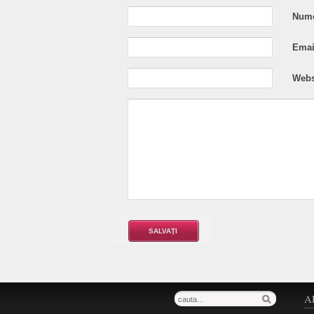
Nume
Email
Webs
A