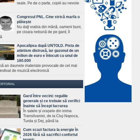
reale. Pe de o parte, copiii au nevoie
Congresul PNL. Cine strică marfa o
plăteşte
Nu daţi vrabia din mână, oameni buni,
pe cioara nebună de pe gard, îi
ră
Apocalipsa după UNTOLD. Pista de
atletism distrusă, iar gazonul de un
milion de euro e înlocuit cu unul de
180.000
pă an daunele materiale provocate de cel mai
estival de muzică electronică
ERTORIAL
Gard între vecini: regulile
generale și ce trebuie să verifici
înainte să începi lucrarea
În satele și orașele din inima
Transilvaniei, de la Cluj-Napoca,
Turda și Dej, până la
Cum scazi factura la energie în
2026 fără să sacrifici confortul
termic