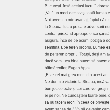
Bucureşti, însă acelaşi lucru îl doresc 
„Va fi un meci decisiv şi toată lumea 
Noi avem un mic avantaj, faptul că dis
la Steaua, lucru pe care adversarii noşt
contrar priezând aproape orice şansă l
asigura, încă de pe acum, poziţia a d
semifinala pe teren propriu. Lumea es
de pe teren propriu. Totuşi, deşi am 
dacă vom juca bine putem să batem or
băimărenilor, Eugen Apjok.
„Este cel mai greu meci din acest an, 
Ne dorim o victorie la Steaua, însă va
bun joc colectiv şi cei care vor greşi 
ei pe noi. Ne cunoaştem foarte bine, d
să nu facem erori. În ceea ce priveşte 
avem şanse de 33% să devenim campion