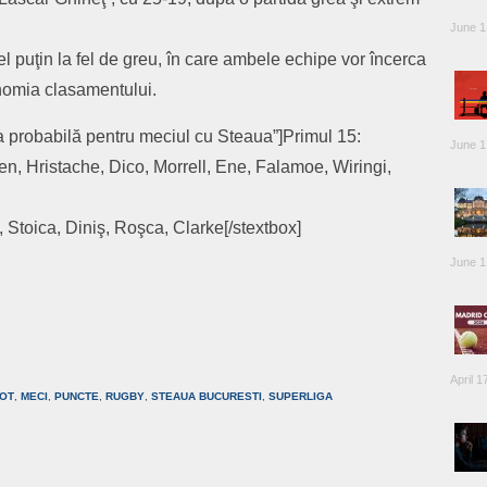
June 1
 puţin la fel de greu, în care ambele echipe vor încerca
onomia clasamentului.
a probabilă pentru meciul cu Steaua”]Primul 15:
June 1
n, Hristache, Dico, Morrell, Ene, Falamoe, Wiringi,
 Stoica, Diniş, Roşca, Clarke[/stextbox]
June 1
are
April 1
OT
,
MECI
,
PUNCTE
,
RUGBY
,
STEAUA BUCURESTI
,
SUPERLIGA