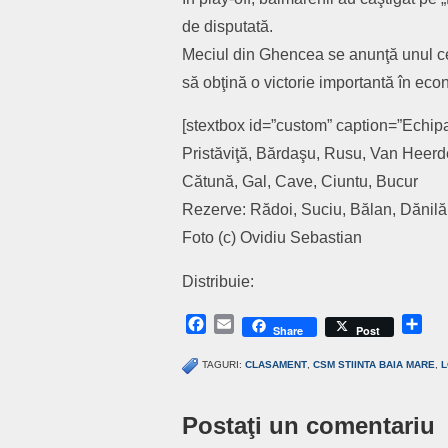
de disputată.
Meciul din Ghencea se anunţă unul cel
să obţină o victorie importantă în ec
[stextbox id=”custom” caption=”Echip
Pristăviţă, Bărdaşu, Rusu, Van Heerde
Cătună, Gal, Cave, Ciuntu, Bucur
Rezerve: Rădoi, Suciu, Bălan, Dănilă,
Foto (c) Ovidiu Sebastian
Distribuie:
Facebook
Email
Sh
Share
Post
TAGURI:
CLASAMENT
,
CSM STIINTA BAIA MARE
,
L
Postaţi un comentariu