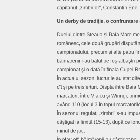
căpitanul „zimbrilor”, Constantin Ene.
Un derby de tradiţie, o confruntare
Duelul dintre Steaua şi Baia Mare meri
românesc, cele două grupări disputând î
campionatului, precum şi alte patru f
băimărenii i-au bătut pe roş-albaştri p
campionat şi o dată în finala Cupei R
În actualul sezon, lucrurile au stat dife
cît şi pe treisferturi. Dispta între Ba
marcatori, între Vlaicu şi Wiringi, pr
având 110 (locul 3 în topul marcatorilo
În sezonul regulat, „zimbri” s-au impus 
câştigat la limită (15-13), după ce Ion
minut de joc.
În play-off, băimărenii au câştigat pe