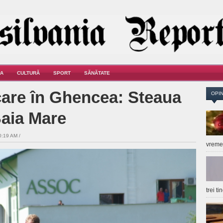
A
CULTURĂ
SPORT
SĂNĂTATE
care în Ghencea: Steaua
OPIN
Baia Mare
0:19 AM /
vrem
trei t