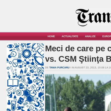
HOME
ACTUALITATE
ANALIZE
EUROP
Meci de care pe 
vs. CSM Ştiinţa 
DE
TANIA PURCARU
/ IN AUGUST 23, 2013, 10:08 LA 1