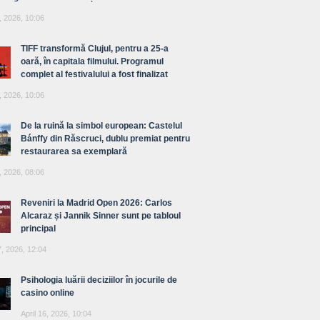
, 2026, 10:06
TIFF transformă Clujul, pentru a 25-a
oară, în capitala filmului. Programul
complet al festivalului a fost finalizat
, 2026, 10:06
De la ruină la simbol european: Castelul
Bánffy din Răscruci, dublu premiat pentru
restaurarea sa exemplară
, 2026, 08:06
Reveniri la Madrid Open 2026: Carlos
Alcaraz și Jannik Sinner sunt pe tabloul
principal
7, 2026, 12:04
Psihologia luării deciziilor în jocurile de
casino online
April 16, 2026, 10:04