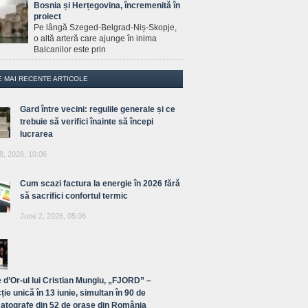
Bosnia și Herțegovina, încremenită în
proiect
Pe lângă Szeged-Belgrad-Niș-Skopje,
o altă arteră care ajunge în inima
Balcanilor este prin
E MAI RECENTE ARTICOLE
Gard între vecini: regulile generale și ce
trebuie să verifici înainte să începi
lucrarea
8, 2026, 10:06
Cum scazi factura la energie în 2026 fără
să sacrifici confortul termic
June 2, 2026, 05:06
 d’Or-ul lui Cristian Mungiu, „FJORD” –
ție unică în 13 iunie, simultan în 90 de
atografe din 52 de orașe din România