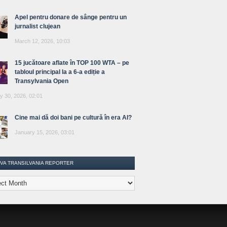
Apel pentru donare de sânge pentru un
jurnalist clujean
March 12, 2026, 10:03
15 jucătoare aflate în TOP 100 WTA – pe
tabloul principal la a 6-a ediție a
Transylvania Open
y 30, 2026, 02:01
Cine mai dă doi bani pe cultură în era AI?
January 15, 2026, 03:01
IVA TRANSILVANIA REPORTER
lvania
ter