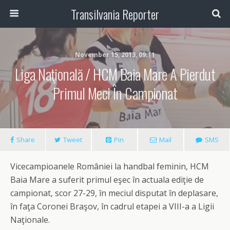
Transilvania Reporter
November 15, 2013, 09:11
Liga Naţională / HCM Baia Mare A Pierdut
Primul Meci În Campionat
Share
Tweet
Pin
Mail
SMS
Vicecampioanele României la handbal feminin, HCM
Baia Mare a suferit primul eşec în actuala ediţie de
campionat, scor 27-29, în meciul disputat în deplasare,
în faţa Coronei Braşov, în cadrul etapei a VIII-a a Ligii
Naţionale.