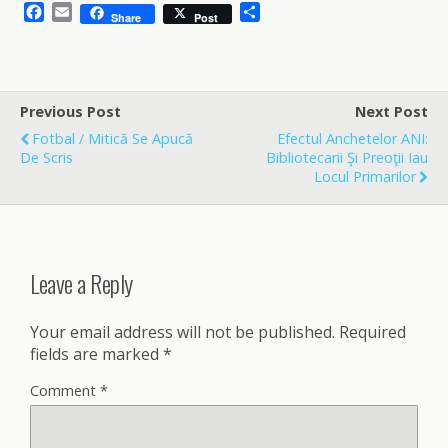
F
E
S
Share
Post
a
m
h
c
a
a
e
i
r
b
l
e
o
Previous Post
Next Post
o
Fotbal / Mitică Se Apucă
Efectul Anchetelor ANI:
k
De Scris
Bibliotecarii Şi Preoţii Iau
Locul Primarilor
Leave a Reply
Your email address will not be published.
Required
fields are marked
*
Comment
*