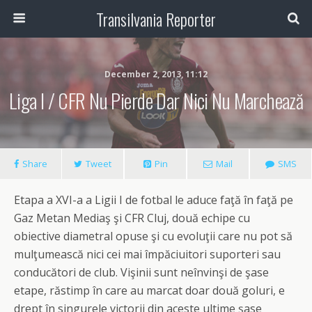
Transilvania Reporter
December 2, 2013, 11:12
Liga I / CFR Nu Pierde Dar Nici Nu Marchează
Share
Tweet
Pin
Mail
SMS
Etapa a XVI-a a Ligii I de fotbal le aduce faţă în faţă pe
Gaz Metan Mediaş şi CFR Cluj, două echipe cu
obiective diametral opuse şi cu evoluţii care nu pot să
mulţumească nici cei mai împăciuitori suporteri sau
conducători de club. Vişinii sunt neînvinşi de şase
etape, răstimp în care au marcat doar două goluri, e
drept în singurele victorii din aceste ultime şase