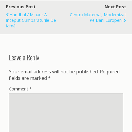
b
l
e
o
Previous Post
Next Post
o
Handbal / Minaur A
Centru Maternal, Modernizat
k
Început Cumpărăturile De
Pe Bani Europeni
Iarnă
Leave a Reply
Your email address will not be published.
Required
fields are marked
*
Comment
*