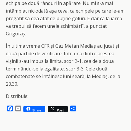
echipa pe două rânduri în apărare. Nu mi s-a mai
întâmplat niciodată aşa ceva, ca echipele pe care le-am
pregătit să dea atât de puţine goluri. E clar că la iarnă
va trebui să facem unele schimbări”, a punctat
Grigoraş.
În ultima vreme CFR şi Gaz Metan Mediaş au jucat şi
două partide de verificare. Într-una dintre acestea
vişinii s-au impus la limită, scor 2-1, cea de a doua
terminându-se la egalitate, scor 3-3. Cele două
combatenate se întâlnesc luni seară, la Mediaş, de la
20.30.
Distribuie:
F
E
S
Share
Post
a
m
h
c
a
a
e
i
r