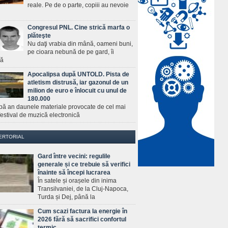
reale. Pe de o parte, copiii au nevoie
Congresul PNL. Cine strică marfa o
plăteşte
Nu daţi vrabia din mână, oameni buni,
pe cioara nebună de pe gard, îi
ră
Apocalipsa după UNTOLD. Pista de
atletism distrusă, iar gazonul de un
milion de euro e înlocuit cu unul de
180.000
pă an daunele materiale provocate de cel mai
estival de muzică electronică
ERTORIAL
Gard între vecini: regulile
generale și ce trebuie să verifici
înainte să începi lucrarea
În satele și orașele din inima
Transilvaniei, de la Cluj-Napoca,
Turda și Dej, până la
Cum scazi factura la energie în
2026 fără să sacrifici confortul
termic