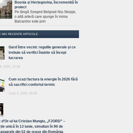
Bosnia și Herțegovina, încremenită în
proiect
Pe lângă Szeged-Belgrad-Niș-Skopje,
o altă arteră care ajunge în inima
Balcanilor este prin
E MAI RECENTE ARTICOLE
Gard între vecini: regulile generale și ce
trebuie să verifici înainte să începi
lucrarea
8, 2026, 10:06
Cum scazi factura la energie în 2026 fără
să sacrifici confortul termic
June 2, 2026, 05:06
 d’Or-ul lui Cristian Mungiu, „FJORD” –
ție unică în 13 iunie, simultan în 90 de
atografe din 52 de orașe din România