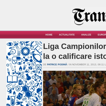
HOME
ACTUALITATE
ANALIZE
EUROP
Liga Campionilor
la o calificare ist
DE
PATRICE PODINĂ
/ IN NOVEMBER 11, 2013, 08:11 L