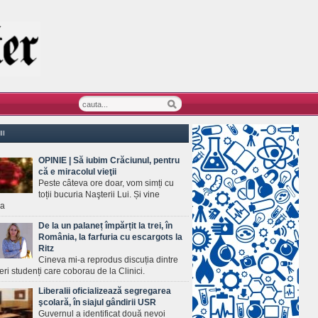
II
OPINIE | Să iubim Crăciunul, pentru
că e miracolul vieţii
Peste câteva ore doar, vom simți cu
toții bucuria Naşterii Lui. Și vine
ea
De la un palaneț împărțit la trei, în
România, la farfuria cu escargots la
Ritz
Cineva mi-a reprodus discuția dintre
ineri studenți care coborau de la Clinici.
Liberalii oficializează segregarea
şcolară, în siajul gândirii USR
Guvernul a identificat două nevoi