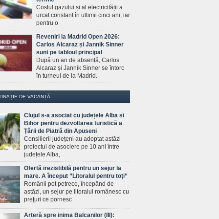
Costul gazului și al electricității a
urcat constant în ultimii cinci ani, iar
pentru o
Reveniri la Madrid Open 2026:
Carlos Alcaraz și Jannik Sinner
sunt pe tabloul principal
După un an de absență, Carlos
Alcaraz și Jannik Sinner se întorc
în turneul de la Madrid.
TINAȚIE DE VACANȚĂ
Clujul s-a asociat cu județele Alba și
Bihor pentru dezvoltarea turistică a
Țării de Piatră din Apuseni
Consilierii județeni au adoptat astăzi
proiectul de asociere pe 10 ani între
județele Alba,
Ofertă irezistibilă pentru un sejur la
mare. A început ”Litoralul pentru toți”
Românii pot petrece, începând de
astăzi, un sejur pe litoralul românesc cu
preţuri ce pornesc
Arteră spre inima Balcanilor (III):