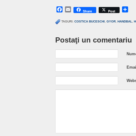
Facebook
Email
Sh
Share
Post
TAGURI:
COSTICA BUCESCHI
,
GYOR
,
HANDBAL
,
H
Postaţi un comentariu
Nume
Email
Webs