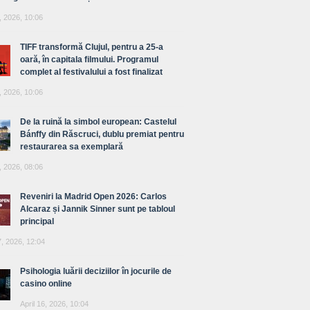
, 2026, 10:06
TIFF transformă Clujul, pentru a 25-a
oară, în capitala filmului. Programul
complet al festivalului a fost finalizat
, 2026, 10:06
De la ruină la simbol european: Castelul
Bánffy din Răscruci, dublu premiat pentru
restaurarea sa exemplară
, 2026, 08:06
Reveniri la Madrid Open 2026: Carlos
Alcaraz și Jannik Sinner sunt pe tabloul
principal
7, 2026, 12:04
Psihologia luării deciziilor în jocurile de
casino online
April 16, 2026, 10:04