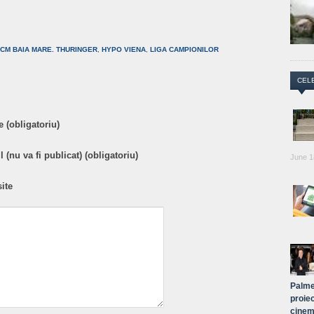
are
CM BAIA MARE. THURINGER
,
HYPO VIENA
,
LIGA CAMPIONILOR
CEL
 (obligatoriu)
 (nu va fi publicat) (obligatoriu)
June 1
ite
Palme
proiec
cinem