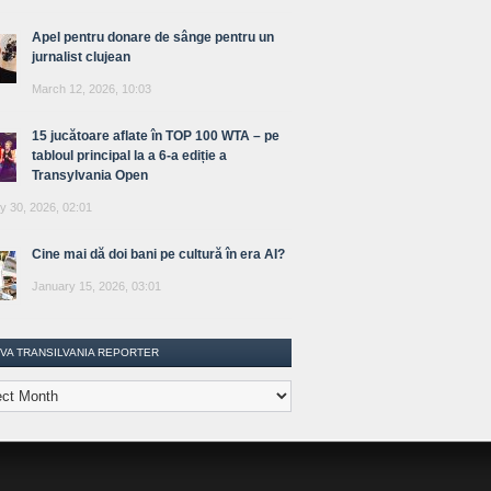
Apel pentru donare de sânge pentru un
jurnalist clujean
March 12, 2026, 10:03
15 jucătoare aflate în TOP 100 WTA – pe
tabloul principal la a 6-a ediție a
Transylvania Open
y 30, 2026, 02:01
Cine mai dă doi bani pe cultură în era AI?
January 15, 2026, 03:01
IVA TRANSILVANIA REPORTER
lvania
ter