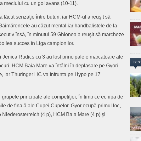
 a meciului cu un gol avans (10-11).
făcut senzaţie între buturi, iar HCM-ul a reuşit să
r. Băimărencele au căzut mental iar handbalistele de la
secutiv însă, în minutul 59 Ghionea a reuşit să marcheze
 doilea succes în Liga campionilor.
i Jenica Rudics cu 3 au fost principalele marcatoare ale
DES
ocuri, HCM Baia Mare va întâlni în deplasare pe Gyori
, iar Thuringer HC va înfrunta pe Hypo pe 17
n grupele principale ale competiţiei, în timp ce echipa de
imile de finală ale Cupei Cupelor. Gyor ocupă primul loc,
o Niederosterreich (4 p), HCM Baia Mare (4 p) şi