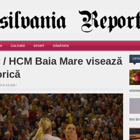
A
CULTURĂ
SPORT
SĂNĂTATE
 / HCM Baia Mare visează
OPIN
orică
A 8:43 AM /
vrem
trei t