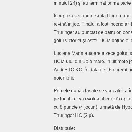
minutul 24) şi au terminat prima parte
În repriza secundă Paula Ungureanu a 
revină în joc. Finalul a fost incendia
Thuringer au punctat de patru ori con
golul victoriei şi astfel HCM obţine al
Luciana Marin autoare a zece goluri ş
HCM-ului din Baia mare. În ultimele j
Audi ETO KC, în data de 16 noiembrie
noiembrie.
Primele două clasate se vor califica î
pe locul trei va evolua ulterior în opt
cu 8 puncte (4 jocuri), urmată de Hyp
Thuringer HC (2 p).
Distribuie: