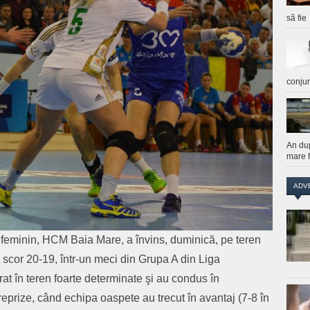
să fie
conju
An du
mare f
ADV
eminin, HCM Baia Mare, a învins, duminică, pe teren
scor 20-19, într-un meci din Grupa A din Liga
t în teren foarte determinate şi au condus în
eprize, când echipa oaspete au trecut în avantaj (7-8 în