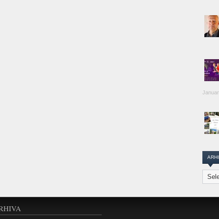
Januar
ARH
Arhiva
Transi
Repor
RHIVA