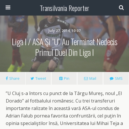
Transilvania Reporter
July 27, 2014, 10:07
Liga I / ASA Şi ”U” Au Terminat Nedecis
Primul Duel Din Liga I
Share
Tweet
Pin
Mail
SMS
”U Cluj s-a întors cu punct de la Târgu Mureş, noul „El
Dorado” al fotbalului românesc. Cu trei transferuri
importante ralizate în această vară ASA-ul condus de
Adrian Falub pornea favorita confruntării, cel puţin în
opinia specialiştilor însă, Universitatea lui Mihai Teja a