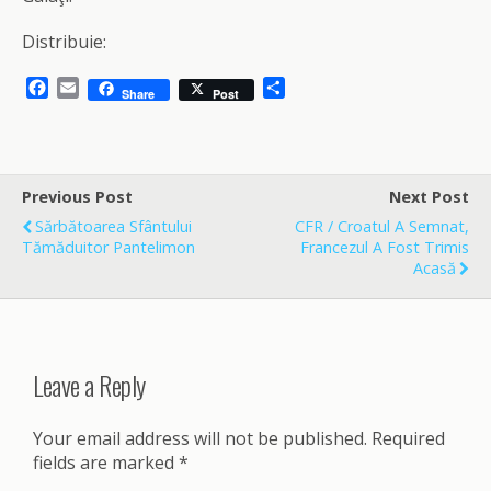
Distribuie:
F
E
S
Share
Post
a
m
h
c
a
a
e
i
r
b
l
e
o
Previous Post
Next Post
o
Sărbătoarea Sfântului
CFR / Croatul A Semnat,
k
Tămăduitor Pantelimon
Francezul A Fost Trimis
Acasă
Leave a Reply
Your email address will not be published.
Required
fields are marked
*