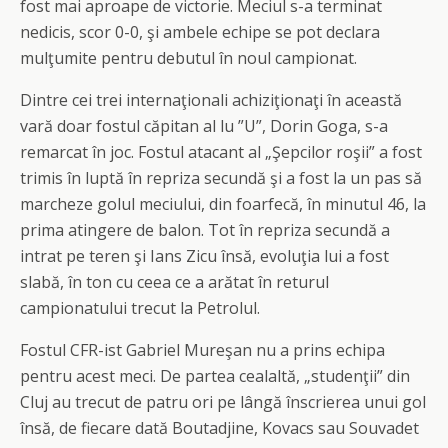
fost mai aproape de victorie. Meciul s-a terminat
nedicis, scor 0-0, şi ambele echipe se pot declara
mulţumite pentru debutul în noul campionat.
Dintre cei trei internaţionali achiziţionaţi în această
vară doar fostul căpitan al lu ”U”, Dorin Goga, s-a
remarcat în joc. Fostul atacant al „Şepcilor roşii” a fost
trimis în luptă în repriza secundă şi a fost la un pas să
marcheze golul meciului, din foarfecă, în minutul 46, la
prima atingere de balon. Tot în repriza secundă a
intrat pe teren şi Ians Zicu însă, evoluţia lui a fost
slabă, în ton cu ceea ce a arătat în returul
campionatului trecut la Petrolul.
Fostul CFR-ist Gabriel Mureşan nu a prins echipa
pentru acest meci. De partea cealaltă, „studenţii” din
Cluj au trecut de patru ori pe lângă înscrierea unui gol
însă, de fiecare dată Boutadjine, Kovacs sau Souvadet