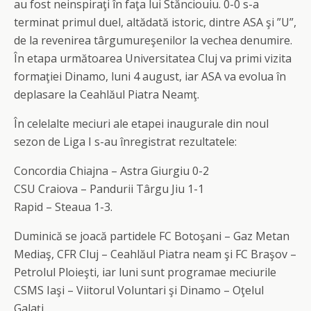
au fost neinspiraţi în faţa lui Stănciouiu. 0-0 s-a
terminat primul duel, altădată istoric, dintre ASA şi ”U”,
de la revenirea târgumureşenilor la vechea denumire.
În etapa următoarea Universitatea Cluj va primi vizita
formaţiei Dinamo, luni 4 august, iar ASA va evolua în
deplasare la Ceahlăul Piatra Neamţ.
În celelalte meciuri ale etapei inaugurale din noul
sezon de Liga I s-au înregistrat rezultatele:
Concordia Chiajna – Astra Giurgiu 0-2
CSU Craiova – Pandurii Târgu Jiu 1-1
Rapid – Steaua 1-3.
Duminică se joacă partidele FC Botoşani – Gaz Metan
Mediaş, CFR Cluj – Ceahlăul Piatra neam şi FC Braşov –
Petrolul Ploieşti, iar luni sunt programae meciurile
CSMS Iaşi – Viitorul Voluntari şi Dinamo – Oţelul
Galaţi.