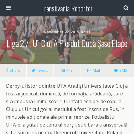
Transilvania Reporter
November 22, 2015, 02:11
Liga 2 / „U” Cluj A Pierdut După Şase Etape
Share
Tweet
Pin
Mail
SMS
Derby-ul istoric dintre UTA Arad şi Universitatea Cluj a
fost adjudecat, duminică, de formaţia arădeană, care
s-a impus la limită, scor 1-0, înfaţa echipei de copii a
Clujului. Unicul gol al meciului a fost înscris de Rus, în
minutele adiţionale ale primei reprize. Fotbalistul
UTA-ei a şutat pe centrul porţii, sub bara transversală
şi l-a surprins pe goal keeperul Universităţii, Roland