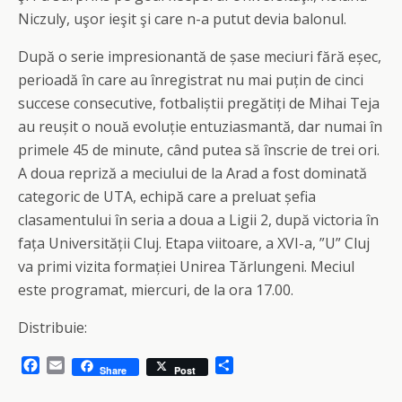
Niczuly, uşor ieşit şi care n-a putut devia balonul.
După o serie impresionantă de șase meciuri fără eșec,
perioadă în care au înregistrat nu mai puțin de cinci
succese consecutive, fotbaliștii pregătiți de Mihai Teja
au reușit o nouă evoluție entuziasmantă, dar numai în
primele 45 de minute, când putea să înscrie de trei ori.
A doua repriză a meciului de la Arad a fost dominată
categoric de UTA, echipă care a preluat șefia
clasamentului în seria a doua a Ligii 2, după victoria în
fața Universității Cluj. Etapa viitoare, a XVI-a, ”U” Cluj
va primi vizita formației Unirea Tărlungeni. Meciul
este programat, miercuri, de la ora 17.00.
Distribuie:
F
E
S
Share
Post
a
m
h
c
a
a