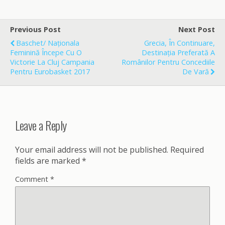
e
i
r
b
l
e
o
Previous Post
Next Post
o
Baschet/ Naționala
Grecia, În Continuare,
k
Feminină Începe Cu O
Destinația Preferată A
Victorie La Cluj Campania
Românilor Pentru Concediile
Pentru Eurobasket 2017
De Vară
Leave a Reply
Your email address will not be published.
Required
fields are marked
*
Comment
*