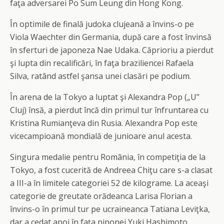
faţa adversarei Po Sum Leung din Hong Kong.
În optimile de finală judoka clujeană a învins-o pe
Viola Waechter din Germania, după care a fost învinsă
în sferturi de japoneza Nae Udaka. Căprioriu a pierdut
şi lupta din recalificări, în faţa braziliencei Rafaela
Silva, ratând astfel şansa unei clasări pe podium.
În arena de la Tokyo a luptat şi Alexandra Pop („U”
Cluj) însă, a pierdut încă din primul tur înfruntarea cu
Kristina Rumianţeva din Rusia. Alexandra Pop este
vicecampioană mondială de junioare anul acesta.
Singura medalie pentru România, în competiţia de la
Tokyo, a fost cucerită de Andreea Chiţu care s-a clasat
a III-a în limitele categoriei 52 de kilograme. La aceaşi
categorie de greutate orădeanca Larisa Florian a
învins-o în primul tur pe ucraineanca Tatiana Leviţka,
dar a cedat apoi în faţa niponei Yuki Hashimoto.