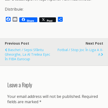
Distribuie:
F
E
S
Share
Post
a
m
h
c
a
a
e
i
r
b
l
e
o
Previous Post
Next Post
o
Baschet / Sepsi Sfântu
Fotbal / Stop Joc În Liga A II-
k
Gheorghe, La Al Treilea Eşec
A
În FIBA Eurocup
Leave a Reply
Your email address will not be published.
Required
fields are marked
*