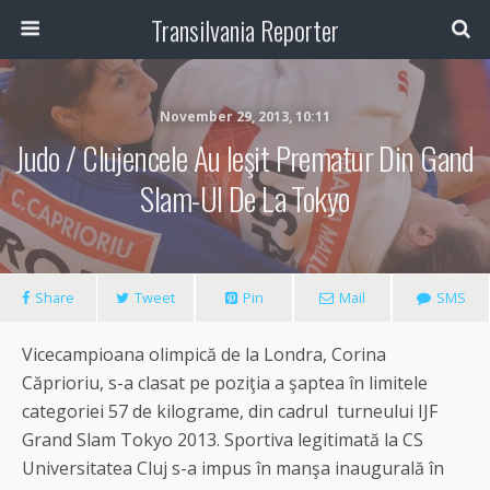
Transilvania Reporter
November 29, 2013, 10:11
Judo / Clujencele Au Ieşit Prematur Din Gand
Slam-Ul De La Tokyo
Share
Tweet
Pin
Mail
SMS
Vicecampioana olimpică de la Londra, Corina
Căprioriu, s-a clasat pe poziţia a şaptea în limitele
categoriei 57 de kilograme, din cadrul turneului IJF
Grand Slam Tokyo 2013. Sportiva legitimată la CS
Universitatea Cluj s-a impus în manşa inaugurală în