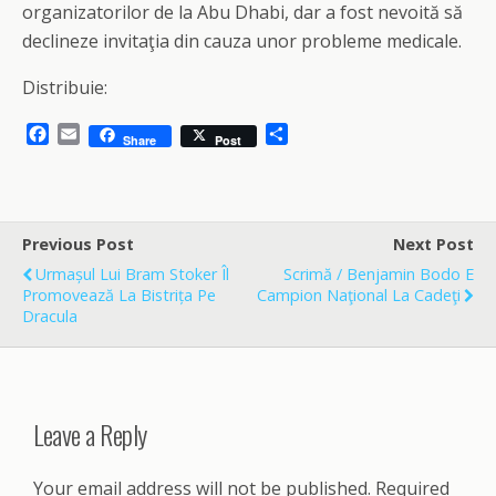
organizatorilor de la Abu Dhabi, dar a fost nevoită să
declineze invitaţia din cauza unor probleme medicale.
Distribuie:
F
E
S
Share
Post
a
m
h
c
a
a
e
i
r
b
l
e
o
Previous Post
Next Post
o
Urmașul Lui Bram Stoker Îl
Scrimă / Benjamin Bodo E
k
Promovează La Bistrița Pe
Campion Naţional La Cadeţi
Dracula
Leave a Reply
Your email address will not be published.
Required