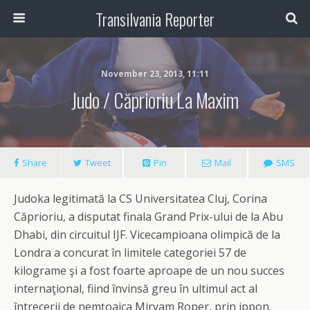
Transilvania Reporter
November 23, 2013, 11:11
Judo / Căprioriu La Maxim
Share
Tweet
Pin
Mail
SMS
Judoka legitimată la CS Universitatea Cluj, Corina
Căprioriu, a disputat finala Grand Prix-ului de la Abu
Dhabi, din circuitul IJF. Vicecampioana olimpică de la
Londra a concurat în limitele categoriei 57 de
kilograme şi a fost foarte aproape de un nou succes
internaţional, fiind învinsă greu în ultimul act al
întrecerii de nemţoaica Miryam Roper, prin ippon.