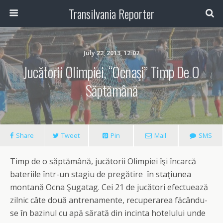
Transilvania Reporter
July 22, 2013, 12:07
Jucătorii Olimpiei, “ocnaşi” Timp De O
Săptămână
Share
Tweet
Pin
Mail
SMS
Timp de o săptămână, jucătorii Olimpiei îşi încarcă
bateriile într-un stagiu de pregătire în staţiunea
montană Ocna Şugatag. Cei 21 de jucători efectuează
zilnic câte două antrenamente, recuperarea făcându-
se în bazinul cu apă sărată din incinta hotelului unde