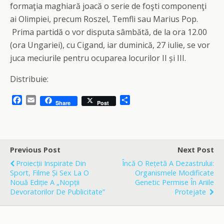
formaţia maghiară joacă o serie de foşti componenţi
ai Olimpiei, precum Roszel, Temfli sau Marius Pop.
Prima partidă o vor disputa sâmbătă, de la ora 12.00
(ora Ungariei), cu Cigand, iar duminică, 27 iulie, se vor
juca meciurile pentru ocuparea locurilor II și III.
Distribuie:
F
E
S
Share
Post
a
m
h
c
a
a
e
i
r
b
l
e
o
Previous Post
Next Post
o
Proiecții Inspirate Din
Încă O Rețetă A Dezastrului:
k
Sport, Filme Și Sex La O
Organismele Modificate
Nouă Ediție A „Nopții
Genetic Permise În Ariile
Devoratorilor De Publicitate”
Protejate