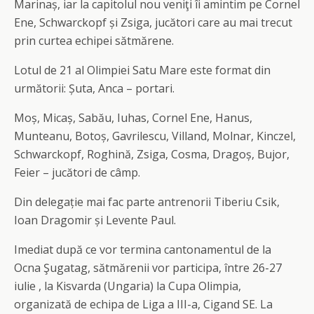
Marinaș, iar la capitolul nou veniţi îi amintim pe Cornel
Ene, Schwarckopf și Zsiga, jucători care au mai trecut
prin curtea echipei sătmărene.
Lotul de 21 al Olimpiei Satu Mare este format din
următorii: Șuta, Anca – portari.
Moș, Micaș, Sabău, Iuhas, Cornel Ene, Hanus,
Munteanu, Botoș, Gavrilescu, Villand, Molnar, Kinczel,
Schwarckopf, Roghină, Zsiga, Cosma, Dragoș, Bujor,
Feier – jucători de câmp.
Din delegație mai fac parte antrenorii Tiberiu Csik,
Ioan Dragomir și Levente Paul.
Imediat după ce vor termina cantonamentul de la
Ocna Şugatag, sătmărenii vor participa, între 26-27
iulie , la Kisvarda (Ungaria) la Cupa Olimpia,
organizată de echipa de Liga a III-a, Cigand SE. La