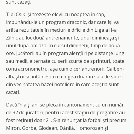
sunt cazaţi.
Tibi Csik îşi trezește elevii cu noaptea în cap,
impunându-le un program draconic, dar care îşi va
arăta rezultatele în meciurile dificile din Liga a II-a.
Zilnic au loc două antrenamente, unul dimineaţa şi
unul după-amiaza. În cursul dimineţii, timp de două
ore, jucătorii au în program alergări pe distanţe lungi
sau medii, alternate cu serii scurte de sprinturi, toate
contracronometru, aşa cum o cer antrenorii. Galben-
albaştrii se întâlnesc cu mingea doar în sala de sport
din vecinătatea bazei hoteliere în care aceștia sunt
cazați.
Dacă în alţi ani se pleca în cantonament cu un număr
de 32 de jucători, pentru acest stagiu de pregătire au
fost reţinuţi doar 21. S-a renunţat la fotbalişti precum
Miron, Gorbe, Glodean, Dănilă, Homorozan și