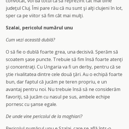
convocat, voi da totul ca să reprezint cât mai bine
judeţul Cluj. Îmi pare rău că nu sunt şi alţi clujeni în lot,
sper ca pe viitor să fim cât mai mulţi.
Szalai, pericolul numărul unu
Cum vezi această dublă?
O să fie o dublă foarte grea, una decisivă. Sperăm să
scoatem şase puncte. Trebuie să fim însă foarte atenţi
şi concentraţi. Cu Ungaria va fi un derby, pentru că se
ştie rivalitatea dintre cele două ţări. Au o echipă foarte
bun, dar faptul că jucăm pe teren propriu, e un
avantaj pentru noi. Nu trebuie însă să ne considerăm
favoriţi, să jucăm cu nasul pe sus, ambele echipe
pornesc cu şanse egale.
De unde vine pericolul de la maghiari?
Pericolul numărul unu e Szalai, care se află într-o