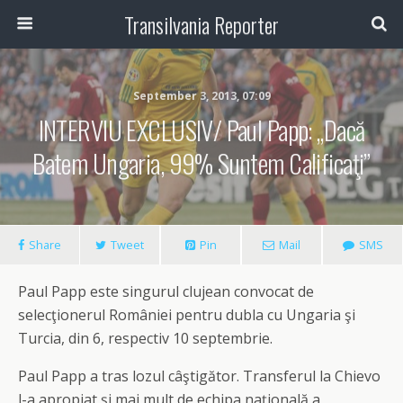
Transilvania Reporter
September 3, 2013, 07:09
INTERVIU EXCLUSIV/ Paul Papp: „Dacă
Batem Ungaria, 99% Suntem Calificaţi”
Share
Tweet
Pin
Mail
SMS
Paul Papp este singurul clujean convocat de
selecţionerul României pentru dubla cu Ungaria şi
Turcia, din 6, respectiv 10 septembrie.
Paul Papp a tras lozul câştigător. Transferul la Chievo
l-a apropiat şi mai mult de echipa naţională a