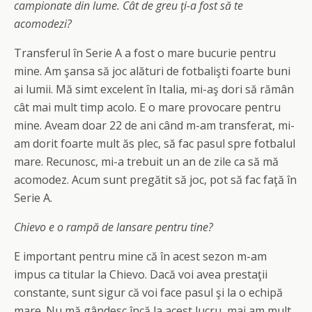
campionate din lume. Cât de greu ţi-a fost să te
acomodezi?
Transferul în Serie A a fost o mare bucurie pentru
mine. Am şansa să joc alături de fotbalişti foarte buni
ai lumii. Mă simt excelent în Italia, mi-aş dori să rămân
cât mai mult timp acolo. E o mare provocare pentru
mine. Aveam doar 22 de ani când m-am transferat, mi-
am dorit foarte mult ăs plec, să fac pasul spre fotbalul
mare. Recunosc, mi-a trebuit un an de zile ca să mă
acomodez. Acum sunt pregătit să joc, pot să fac faţă în
Serie A.
Chievo e o rampă de lansare pentru tine?
E important pentru mine că în acest sezon m-am
impus ca titular la Chievo. Dacă voi avea prestaţii
constante, sunt sigur că voi face pasul şi la o echipă
mare. Nu mă gândesc încă la acest lucru, mai am mult