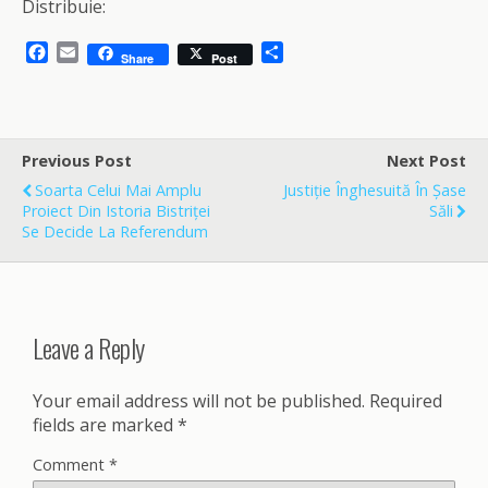
Distribuie:
F
E
S
Share
Post
a
m
h
c
a
a
e
i
r
b
l
e
o
Previous Post
Next Post
o
Soarta Celui Mai Amplu
Justiție Înghesuită În Șase
k
Proiect Din Istoria Bistriței
Săli
Se Decide La Referendum
Leave a Reply
Your email address will not be published.
Required
fields are marked
*
Comment
*