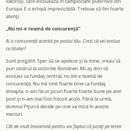
valoroşi, care evoluează în campionate puternice din
Europa. E o echipă imprevizibilă. Trebuie să fim foarte
atenţi.
„Nu mi-e teamă de concurenţă”
Ai o concurenţă acerbă pe postul tău. Crezi că vei evolua
ca titular?
Sunt pregătit. Sper să se apeleze şi la mine, vreau să
pun umărul la victoriile României. Mi-aş dori să
evoluez ca fundaş central, nu îmi e teamă de
concurenţă. Nu mă simt foarte bine ca fundaş
dreapta, n-am făcut jocuri foarte foarte bune pe acel
post şi n-am mai fost folosit acolo. Până la urmă,
domnul Piţurcă decide pe cine va miza în aceste
meciuri.
Cât de mult înseamnă pentru voi faptul că jucaţi pe teren