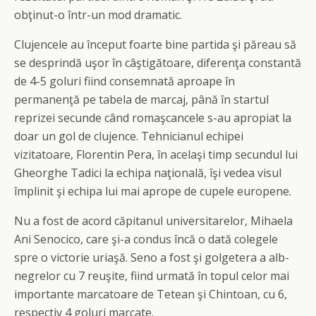
obţinut-o într-un mod dramatic.
Clujencele au început foarte bine partida şi păreau să
se desprindă uşor în câştigătoare, diferenţa constantă
de 4-5 goluri fiind consemnată aproape în
permanenţă pe tabela de marcaj, până în startul
reprizei secunde când romaşcancele s-au apropiat la
doar un gol de clujence. Tehnicianul echipei
vizitatoare, Florentin Pera, în acelaşi timp secundul lui
Gheorghe Tadici la echipa naţională, îşi vedea visul
împlinit şi echipa lui mai aprope de cupele europene.
Nu a fost de acord căpitanul universitarelor, Mihaela
Ani Senocico, care şi-a condus încă o dată colegele
spre o victorie uriaşă. Seno a fost şi golgetera a alb-
negrelor cu 7 reuşite, fiind urmată în topul celor mai
importante marcatoare de Tetean şi Chintoan, cu 6,
respectiv 4 goluri marcate.