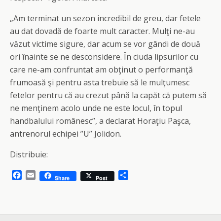
„Am terminat un sezon incredibil de greu, dar fetele
au dat dovadă de foarte mult caracter. Mulţi ne-au
văzut victime sigure, dar acum se vor gândi de două
ori înainte se ne desconsidere. În ciuda lipsurilor cu
care ne-am confruntat am obţinut o performanţă
frumoasă şi pentru asta trebuie să le mulţumesc
fetelor pentru că au crezut până la capăt că putem să
ne menţinem acolo unde ne este locul, în topul
handbalului românesc”, a declarat Horaţiu Paşca,
antrenorul echipei ”U” Jolidon.
Distribuie:
F
E
S
Share
Post
a
m
h
c
a
a
e
i
r
b
l
e