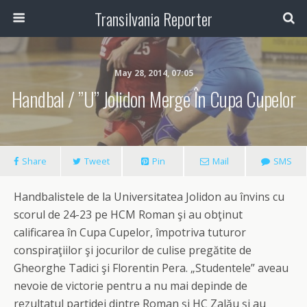
Transilvania Reporter
May 28, 2014, 07:05
Handbal / ”U” Jolidon Merge În Cupa Cupelor
Share
Tweet
Pin
Mail
SMS
Handbalistele de la Universitatea Jolidon au învins cu
scorul de 24-23 pe HCM Roman şi au obţinut
calificarea în Cupa Cupelor, împotriva tuturor
conspiraţiilor şi jocurilor de culise pregătite de
Gheorghe Tadici şi Florentin Pera. „Studentele” aveau
nevoie de victorie pentru a nu mai depinde de
rezultatul partidei dintre Roman şi HC Zalău şi au