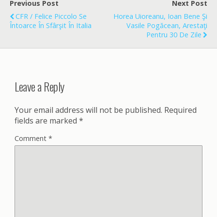
o
Previous Post
Next Post
o
CFR / Felice Piccolo Se
Horea Uioreanu, Ioan Bene Şi
k
Întoarce În Sfârşit În Italia
Vasile Pogăcean, Arestaţi
Pentru 30 De Zile
Leave a Reply
Your email address will not be published.
Required
fields are marked
*
Comment
*