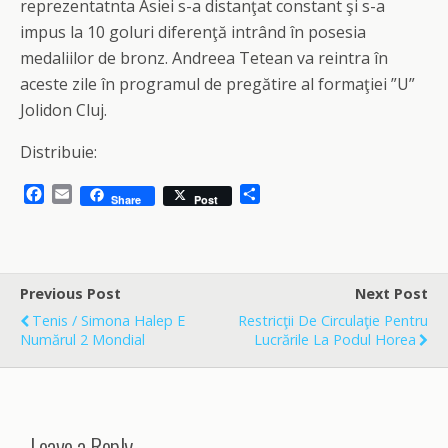
reprezentatnta Asiei s-a distanţat constant şi s-a
impus la 10 goluri diferenţă intrând în posesia
medaliilor de bronz. Andreea Tetean va reintra în
aceste zile în programul de pregătire al formaţiei ”U”
Jolidon Cluj.
Distribuie:
F
E
S
Share
Post
a
m
h
c
a
a
e
i
r
b
l
e
o
Previous Post
Next Post
o
Tenis / Simona Halep E
Restricţii De Circulaţie Pentru
k
Numărul 2 Mondial
Lucrările La Podul Horea
Leave a Reply