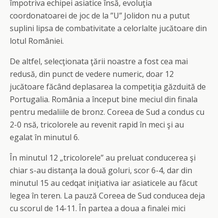
împotriva echipei asiatice însă, evoluţia
coordonatoarei de joc de la ”U” Jolidon nu a putut
suplini lipsa de combativitate a celorlalte jucătoare din
lotul României.
De altfel, selecţionata ţării noastre a fost cea mai
redusă, din punct de vedere numeric, doar 12
jucătoare făcând deplasarea la competiţia găzduită de
Portugalia. România a început bine meciul din finala
pentru medaliile de bronz. Coreea de Sud a condus cu
2-0 nsă, tricolorele au revenit rapid în meci şi au
egalat în minutul 6.
În minutul 12 „tricolorele” au preluat conducerea şi
chiar s-au distanţa la două goluri, scor 6-4, dar din
minutul 15 au cedqat iniţiativa iar asiaticele au făcut
legea în teren. La pauză Coreea de Sud conducea deja
cu scorul de 14-11. În partea a doua a finalei mici