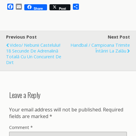
F
E
S
Share
Post
a
m
h
c
a
a
e
i
r
b
l
e
o
Previous Post
Next Post
o
Video/ Nebunii Castelului!
Handbal / Campioana Trimite
k
18 Secunde De Adrenalină
Întăriri La Zalău
Totală Cu Un Concurent De
Dirt
Leave a Reply
Your email address will not be published.
Required
fields are marked
*
Comment
*