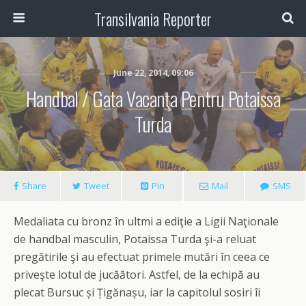
Transilvania Reporter
June 22, 2014, 09:06
Handbal / Gata Vacanţa Pentru Potaissa
Turda
Share
Tweet
Pin
Mail
SMS
Medaliata cu bronz în ultmi a ediţie a Ligii Naţionale
de handbal masculin, Potaissa Turda şi-a reluat
pregătirile şi au efectuat primele mutări în ceea ce
priveşte lotul de jucăători. Astfel, de la echipă au
plecat Bursuc și Țigănașu, iar la capitolul sosiri îi