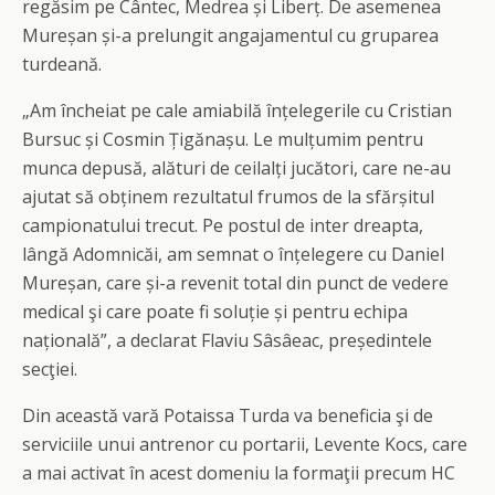
regăsim pe Cântec, Medrea și Liberț. De asemenea
Mureșan și-a prelungit angajamentul cu gruparea
turdeană.
„Am încheiat pe cale amiabilă înțelegerile cu Cristian
Bursuc și Cosmin Țigănașu. Le mulțumim pentru
munca depusă, alături de ceilalți jucători, care ne-au
ajutat să obținem rezultatul frumos de la sfărșitul
campionatului trecut. Pe postul de inter dreapta,
lângă Adomnicăi, am semnat o înțelegere cu Daniel
Mureșan, care și-a revenit total din punct de vedere
medical şi care poate fi soluție și pentru echipa
națională”, a declarat Flaviu Sâsâeac, președintele
secţiei.
Din această vară Potaissa Turda va beneficia şi de
serviciile unui antrenor cu portarii, Levente Kocs, care
a mai activat în acest domeniu la formaţii precum HC