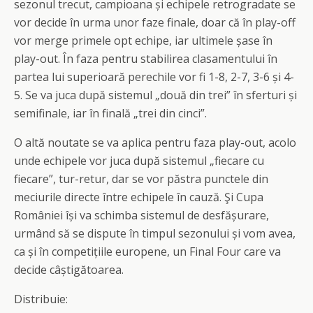
sezonul trecut, campioana și echipele retrogradate se
vor decide în urma unor faze finale, doar că în play-off
vor merge primele opt echipe, iar ultimele șase în
play-out. În faza pentru stabilirea clasamentului în
partea lui superioară perechile vor fi 1-8, 2-7, 3-6 și 4-
5. Se va juca după sistemul „două din trei” în sferturi și
semifinale, iar în finală „trei din cinci”.
O altă noutate se va aplica pentru faza play-out, acolo
unde echipele vor juca după sistemul „fiecare cu
fiecare”, tur-retur, dar se vor păstra punctele din
meciurile directe între echipele în cauză. Şi Cupa
României își va schimba sistemul de desfășurare,
urmând să se dispute în timpul sezonului și vom avea,
ca și în competițiile europene, un Final Four care va
decide câștigătoarea.
Distribuie: