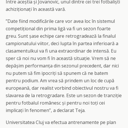
Între aceștia și Jovanovic, unul dintre cei trei fotbaliști
achiziționați în această vară.
”Date fiind modificările care vor avea loc în sistemul
competițional din prima ligă va fi un sezon foarte
greu. Sunt șase echipe care retrogradează la finalul
campionatului viitor, deci lupta în partea inferioară a
clasamentulkui va fi una extraordinar de intensă. Eu
sper că noi nu vom fi în această situație. Vrem să ne
depășim performanța din sezonul precedent, dar nici
nu putem să fim ipocriți să spunem că ne batem
pentru podium. Am vrea să prindem un loc de cupă
europeană, dar realist vorbind obiectivul nostru va fi
slavarea de la retrogradare. Este un sezon de tranziție
pentru fotbalul românesc și pentru noi toți cei
implicați în fenomen”, a declarat Teja.
Universitatea Cluj va efectua antrenamente pe plan