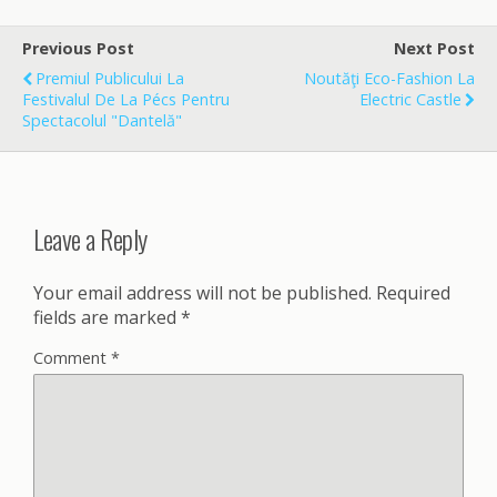
e
i
r
b
l
e
o
Previous Post
Next Post
o
Premiul Publicului La
Noutăţi Eco-Fashion La
k
Festivalul De La Pécs Pentru
Electric Castle
Spectacolul "Dantelă"
Leave a Reply
Your email address will not be published.
Required
fields are marked
*
Comment
*