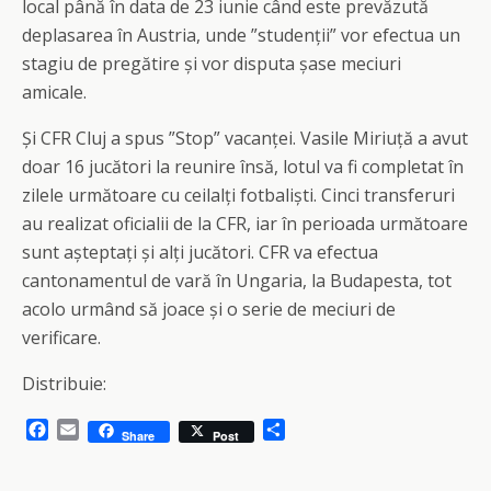
local până în data de 23 iunie când este prevăzută
deplasarea în Austria, unde ”studenții” vor efectua un
stagiu de pregătire și vor disputa șase meciuri
amicale.
Și CFR Cluj a spus ”Stop” vacanței. Vasile Miriuță a avut
doar 16 jucători la reunire însă, lotul va fi completat în
zilele următoare cu ceilalți fotbaliști. Cinci transferuri
au realizat oficialii de la CFR, iar în perioada următoare
sunt așteptați și alți jucători. CFR va efectua
cantonamentul de vară în Ungaria, la Budapesta, tot
acolo urmând să joace și o serie de meciuri de
verificare.
Distribuie:
F
E
S
Share
Post
a
m
h
c
a
a