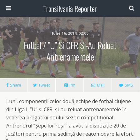
Transilvania Reporter
June 16, 2014, 02:06
Fotbal / ”U” Și CFR Și-Au Reluat
Antrenamentele
Share
Tweet
Pin
Mail
SMS
Luni, componenții celor două echipe de fotbal clujene
din Liga I, ”U” și CFR, și-au reluat antrenamentele în
vederea pregătirii noului sezon competițional.
Antrenorul ”Șepcilor roșii” a avut la dispoziție 20 de
jucători pentru prima ședință de reacomodare la efort.