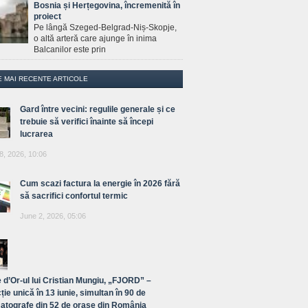
Bosnia și Herțegovina, încremenită în
proiect
Pe lângă Szeged-Belgrad-Niș-Skopje,
o altă arteră care ajunge în inima
Balcanilor este prin
E MAI RECENTE ARTICOLE
Gard între vecini: regulile generale și ce
trebuie să verifici înainte să începi
lucrarea
8, 2026, 10:06
Cum scazi factura la energie în 2026 fără
să sacrifici confortul termic
June 2, 2026, 05:06
 d’Or-ul lui Cristian Mungiu, „FJORD” –
ție unică în 13 iunie, simultan în 90 de
atografe din 52 de orașe din România