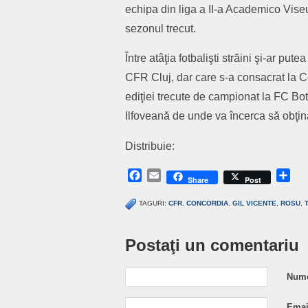
echipa din liga a II-a Academico Viseu
sezonul trecut.
Între atâţia fotbalişti străini şi-ar put
CFR Cluj, dar care s-a consacrat la Co
ediţiei trecute de campionat la FC Bo
Ilfoveană de unde va încerca să obţi
Distribuie:
Facebook
Email
Sh
Share
Post
TAGURI:
CFR
,
CONCORDIA
,
GIL VICENTE
,
ROSU
,
Postaţi un comentariu
Nume
Email