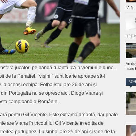
să fie
conju
An du
ransferă jucători pe bandă rulantă, ca-n vremurile bune.
mare f
 de la Penafiel, “vişinii” sunt foarte aproape să-l
ADV
la aceași echipă. Fotbalistul are 26 de ani și
e din Portugalia nu se opresc aici. Diogo Viana şi
 fosta campioană a României.
oară pentru Gil Vicente. Este extrama dreaptă, dar poate
ţe are Viana în tricoul lui Gil Vicente în ediţia de
treilea portughez, Luisinho, are 25 de ani și vine de la