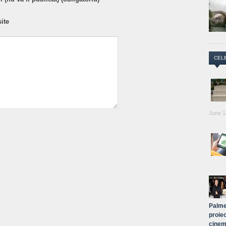
ite
CEL
June 1
Palme
proiec
cinem