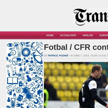
HOME
ACTUALITATE
ANALIZE
EUROP
Fotbal / CFR cont
DE
PATRICE PODINĂ
/ IN JUNE 7, 2015, 03:06 LA 3:01 