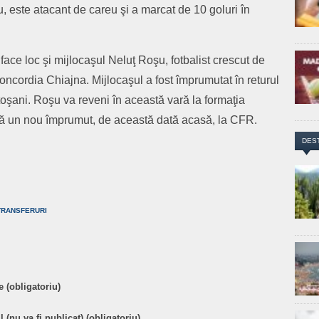
, este atacant de careu şi a marcat de 10 goluri în
ea face loc şi mijlocaşul Neluţ Roşu, fotbalist crescut de
ncordia Chiajna. Mijlocaşul a fost împrumutat în returul
toşani. Roşu va reveni în această vară la formaţia
nă un nou împrumut, de această dată acasă, la CFR.
DES
are
TRANSFERURI
 (obligatoriu)
 (nu va fi publicat) (obligatoriu)