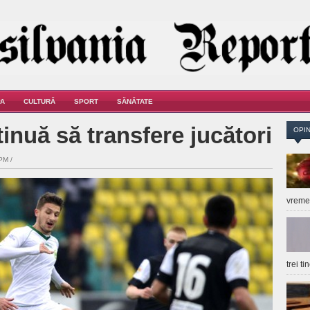
A
CULTURĂ
SPORT
SĂNĂTATE
inuă să transfere jucători
OPIN
PM /
vrem
trei t