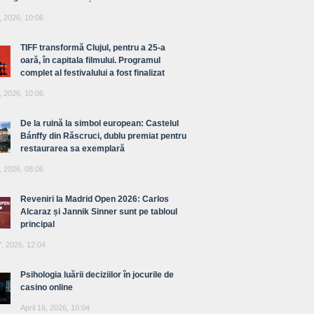
, 2026, 10:06
TIFF transformă Clujul, pentru a 25-a
oară, în capitala filmului. Programul
complet al festivalului a fost finalizat
, 2026, 10:06
De la ruină la simbol european: Castelul
Bánffy din Răscruci, dublu premiat pentru
restaurarea sa exemplară
, 2026, 08:06
Reveniri la Madrid Open 2026: Carlos
Alcaraz și Jannik Sinner sunt pe tabloul
principal
7, 2026, 12:04
Psihologia luării deciziilor în jocurile de
casino online
April 16, 2026, 10:04