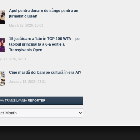
Apel pentru donare de sânge pentru un
jurnalist clujean
March 12, 2026, 10:03
15 jucătoare aflate în TOP 100 WTA – pe
tabloul principal la a 6-a ediție a
Transylvania Open
y 30, 2026, 02:01
Cine mai dă doi bani pe cultură în era AI?
January 15, 2026, 03:01
IVA TRANSILVANIA REPORTER
lvania
ter