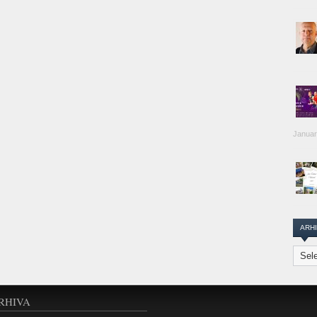
Januar
ARH
Arhiva
Transi
Repor
RHIVA