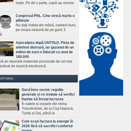
reale. Pe de o parte, copiii au nevoie
Congresul PNL. Cine strică marfa o
plăteşte
Nu daţi vrabia din mână, oameni buni,
pe cioara nebună de pe gard, îi
ră
Apocalipsa după UNTOLD. Pista de
atletism distrusă, iar gazonul de un
milion de euro e înlocuit cu unul de
180.000
pă an daunele materiale provocate de cel mai
estival de muzică electronică
ERTORIAL
Gard între vecini: regulile
generale și ce trebuie să verifici
înainte să începi lucrarea
În satele și orașele din inima
Transilvaniei, de la Cluj-Napoca,
Turda și Dej, până la
Cum scazi factura la energie în
2026 fără să sacrifici confortul
termic