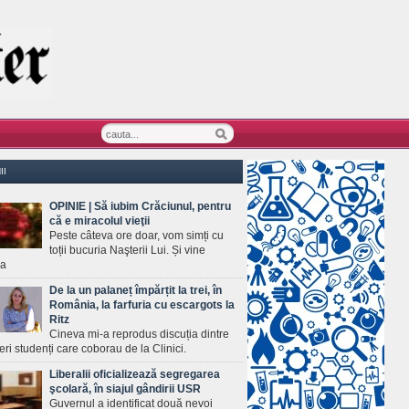
II
OPINIE | Să iubim Crăciunul, pentru
că e miracolul vieţii
Peste câteva ore doar, vom simți cu
toții bucuria Naşterii Lui. Și vine
ea
De la un palaneț împărțit la trei, în
România, la farfuria cu escargots la
Ritz
Cineva mi-a reprodus discuția dintre
ineri studenți care coborau de la Clinici.
Liberalii oficializează segregarea
şcolară, în siajul gândirii USR
Guvernul a identificat două nevoi