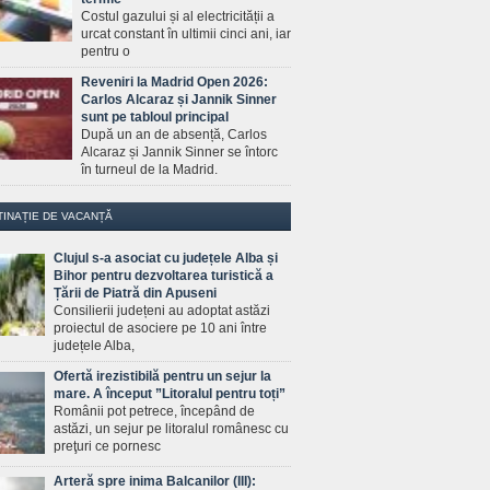
Costul gazului și al electricității a
urcat constant în ultimii cinci ani, iar
pentru o
Reveniri la Madrid Open 2026:
Carlos Alcaraz și Jannik Sinner
sunt pe tabloul principal
După un an de absență, Carlos
Alcaraz și Jannik Sinner se întorc
în turneul de la Madrid.
TINAȚIE DE VACANȚĂ
Clujul s-a asociat cu județele Alba și
Bihor pentru dezvoltarea turistică a
Țării de Piatră din Apuseni
Consilierii județeni au adoptat astăzi
proiectul de asociere pe 10 ani între
județele Alba,
Ofertă irezistibilă pentru un sejur la
mare. A început ”Litoralul pentru toți”
Românii pot petrece, începând de
astăzi, un sejur pe litoralul românesc cu
preţuri ce pornesc
Arteră spre inima Balcanilor (III):