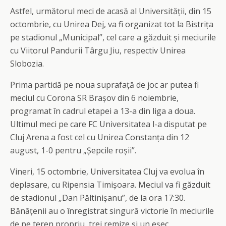
Astfel, următorul meci de acasă al Universității, din 15
octombrie, cu Unirea Dej, va fi organizat tot la Bistrița
pe stadionul „Municipal”, cel care a găzduit și meciurile
cu Viitorul Pandurii Târgu Jiu, respectiv Unirea
Slobozia.
Prima partidă pe noua suprafață de joc ar putea fi
meciul cu Corona SR Brașov din 6 noiembrie,
programat în cadrul etapei a 13-a din liga a doua.
Ultimul meci pe care FC Universitatea l-a disputat pe
Cluj Arena a fost cel cu Unirea Constanța din 12
august, 1-0 pentru „Șepcile roșii”.
Vineri, 15 octombrie, Universitatea Cluj va evolua în
deplasare, cu Ripensia Timișoara. Meciul va fi găzduit
de stadionul „Dan Păltinișanu”, de la ora 17:30.
Bănățenii au o înregistrat singură victorie în meciurile
de pe teren propriu, trei remize și un eșec.