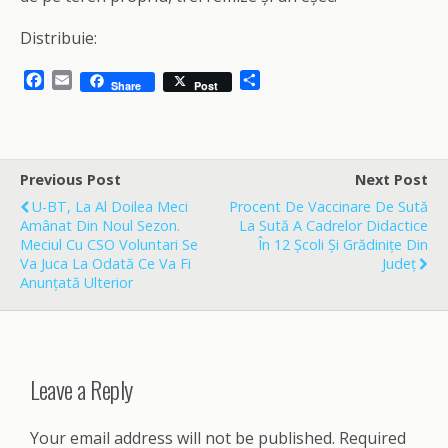
Distribuie:
F
E
S
Share
Post
a
m
h
c
a
a
e
i
r
b
l
e
o
Previous Post
Next Post
o
U-BT, La Al Doilea Meci
Procent De Vaccinare De Sută
k
Amânat Din Noul Sezon.
La Sută A Cadrelor Didactice
Meciul Cu CSO Voluntari Se
În 12 Școli Și Grădinițe Din
Va Juca La Odată Ce Va Fi
Județ
Anunțată Ulterior
Leave a Reply
Your email address will not be published.
Required