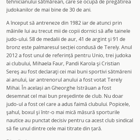
tehnicianului sătmărean, care se ocupă de pregătirea
judokanilor de mai bine de 30 de ani.
A început să antreneze din 1982 iar de atunci prin
mâinile lui au trecut mii de copii dornici să afle tainele
judo-ului. 58 de medalii de aur, 41 de argint şi 91 de
bronz este palmaresul secției condusă de Terely. Anul
2012 a fost unul de referință pentru Unio, trei judoka
ai clubului, Mihaela Faur, Pandi Karola şi Cristian
Sereş au fost declaraţi cei mai buni sportivi sătmăreni
ai anului, iar antrenorul anului a fost votat Terely
Mihai. În același an Gheorghe Istrăuan a fost
desemnat cel mai bun preşedinte de club. Nu doar
judo-ul a fost cel care a adus faimă clubului. Popicele,
şahul, boxul şi într-o mai mică măsură sporturile
nautice au punctat decisiv pentru ca acest club sindical
să fie unul dintre cele mai titrate din țară.