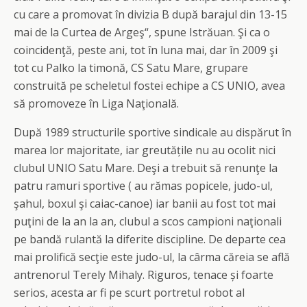
cu care a promovat în divizia B după barajul din 13-15
mai de la Curtea de Argeş“, spune Istrăuan. Şi ca o
coincidenţă, peste ani, tot în luna mai, dar în 2009 şi
tot cu Palko la timonă, CS Satu Mare, grupare
construită pe scheletul fostei echipe a CS UNIO, avea
să promoveze în Liga Naţională.
După 1989 structurile sportive sindicale au dispărut în
marea lor majoritate, iar greutățile nu au ocolit nici
clubul UNIO Satu Mare. Deşi a trebuit să renunţe la
patru ramuri sportive ( au rămas popicele, judo-ul,
şahul, boxul şi caiac-canoe) iar banii au fost tot mai
puţini de la an la an, clubul a scos campioni naţionali
pe bandă rulantă la diferite discipline. De departe cea
mai prolifică secţie este judo-ul, la cârma căreia se află
antrenorul Terely Mihaly. Riguros, tenace și foarte
serios, acesta ar fi pe scurt portretul robot al