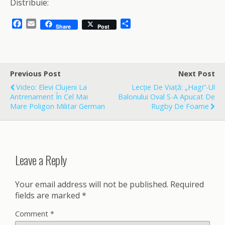
Distribuie:
F
E
S
Share
Post
a
m
h
c
a
a
e
i
r
b
l
e
o
Previous Post
Next Post
o
Video: Elevi Clujeni La
Lecție De Viață: „Hagi”-Ul
k
Antrenament În Cel Mai
Balonului Oval S-A Apucat De
Mare Poligon Militar German
Rugby De Foame
Leave a Reply
Your email address will not be published.
Required
fields are marked
*
Comment
*