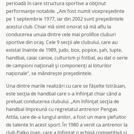
perioadă în care structura sportive a obţinut
performanţe notabile. „Am fost numit vicepreşedinte
pe 1 septembrie 1977, iar din 2002 sunt preşedintele
acestui club. Chiar mă simt onorat să mă aflu la
conducerea unuia dintre cele mai prolifice cluburi
sportive din oraş. Cele 9 secţii ale clubului, care au
existat înainte de 1989, judo, box, popice, şah, lupte,
handbal, caiac canoe, culturism şi fotbal, au dat o serie
de campioni naţionali şi componenţi ai loturilor
naţionale“, se mândrește preşedintele.
Una dintre marile realizări cu care se fășelte Istrăuan,
este secţia de handbal care s-a înfiinţat chiar când a
preluat conducerea clubului. „Am înfiinţat secţia de
handbal împreună cu regretatul antrenor Pengas
Attila, care de-a lungul anilor, a fost un mare şlefuitor
de talente în acest sport. În 1980 a venit ca antrenor la
club Palko Ioan, care a înfiinţat o echipă competitivă şi