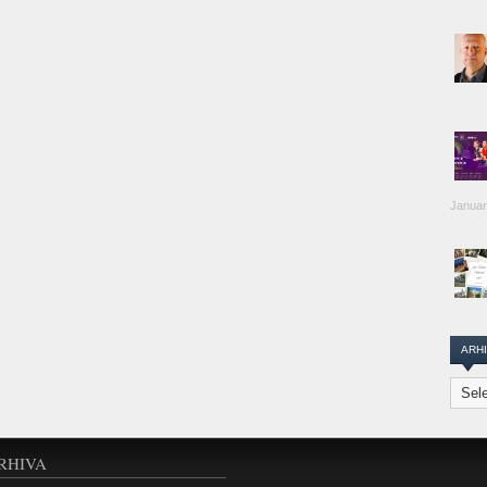
Januar
ARH
Arhiva
Transi
Repor
RHIVA