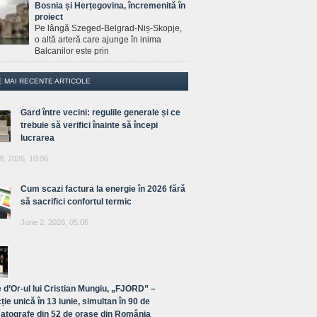
Bosnia și Herțegovina, încremenită în
proiect
Pe lângă Szeged-Belgrad-Niș-Skopje,
o altă arteră care ajunge în inima
Balcanilor este prin
E MAI RECENTE ARTICOLE
Gard între vecini: regulile generale și ce
trebuie să verifici înainte să începi
lucrarea
8, 2026, 10:06
Cum scazi factura la energie în 2026 fără
să sacrifici confortul termic
June 2, 2026, 05:06
 d’Or-ul lui Cristian Mungiu, „FJORD” –
ție unică în 13 iunie, simultan în 90 de
atografe din 52 de orașe din România