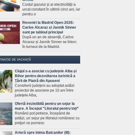
Costul gazului și al electricității a
urcat constant în ultimii cinci ani, iar
pentru o
Reveniri la Madrid Open 2026:
Carlos Alcaraz și Jannik Sinner
sunt pe tabloul principal
După un an de absență, Carlos
Alcaraz și Jannik Sinner se întorc
în turneul de la Madrid.
TINAȚIE DE VACANȚĂ
Clujul s-a asociat cu județele Alba și
Bihor pentru dezvoltarea turistică a
Țării de Piatră din Apuseni
Consilierii județeni au adoptat astăzi
proiectul de asociere pe 10 ani între
județele Alba,
Ofertă irezistibilă pentru un sejur la
mare. A început ”Litoralul pentru toți”
Românii pot petrece, începând de
astăzi, un sejur pe litoralul românesc cu
preţuri ce pornesc
Arteră spre inima Balcanilor (III):