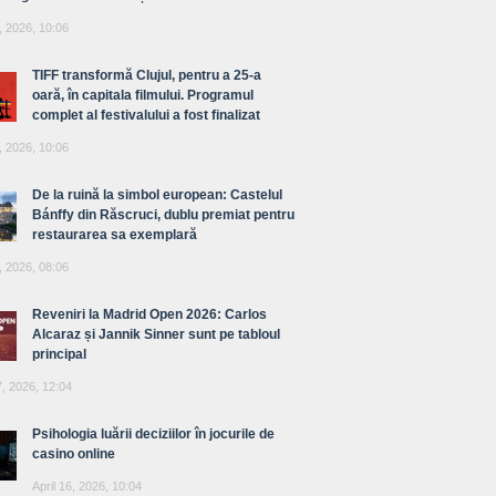
, 2026, 10:06
TIFF transformă Clujul, pentru a 25-a
oară, în capitala filmului. Programul
complet al festivalului a fost finalizat
, 2026, 10:06
De la ruină la simbol european: Castelul
Bánffy din Răscruci, dublu premiat pentru
restaurarea sa exemplară
, 2026, 08:06
Reveniri la Madrid Open 2026: Carlos
Alcaraz și Jannik Sinner sunt pe tabloul
principal
7, 2026, 12:04
Psihologia luării deciziilor în jocurile de
casino online
April 16, 2026, 10:04