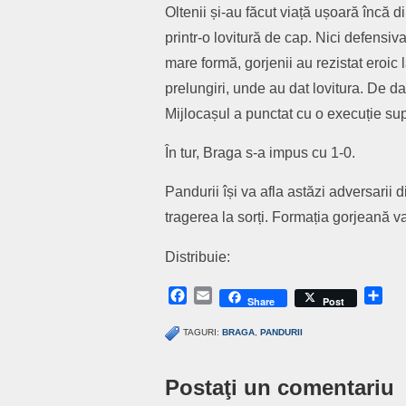
Oltenii și-au făcut viață ușoară încă d
printr-o lovitură de cap. Nici defensi
mare formă, gorjenii au rezistat eroic 
prelungiri, unde au dat lovitura. De d
Mijlocașul a punctat cu o execuție supe
În tur, Braga s-a impus cu 1-0.
Pandurii își va afla astăzi adversarii
tragerea la sorți. Formația gorjeană v
Distribuie:
Facebook
Email
Sh
Share
Post
TAGURI:
BRAGA
,
PANDURII
Postaţi un comentariu