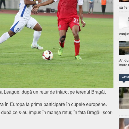
să fie
conju
An du
mare f
ADV
pa League, după un retur de infarct pe terenul Bragăi.
iza în Europa la prima participare în cupele europene.
 după ce s-au impus în manșa retur, în fața Bragăi, scor