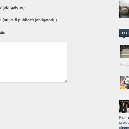
 (obligatoriu)
 (nu va fi publicat) (obligatoriu)
ite
CEL
June 1
Palme
proiec
cinem