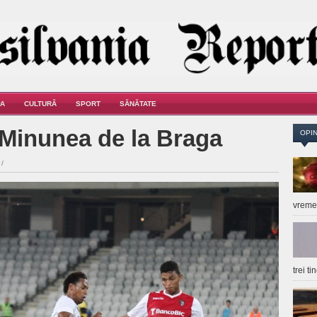
A
CULTURĂ
SPORT
SĂNĂTATE
Minunea de la Braga
OPIN
/
vrem
trei t