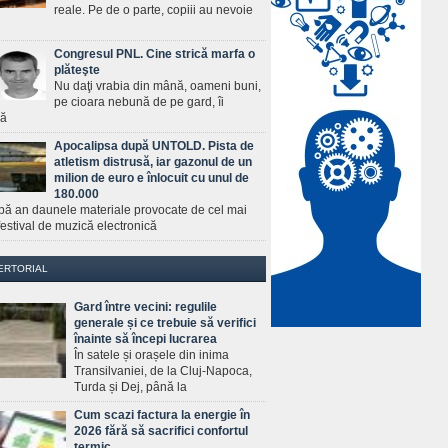
reale. Pe de o parte, copiii au nevoie
Congresul PNL. Cine strică marfa o
plăteşte
Nu daţi vrabia din mână, oameni buni,
pe cioara nebună de pe gard, îi
ră
Apocalipsa după UNTOLD. Pista de
atletism distrusă, iar gazonul de un
milion de euro e înlocuit cu unul de
180.000
pă an daunele materiale provocate de cel mai
estival de muzică electronică
ERTORIAL
Gard între vecini: regulile
generale și ce trebuie să verifici
înainte să începi lucrarea
În satele și orașele din inima
Transilvaniei, de la Cluj-Napoca,
Turda și Dej, până la
Cum scazi factura la energie în
2026 fără să sacrifici confortul
termic