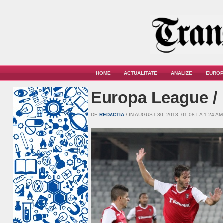
HOME
ACTUALITATE
ANALIZE
EUROP
Europa League / 
DE
REDACTIA
/ IN AUGUST 30, 2013, 01:08 LA 1:24 AM 