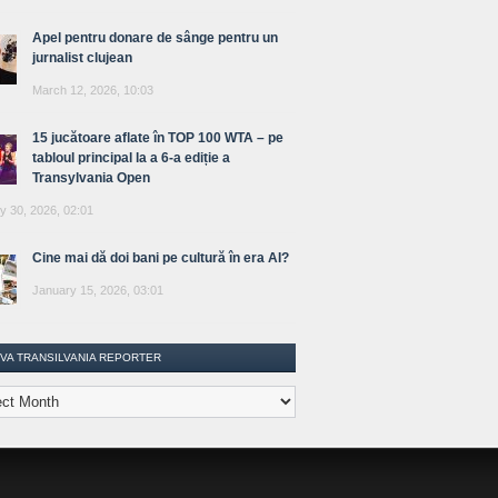
Apel pentru donare de sânge pentru un
jurnalist clujean
March 12, 2026, 10:03
15 jucătoare aflate în TOP 100 WTA – pe
tabloul principal la a 6-a ediție a
Transylvania Open
y 30, 2026, 02:01
Cine mai dă doi bani pe cultură în era AI?
January 15, 2026, 03:01
IVA TRANSILVANIA REPORTER
lvania
ter