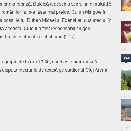
in prima repriză. Buleică a deschis scorul în minutul 15,
va românilor nu s-a lăsat mai prejos. Cu un Mingote în
la ocaziile lui Ruben Micael și Eder și au dus meciul în
ata aceasta, Ciucur a fost responsabil cu golul.
rbă: vole plasat la colțul lung (‘117)!
DES
 din grupă, de la ora 13.30, când este programată
a disputa meciurile de acasă pe stadionul Cluj Arena.
are