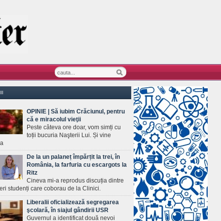
II
OPINIE | Să iubim Crăciunul, pentru
că e miracolul vieţii
Peste câteva ore doar, vom simți cu
toții bucuria Naşterii Lui. Și vine
ea
De la un palaneț împărțit la trei, în
România, la farfuria cu escargots la
Ritz
Cineva mi-a reprodus discuția dintre
ineri studenți care coborau de la Clinici.
Liberalii oficializează segregarea
şcolară, în siajul gândirii USR
Guvernul a identificat două nevoi