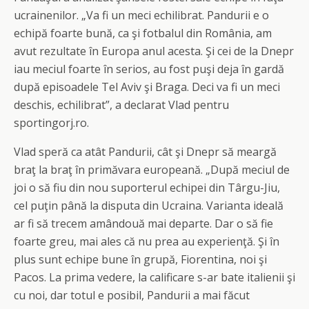
ucrainenilor. „Va fi un meci echilibrat. Pandurii e o
echipă foarte bună, ca şi fotbalul din România, am
avut rezultate în Europa anul acesta. Şi cei de la Dnepr
iau meciul foarte în serios, au fost puşi deja în gardă
după episoadele Tel Aviv şi Braga. Deci va fi un meci
deschis, echilibrat”, a declarat Vlad pentru
sportingorj.ro.
Vlad speră ca atât Pandurii, cât şi Dnepr să meargă
braţ la braţ în primăvara europeană. „După meciul de
joi o să fiu din nou suporterul echipei din Târgu-Jiu,
cel puţin până la disputa din Ucraina. Varianta ideală
ar fi să trecem amândouă mai departe. Dar o să fie
foarte greu, mai ales că nu prea au experienţă. Şi în
plus sunt echipe bune în grupă, Fiorentina, noi şi
Pacos. La prima vedere, la calificare s-ar bate italienii şi
cu noi, dar totul e posibil, Pandurii a mai făcut