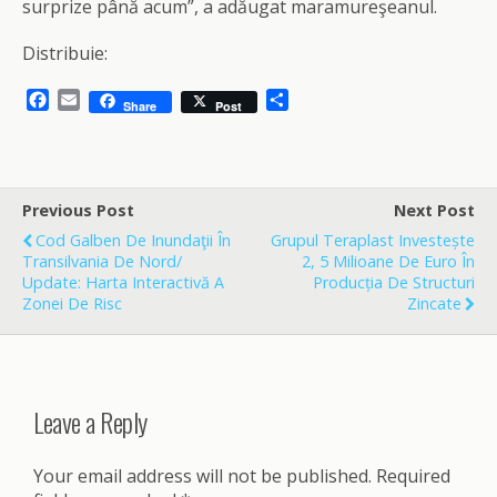
surprize până acum”, a adăugat maramureşeanul.
Distribuie:
F
E
S
Share
Post
a
m
h
c
a
a
e
i
r
b
l
e
o
Previous Post
Next Post
o
Cod Galben De Inundaţii În
Grupul Teraplast Investește
k
Transilvania De Nord/
2, 5 Milioane De Euro În
Update: Harta Interactivă A
Producția De Structuri
Zonei De Risc
Zincate
Leave a Reply
Your email address will not be published.
Required