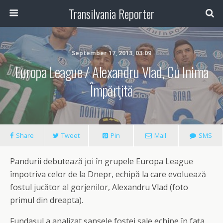
Transilvania Reporter
September 17, 2013, 03:09
Europa League / Alexandru Vlad, Cu Inima
Împărţită
Share
Tweet
Pin
Mail
SMS
Pandurii debutează joi în grupele Europa League
împotriva celor de la Dnepr, echipă la care evoluează
fostul jucător al gorjenilor, Alexandru Vlad (foto
primul din dreapta).
Fundaşul a analizat şansele fostei sale echipe în faţa