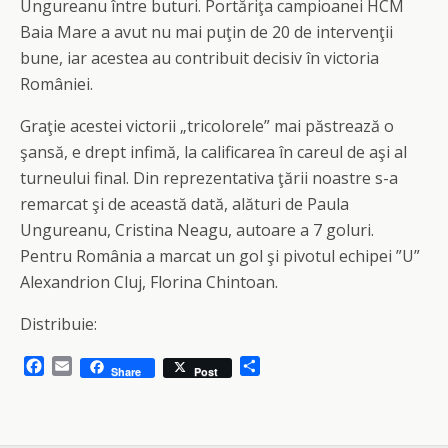
Ungureanu între buturi. Portăriţa campioanei HCM
Baia Mare a avut nu mai puţin de 20 de intervenţii
bune, iar acestea au contribuit decisiv în victoria
României.
Graţie acestei victorii „tricolorele” mai păstrează o
şansă, e drept infimă, la calificarea în careul de aşi al
turneului final. Din reprezentativa ţării noastre s-a
remarcat şi de această dată, alături de Paula
Ungureanu, Cristina Neagu, autoare a 7 goluri.
Pentru România a marcat un gol şi pivotul echipei ”U”
Alexandrion Cluj, Florina Chintoan.
Distribuie:
F
E
S
Share
Post
a
m
h
c
a
a
e
i
r
b
l
e