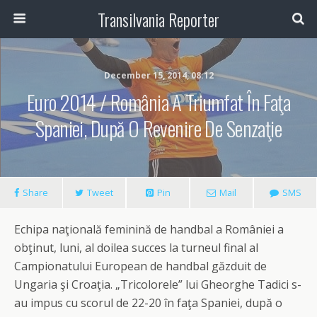
Transilvania Reporter
December 15, 2014, 08:12
Euro 2014 / România A Triumfat În Faţa
Spaniei, După O Revenire De Senzaţie
Share
Tweet
Pin
Mail
SMS
Echipa naţională feminină de handbal a României a
obţinut, luni, al doilea succes la turneul final al
Campionatului European de handbal găzduit de
Ungaria şi Croaţia. „Tricolorele” lui Gheorghe Tadici s-
au impus cu scorul de 22-20 în faţa Spaniei, după o