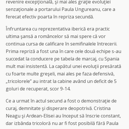
revenire excepţională, şi mai ales graţie evoluţiei
senzaţionale a portarului Paula Ungureanu, care a
ferecat efectiv poarta în repriza secundă.
Înfruntarea cu reprezentativa iberică era practic
ultima şansă a româncelor să mai spere că vor
continua cursa de calificare în semifinalele întrecerii.
Prima repriză a fost una în care cele două echipe s-au
succedat la conducere pe tabela de marcaj, cu Spania
mult mai insistentă. La capătul unei evoluţii presărată
cu foarte multe greşeli, mai ales pe faza defensivă,
„tricolorele” au intrat la cabine având un deficit de 5
goluri de recuperat, scor 9-14.
Ce a urmat în actul secund a fost o demonstraţie de
curaj, demnitate şi disperare deopotrivă. Cristina
Neagu şi Ardean-Elisei au început să înscrie constant,
dar izbânda tricoloră nu ar fi fost posibilă fără Paula