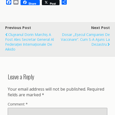
F
E
S
Share
Post
a
m
h
c
a
a
e
i
r
b
l
e
o
Previous Post
Next Post
o
Clujeanul Dorin Marchiș A
Dosar „Eșecul Campaniei De
k
Fost Ales Secretar General Al
Vaccinare”. Cum S-A Ajuns La
Federației Internaționale De
Dezastru
Aikido
Leave a Reply
Your email address will not be published.
Required
fields are marked
*
Comment
*