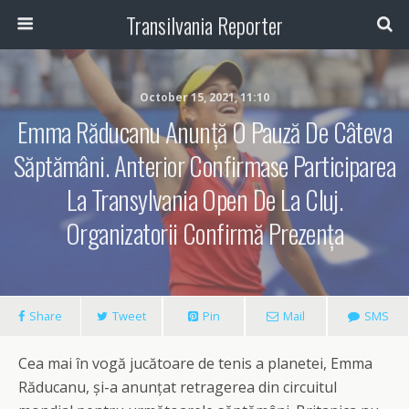
Transilvania Reporter
October 15, 2021, 11:10
Emma Răducanu Anunță O Pauză De Câteva
Săptămâni. Anterior Confirmase Participarea
La Transylvania Open De La Cluj.
Organizatorii Confirmă Prezența
Share
Tweet
Pin
Mail
SMS
Cea mai în vogă jucătoare de tenis a planetei, Emma
Răducanu, și-a anunțat retragerea din circuitul