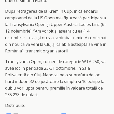
duel cu Simona Halep.
După retragerea de la Kremlin Cup, în calendarul
campioanei de la US Open mai figurează participarea
la Transylvania Open și Upper Austria Ladies Linz (6-
12 noiembrie). ”Am vorbit și aseară cu ea (14
octombrie – n.a.) și nu s-a schimbat nimic. A confirmat
din nou că vă veni la Cluj și că abia așteaptă să vina în
România”, transmit organizatorii.
Transylvania Open, turneu de categorie WTA 250, va
avea loc în perioada 23-31 octombrie, în Sala
Polivalentă din Cluj-Napoca, pe o suprafața de joc
hard indoor. 32 de jucătoare la simplu și 16 echipe la
dublu vor lupta pentru premiile în valoare totală de
235.238 de dolari.
Distribuie: