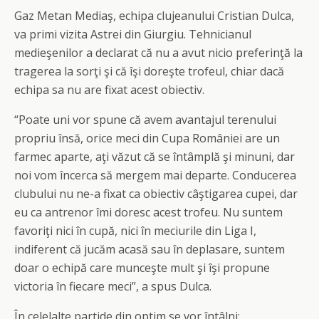
Gaz Metan Mediaş, echipa clujeanului Cristian Dulca,
va primi vizita Astrei din Giurgiu. Tehnicianul
medieşenilor a declarat că nu a avut nicio preferinţă la
tragerea la sorţi şi că îşi doreşte trofeul, chiar dacă
echipa sa nu are fixat acest obiectiv.
“Poate uni vor spune că avem avantajul terenului
propriu însă, orice meci din Cupa României are un
farmec aparte, aţi văzut că se întâmplă şi minuni, dar
noi vom încerca să mergem mai departe. Conducerea
clubului nu ne-a fixat ca obiectiv câştigarea cupei, dar
eu ca antrenor îmi doresc acest trofeu. Nu suntem
favoriţi nici în cupă, nici în meciurile din Liga I,
indiferent că jucăm acasă sau în deplasare, suntem
doar o echipă care munceşte mult şi îşi propune
victoria în fiecare meci”, a spus Dulca.
În celelalte partide din optim se vor întâlni: