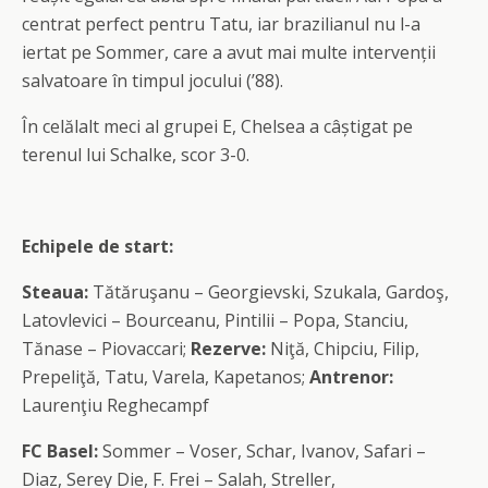
centrat perfect pentru Tatu, iar brazilianul nu l-a
iertat pe Sommer, care a avut mai multe intervenții
salvatoare în timpul jocului (’88).
În celălalt meci al grupei E, Chelsea a câștigat pe
terenul lui Schalke, scor 3-0.
Echipele de start:
Steaua:
Tătăruşanu – Georgievski, Szukala, Gardoş,
Latovlevici – Bourceanu, Pintilii – Popa, Stanciu,
Tănase – Piovaccari;
Rezerve:
Niţă, Chipciu, Filip,
Prepeliţă, Tatu, Varela, Kapetanos;
Antrenor:
Laurenţiu Reghecampf
FC Basel:
Sommer – Voser, Schar, Ivanov, Safari –
Diaz, Serey Die, F. Frei – Salah, Streller,