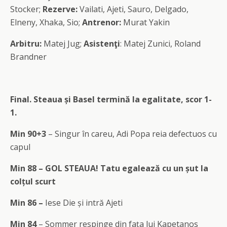
Stocker;
Rezerve:
Vailati, Ajeti, Sauro, Delgado,
Elneny, Xhaka, Sio;
Antrenor:
Murat Yakin
Arbitru:
Matej Jug;
Asistenţi
: Matej Zunici, Roland
Brandner
Final. Steaua și Basel termină la egalitate, scor 1-
1.
Min 90+3
– Singur în careu, Adi Popa reia defectuos cu
capul
Min 88 – GOL STEAUA! Tatu egalează cu un șut la
colțul scurt
Min 86 –
Iese Die și intră Ajeti
Min 84
– Sommer respinge din fața lui Kapetanos