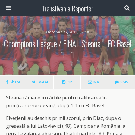
Transilvania Reporter
October 22, 2013, 07:10
Champions League / FINAL Steaua – FC Basel
1 – 1
Share
Tweet
Pin
Mail
SMS
Steaua rămâne în cărțile pentru calificarea în
primăvara europeană, după 1-1 cu FC Basel.
Elvețienii au deschis primii scorul, prin Diaz, după o
greșeală a lui Latovlevici (’48). Campioana României a
reușit egalarea abia spre finalul partidei. Adi Popa a