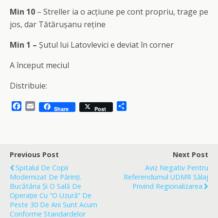
Min 10
– Streller ia o acțiune pe cont propriu, trage pe
jos, dar Tătărușanu reține
Min 1 –
Șutul lui Latovlevici e deviat în corner
A început meciul
Distribuie:
F
E
S
Share
Post
a
m
h
c
a
a
e
i
r
b
l
e
o
Previous Post
Next Post
o
Spitalul De Copii
Aviz Negativ Pentru
k
Modernizat De Părinți.
Referendumul UDMR Sălaj
Bucătăria Și O Sală De
Privind Regionalizarea
Operație Cu ”o Uzură” De
Peste 30 De Ani Sunt Acum
Conforme Standardelor