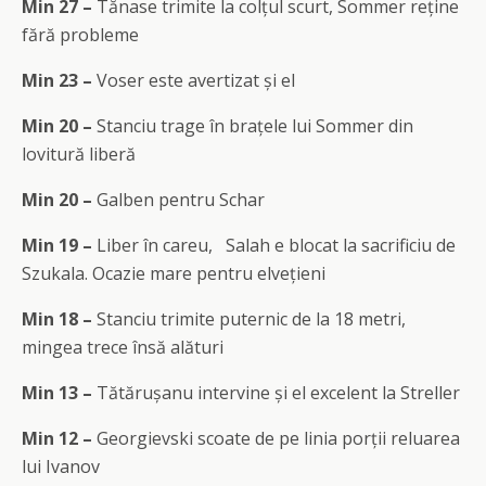
Min 27 –
Tănase trimite la colțul scurt, Sommer reține
fără probleme
Min 23 –
Voser este avertizat și el
Min 20 –
Stanciu trage în brațele lui Sommer din
lovitură liberă
Min 20 –
Galben pentru Schar
Min 19 –
Liber în careu,
Salah e blocat la sacrificiu de
Szukala. Ocazie mare pentru elvețieni
Min 18 –
Stanciu trimite puternic de la 18 metri,
mingea trece însă alături
Min 13 –
Tătărușanu intervine și el excelent la Streller
Min 12 –
Georgievski scoate de pe linia porții reluarea
lui Ivanov