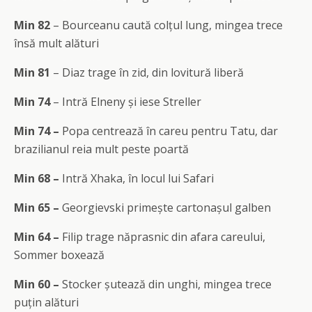
Min 82
– Bourceanu caută colțul lung, mingea trece
însă mult alături
Min 81
– Diaz trage în zid, din lovitură liberă
Min 74
– Intră Elneny și iese Streller
Min 74 –
Popa centrează în careu pentru Tatu, dar
brazilianul reia mult peste poartă
Min 68 –
Intră Xhaka, în locul lui Safari
Min 65 –
Georgievski primește cartonașul galben
Min 64 –
Filip trage năprasnic din afara careului,
Sommer boxează
Min 60 –
Stocker șutează din unghi, mingea trece
puțin alături