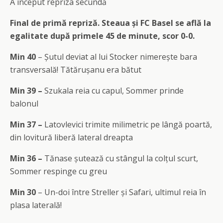
A început repriza secundă
Final de primă repriză. Steaua și FC Basel se află la
egalitate după primele 45 de minute, scor 0-0.
Min 40
– Șutul deviat al lui Stocker nimerește bara
transversală! Tătărușanu era bătut
Min 39 –
Szukala reia cu capul, Sommer prinde
balonul
Min 37 –
Latovlevici trimite milimetric pe lângă poartă,
din lovitură liberă lateral dreapta
Min 36 –
Tănase șutează cu stângul la colțul scurt,
Sommer respinge cu greu
Min 30
– Un-doi între Streller și Safari, ultimul reia în
plasa laterală!