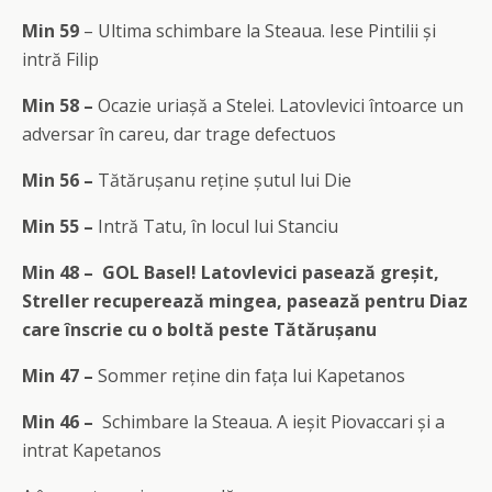
Min 59
– Ultima schimbare la Steaua. Iese Pintilii și
intră Filip
Min 58 –
Ocazie uriașă a Stelei. Latovlevici întoarce un
adversar în careu, dar trage defectuos
Min 56 –
Tătărușanu reține șutul lui Die
Min 55 –
Intră Tatu, în locul lui Stanciu
Min 48 – GOL Basel! Latovlevici pasează greșit,
Streller recuperează mingea, pasează pentru Diaz
care înscrie cu o boltă peste Tătărușanu
Min 47 –
Sommer reține din fața lui Kapetanos
Min 46 –
Schimbare la Steaua. A ieșit Piovaccari și a
intrat Kapetanos