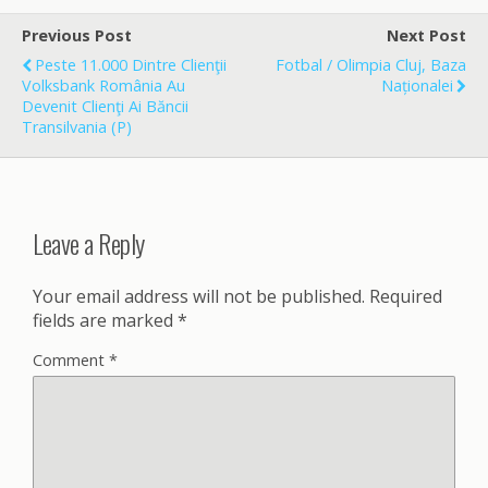
b
l
e
o
Previous Post
Next Post
o
Peste 11.000 Dintre Clienţii
Fotbal / Olimpia Cluj, Baza
k
Volksbank România Au
Naționalei
Devenit Clienţi Ai Băncii
Transilvania (P)
Leave a Reply
Your email address will not be published.
Required
fields are marked
*
Comment
*