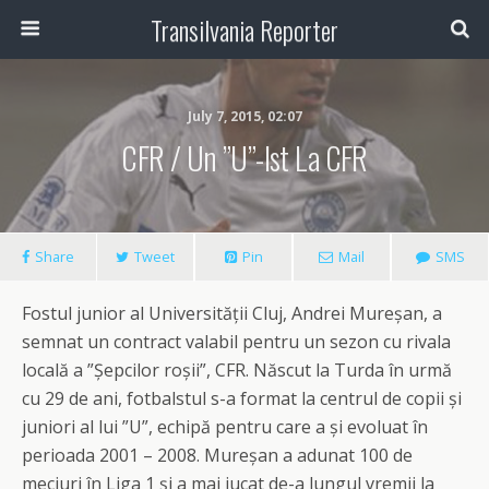
Transilvania Reporter
July 7, 2015, 02:07
CFR / Un ”U”-Ist La CFR
Share
Tweet
Pin
Mail
SMS
Fostul junior al Universității Cluj, Andrei Mureșan, a
semnat un contract valabil pentru un sezon cu rivala
locală a ”Șepcilor roșii”, CFR. Născut la Turda în urmă
cu 29 de ani, fotbalstul s-a format la centrul de copii și
juniori al lui ”U”, echipă pentru care a și evoluat în
perioada 2001 – 2008. Mureșan a adunat 100 de
meciuri în Liga 1 și a mai jucat de-a lungul vremii la