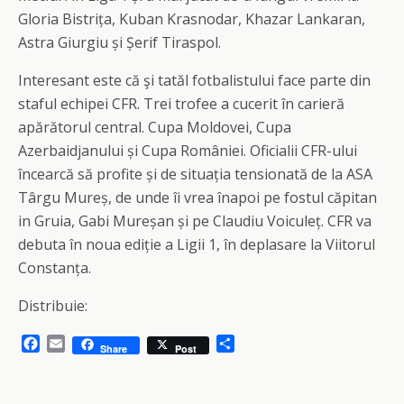
Gloria Bistrița, Kuban Krasnodar, Khazar Lankaran,
Astra Giurgiu și Șerif Tiraspol.
Interesant este că şi tatăl fotbalistului face parte din
staful echipei CFR. Trei trofee a cucerit în carieră
apărătorul central. Cupa Moldovei, Cupa
Azerbaidjanului și Cupa României. Oficialii CFR-ului
încearcă să profite și de situația tensionată de la ASA
Târgu Mureș, de unde îi vrea înapoi pe fostul căpitan
in Gruia, Gabi Mureșan și pe Claudiu Voiculeț. CFR va
debuta în noua ediție a Ligii 1, în deplasare la Viitorul
Constanța.
Distribuie:
F
E
S
Share
Post
a
m
h
c
a
a
e
i
r