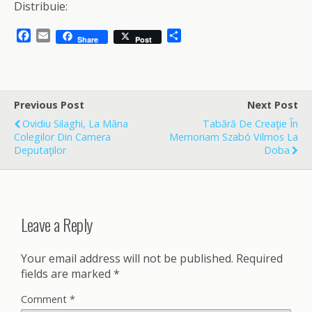
Distribuie:
F
E
S
Share
Post
a
m
h
c
a
a
e
i
r
b
l
e
o
Previous Post
Next Post
o
Ovidiu Silaghi, La Mâna
Tabără De Creaţie În
k
Colegilor Din Camera
Memoriam Szabó Vilmos La
Deputaţilor
Doba
Leave a Reply
Your email address will not be published.
Required
fields are marked
*
Comment
*