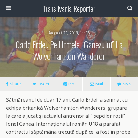
Transilvania Reporter
August 20, 2013, 11:08
Carlo Erdei, Pe Urmele “Ganezului” La
Wolverhamton Wanderer
Share
Tweet
Pin
Mail
SMS
Sătmăreanul de doar 17 ani, Carlo Erdei, a semnat cu
echipa britanică Wolverhamton Wanderers, grupare
la care a jucat şi actualul antrenor al “ şepcilor roşii”
Ionel Ganea. Internaţionalul român U18 a parafat
contractul săptămâna trecută după ce a fost în probe