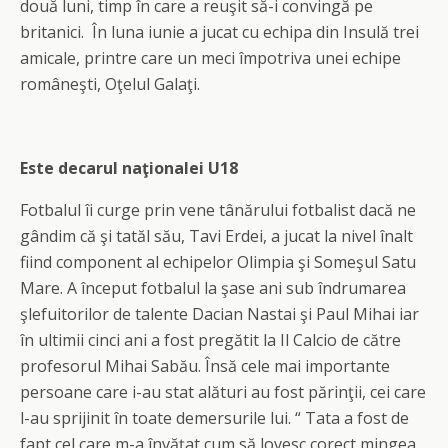
două luni, timp în care a reuşit să-i convingă pe
britanici. În luna iunie a jucat cu echipa din Insulă trei
amicale, printre care un meci împotriva unei echipe
româneşti, Oţelul Galaţi.
Este decarul naţionalei U18
Fotbalul îi curge prin vene tânărului fotbalist dacă ne
gândim că şi tatăl său, Tavi Erdei, a jucat la nivel înalt
fiind component al echipelor Olimpia şi Someşul Satu
Mare. A început fotbalul la şase ani sub îndrumarea
şlefuitorilor de talente Dacian Nastai şi Paul Mihai iar
în ultimii cinci ani a fost pregătit la Il Calcio de către
profesorul Mihai Sabău. Însă cele mai importante
persoane care i-au stat alături au fost părinţii, cei care
l-au sprijinit în toate demersurile lui. “ Tata a fost de
fapt cel care m-a învăţat cum să lovesc corect mingea