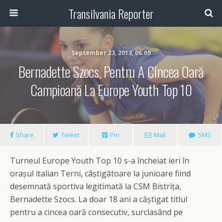
Transilvania Reporter
September 23, 2013, 06:09
Bernadette Szocs, Pentru A Cincea Oară
Campioană La Europe Youth Top 10
Share
Tweet
Pin
Mail
SMS
Turneul Europe Youth Top 10 s-a încheiat ieri în
orașul italian Terni, câștigătoare la junioare fiind
desemnată sportiva legitimată la CSM Bistrița,
Bernadette Szocs. La doar 18 ani a căștigat titlul
pentru a cincea oară consecutiv, surclasând pe