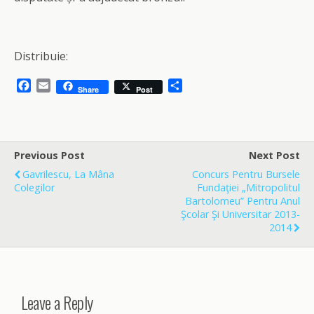
Distribuie:
F
E
S
Share
Post
a
m
h
c
a
a
e
i
r
b
l
e
o
Previous Post
Next Post
o
Gavrilescu, La Mâna
Concurs Pentru Bursele
k
Colegilor
Fundaţiei „Mitropolitul
Bartolomeu” Pentru Anul
Şcolar Şi Universitar 2013-
2014
Leave a Reply