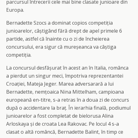
parcursul întrecerii cele mai bine clasate junioare din
Europa.
Bernadette Szocs a dominat copios competiția
junioarelor, câștigând fără drept de apel primele 6
partide, astfel că înainte cu o zi de încheierea
concursului, era sigur că mureșeanca va câștiga
competiția.
La concursul desfășurat în acest an în Italia, românca
a pierdut un singur meci, împotriva reprezentantei
Croației, Mateja Jeger. Marea adversarară a lui
Bernadette, nemțoaica Nina Mittelham, campioana
europeană en-titre, s-a retras în a doua zi de concurs
după o accidentare la braț. În ierarhia finală, podiumul
junioarelor a fost completat de bielorusa Alina
Arloskaya și de croata Lea Rakovac. Pe locul 4 s-a
clasat o altă româncă, Bernadette Balint, în timp ce