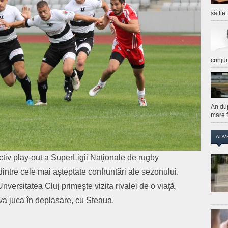
să fie
conju
An du
mare f
ADV
ectiv play-out a SuperLigii Naţionale de rugby
ntre cele mai aşteptate confruntări ale sezonului.
versitatea Cluj primeşte vizita rivalei de o viaţă,
va juca în deplasare, cu Steaua.