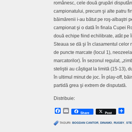
românesc, cele două grupări disputând î
campionatului, precum şi alte patru f
băimărenii i-au bătut pe roş-albaştri p
campionat şi o dată în finala Cupei Rom
două echipe fiind echilibrate, atât pe î
Steaua se dă şi în clasamentul celor m
de puncte marcate (locul 1), neozeela
marcatorilor). În sezonul regulat, „zim
steliştii au câştigat la limită (15-13)
în ultimul minut de joc. În play-off, b
partidă grea şi extrem de disputată.
Distribuie:
Facebook
Email
Sh
Share
Post
TAGURI:
BOGDAN CANTOR
,
DINAMO
,
RUGBY
,
ST