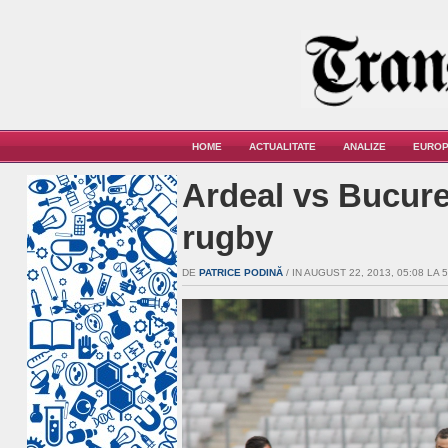
HOME
ACTUALITATE
ANALIZE
EUROP
Ardeal vs Bucure
rugby
DE
PATRICE PODINĂ
/ IN AUGUST 22, 2013, 05:08 LA 5