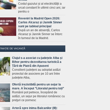
Costul gazului și al electricității a
urcat constant în ultimii cinci ani, iar
pentru o
Reveniri la Madrid Open 2026:
Carlos Alcaraz și Jannik Sinner
sunt pe tabloul principal
După un an de absență, Carlos
Alcaraz și Jannik Sinner se întorc
în turneul de la Madrid.
TINAȚIE DE VACANȚĂ
Clujul s-a asociat cu județele Alba și
Bihor pentru dezvoltarea turistică a
Țării de Piatră din Apuseni
Consilierii județeni au adoptat astăzi
proiectul de asociere pe 10 ani între
județele Alba,
Ofertă irezistibilă pentru un sejur la
mare. A început ”Litoralul pentru toți”
Românii pot petrece, începând de
astăzi, un sejur pe litoralul românesc cu
preţuri ce pornesc
Arteră spre inima Balcanilor (III):