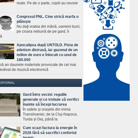
reale. Pe de o parte, copiii au nevoie
Congresul PNL. Cine strică marfa o
plăteşte
Nu daţi vrabia din mână, oameni buni,
pe cioara nebună de pe gard, îi
ră
Apocalipsa după UNTOLD. Pista de
atletism distrusă, iar gazonul de un
milion de euro e înlocuit cu unul de
180.000
pă an daunele materiale provocate de cel mai
estival de muzică electronică
ERTORIAL
Gard între vecini: regulile
generale și ce trebuie să verifici
înainte să începi lucrarea
În satele și orașele din inima
Transilvaniei, de la Cluj-Napoca,
Turda și Dej, până la
Cum scazi factura la energie în
2026 fără să sacrifici confortul
termic