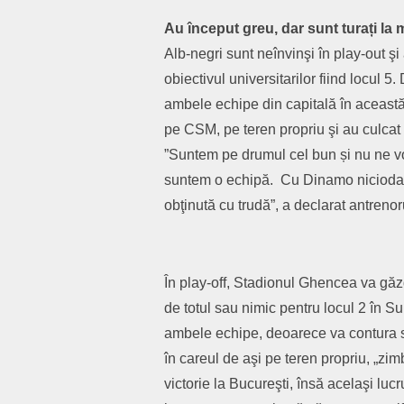
Au început greu, dar sunt turați l
Alb-negri sunt neînvinşi în play-out şi
obiectivul universitarilor fiind locul 
ambele echipe din capitală în această 
pe CSM, pe teren propriu şi au culcat d
”Suntem pe drumul cel bun și nu ne vom 
suntem o echipă. Cu Dinamo niciodată 
obţinută cu trudă”, a declarat antrenor
În play-off, Stadionul Ghencea va găzd
de totul sau nimic pentru locul 2 în 
ambele echipe, deoarece va contura se
în careul de aşi pe teren propriu, „zi
victorie la Bucureşti, însă acelaşi lucru