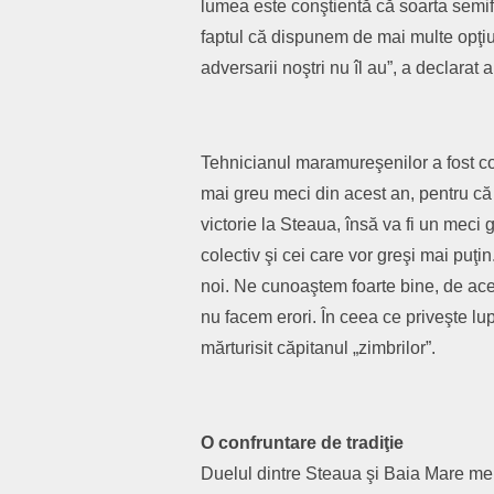
lumea este conştientă că soarta semi
faptul că dispunem de mai multe opţiun
adversarii noştri nu îl au”, a declarat
Tehnicianul maramureşenilor a fost co
mai greu meci din acest an, pentru că
victorie la Steaua, însă va fi un meci 
colectiv şi cei care vor greşi mai puţin
noi. Ne cunoaştem foarte bine, de acee
nu facem erori. În ceea ce priveşte lup
mărturisit căpitanul „zimbrilor”.
O confruntare de tradiţie
Duelul dintre Steaua şi Baia Mare meri