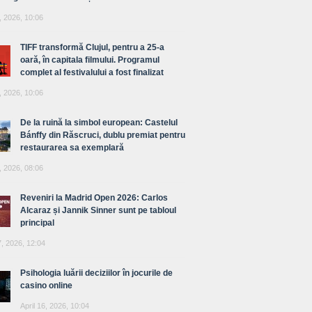
, 2026, 10:06
TIFF transformă Clujul, pentru a 25-a
oară, în capitala filmului. Programul
complet al festivalului a fost finalizat
, 2026, 10:06
De la ruină la simbol european: Castelul
Bánffy din Răscruci, dublu premiat pentru
restaurarea sa exemplară
, 2026, 08:06
Reveniri la Madrid Open 2026: Carlos
Alcaraz și Jannik Sinner sunt pe tabloul
principal
7, 2026, 12:04
Psihologia luării deciziilor în jocurile de
casino online
April 16, 2026, 10:04