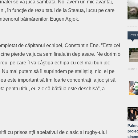
finalei se va juca sâmbătă. Noi avem un mic avantaj,
i, în funcţie de rezultatul de la Steaua, lucru pe care
 antrenorul băimărenilor, Eugen Apjok.
CEL
mpletat de căpitanul echipei, Constantin Ene. ”Este cel
 cine pierde va juca semifinala în deplasare. Ne dorim o
greu, pe care îl va câştiga echipa cu cel mai bun joc
June 1
. Nu mai putem să îi suprindem pe stelişti şi nici ei pe
a este important să fim foarte concentraţi la joc şi să
ta pentru titlu, eu zic că bătălia este deschisă”, a
Palme
proiec
tă cu prisosinţă apelativul de clasic al rugby-ului
cinem