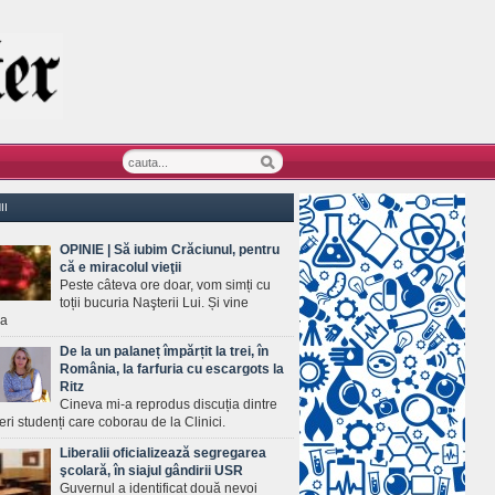
II
OPINIE | Să iubim Crăciunul, pentru
că e miracolul vieţii
Peste câteva ore doar, vom simți cu
toții bucuria Naşterii Lui. Și vine
ea
De la un palaneț împărțit la trei, în
România, la farfuria cu escargots la
Ritz
Cineva mi-a reprodus discuția dintre
ineri studenți care coborau de la Clinici.
Liberalii oficializează segregarea
şcolară, în siajul gândirii USR
Guvernul a identificat două nevoi