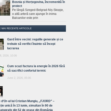
Bosnia și Herțegovina, încremenită în
proiect
Pe lângă Szeged-Belgrad-Niș-Skopje,
o altă arteră care ajunge în inima
Balcanilor este prin
E MAI RECENTE ARTICOLE
Gard între vecini: regulile generale și ce
trebuie să verifici înainte să începi
lucrarea
8, 2026, 10:06
Cum scazi factura la energie în 2026 fără
să sacrifici confortul termic
June 2, 2026, 05:06
 d’Or-ul lui Cristian Mungiu, „FJORD” –
ție unică în 13 iunie, simultan în 90 de
atografe din 52 de orașe din România