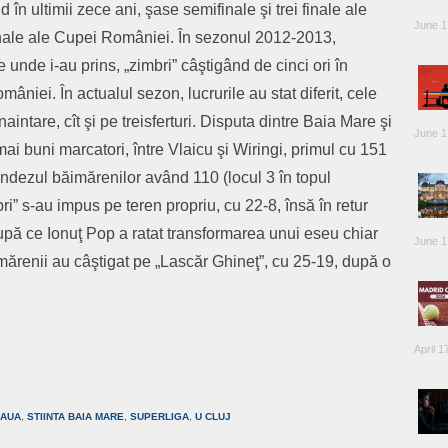
n ultimii zece ani, şase semifinale şi trei finale ale
June 1
inale ale Cupei României. În sezonul 2012-2013,
e unde i-au prins, „zimbri” câştigând de cinci ori în
âniei. În actualul sezon, lucrurile au stat diferit, cele
naintare, cît şi pe treisferturi. Disputa dintre Baia Mare şi
June 1
ai buni marcatori, între Vlaicu şi Wiringi, primul cu 151
ndezul băimărenilor având 110 (locul 3 în topul
bri” s-au impus pe teren propriu, cu 22-8, însă în retur
, după ce Ionuţ Pop a ratat transformarea unui eseu chiar
June 1
ăimărenii au câştigat pe „Lascăr Ghineţ”, cu 25-19, după o
April 1
are
EAUA
,
STIINTA BAIA MARE
,
SUPERLIGA
,
U CLUJ