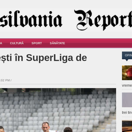
A
CULTURĂ
SPORT
SĂNĂTATE
ști în SuperLiga de
OPIN
:02 PM /
vrem
trei t