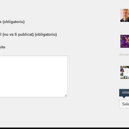
 (obligatoriu)
 (nu va fi publicat) (obligatoriu)
ite
Januar
ARH
Arhiva
Transi
Repor