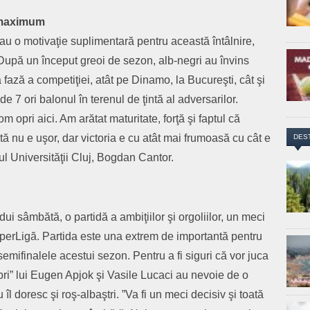
a maximum
 au o motivaţie suplimentară pentru această întâlnire,
5. După un început greoi de sezon, alb-negri au învins
fază a competiţiei, atât pe Dinamo, la Bucureşti, cât şi
e 7 ori balonul în terenul de ţintă al adversarilor.
opri aici. Am arătat maturitate, forţă şi faptul că
nu e uşor, dar victoria e cu atât mai frumoasă cu cât e
DES
ul Universităţii Cluj, Bogdan Cantor.
ui sâmbătă, o partidă a ambiţiilor şi orgoliilor, un meci
SuperLigă. Partida este una extrem de importantă pentru
mifinalele acestui sezon. Pentru a fi siguri că vor juca
mbri” lui Eugen Apjok şi Vasile Lucaci au nevoie de o
 îl doresc şi roş-albaştri. ”Va fi un meci decisiv şi toată