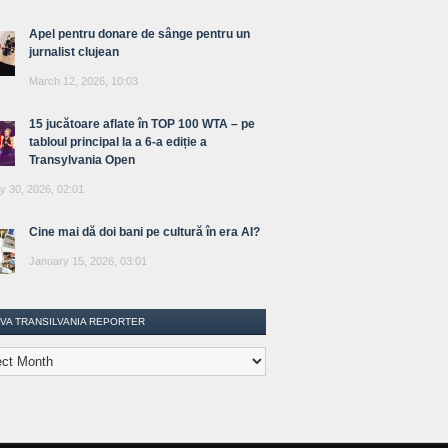
Apel pentru donare de sânge pentru un
jurnalist clujean
March 12, 2026, 10:03
15 jucătoare aflate în TOP 100 WTA – pe
tabloul principal la a 6-a ediție a
Transylvania Open
y 30, 2026, 02:01
Cine mai dă doi bani pe cultură în era AI?
January 15, 2026, 03:01
IVA TRANSILVANIA REPORTER
lvania
ter