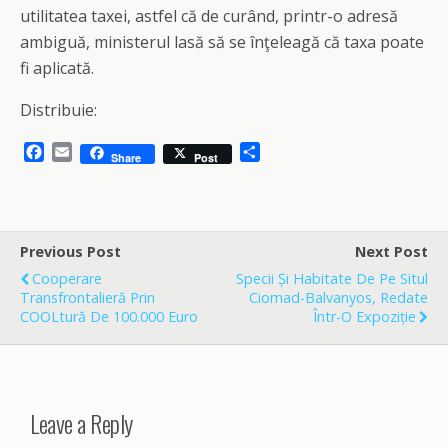
utilitatea taxei, astfel că de curând, printr-o adresă
ambiguă, ministerul lasă să se înţeleagă că taxa poate
fi aplicată.
Distribuie:
F
E
S
Share
Post
a
m
h
c
a
a
e
i
r
b
l
e
o
Previous Post
Next Post
o
Cooperare
Specii Și Habitate De Pe Situl
k
Transfrontalieră Prin
Ciomad-Balvanyos, Redate
COOLtură De 100.000 Euro
Într-O Expoziție
Leave a Reply