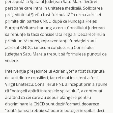
percepută la Spitalul Judeţean Satu Mare fiecărei
persoane care intră în unitatea medicală. Solicitarea
preşedintelui Ştef a fost formulată în urma adresei
primite din partea CNCD după ce Fundaţia Freies
Europa Weltanschauung a cerut Consiliului Judeţean
să renunțe la taxa considerată ilegală. Deoarece nu a
primit un răspuns, reprezentanţii fundaţiei s-au
adresat CNDC, iar acum conducerea Consiliului
Judeţean Satu Mare a trebuit să formuleze punctul de
vedere.
Intervenţia preşedintelui Adrian Ştef a fost susţinută
de unii dintre consilieri, iar cel mai insistent a fost
Virgil Enătescu. Consilierul PNL a început prin a spune
că “botoşeii apără interesele spitalului”, a continuat
arătând că cei care au depus plângere pentru
discriminare la CNCD sunt dezinformaţi, deoarece
“toată lumea trebuie să poarte botoşei în spital, deci