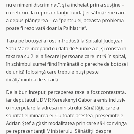
nu e nimeni discriminat”, şi a încheiat prin a susţine –
cu referire la reprezentanţii fundaţiei sătmărene care
a depus plângerea – că “pentru ei, această problemă
poate fi rezolvată doar la Psihiatrie”.
Taxa pe botoşei a fost introdusă la Spitalul Judeţean
Satu Mare începând cu data de 5 iunie a.c., şi constă în
taxarea cu 2 lei a fiecărei persoane care intră în spital,
în schimbul sumei fiind înmânată o pereche de botoşei
de unică folosinţă care trebuie puşi peste
încălţămintea de stradă.
De la bun început, perceperea taxei a fost contestată,
iar deputatul UDMR Kereskenyi Gabor a emis inclusiv
o interpelare la adresa ministrului Sănătăţii, care a
solicitat eliminarea ei. Cu toate acestea, preşedintele
Adrian Ştef a găsit modalitatea prin care să-i convingă
pe reprezentanţii Ministerului Sănătăţii despre