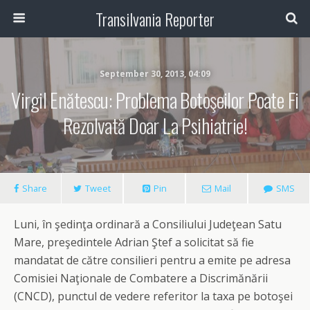
Transilvania Reporter
September 30, 2013, 04:09
Virgil Enătescu: Problema Botoşeilor Poate Fi
Rezolvată Doar La Psihiatrie!
Share
Tweet
Pin
Mail
SMS
Luni, în şedinţa ordinară a Consiliului Judeţean Satu
Mare, preşedintele Adrian Ştef a solicitat să fie
mandatat de către consilieri pentru a emite pe adresa
Comisiei Naţionale de Combatere a Discrimănării
(CNCD), punctul de vedere referitor la taxa pe botoşei