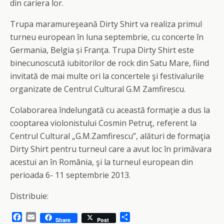
din cariera lor.
Trupa maramureşeană Dirty Shirt va realiza primul
turneu european în luna septembrie, cu concerte în
Germania, Belgia și Franţa. Trupa Dirty Shirt este
binecunoscută iubitorilor de rock din Satu Mare, fiind
invitată de mai multe ori la concertele şi festivalurile
organizate de Centrul Cultural G.M Zamfirescu.
Colaborarea îndelungată cu această formaţie a dus la
cooptarea violonistului Cosmin Petruţ, referent la
Centrul Cultural „G.M.Zamfirescu”, alături de formaţia
Dirty Shirt pentru turneul care a avut loc în primăvara
acestui an în România, şi la turneul european din
perioada 6- 11 septembrie 2013.
Distribuie:
F
E
S
Share
Post