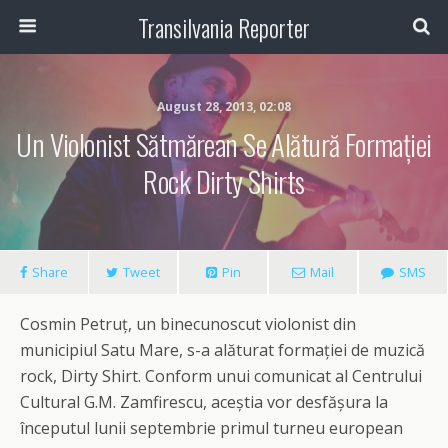
Transilvania Reporter
August 28, 2013, 02:08
Un Violonist Sătmărean Se Alătură Formației
Rock Dirty Shirts
Share
Tweet
Pin
Mail
SMS
Cosmin Petruț, un binecunoscut violonist din
municipiul Satu Mare, s-a alăturat formației de muzică
rock, Dirty Shirt. Conform unui comunicat al Centrului
Cultural G.M. Zamfirescu, aceștia vor desfășura la
începutul lunii septembrie primul turneu european