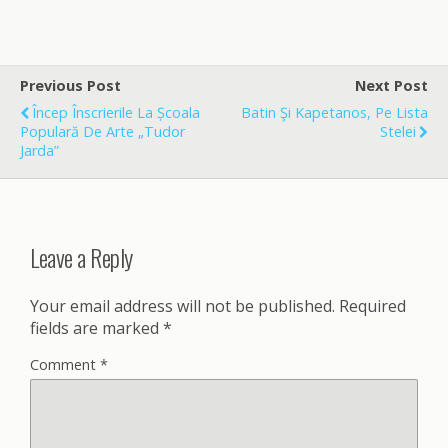
a
m
h
c
a
a
e
i
r
b
l
e
o
Previous Post
Next Post
o
Încep Înscrierile La Școala
Batin Şi Kapetanos, Pe Lista
k
Populară De Arte „Tudor
Stelei
Jarda”
Leave a Reply
Your email address will not be published.
Required
fields are marked
*
Comment
*