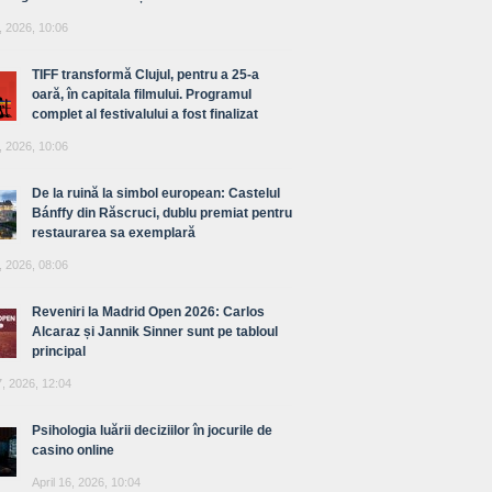
, 2026, 10:06
TIFF transformă Clujul, pentru a 25-a
oară, în capitala filmului. Programul
complet al festivalului a fost finalizat
, 2026, 10:06
De la ruină la simbol european: Castelul
Bánffy din Răscruci, dublu premiat pentru
restaurarea sa exemplară
, 2026, 08:06
Reveniri la Madrid Open 2026: Carlos
Alcaraz și Jannik Sinner sunt pe tabloul
principal
7, 2026, 12:04
Psihologia luării deciziilor în jocurile de
casino online
April 16, 2026, 10:04