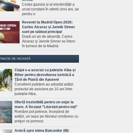
Costul gazului și al electricității a
urcat constant în ultimii cinci ani, iar
pentru o
Reveniri la Madrid Open 2026:
Carlos Alcaraz și Jannik Sinner
sunt pe tabloul principal
După un an de absență, Carlos
Alcaraz și Jannik Sinner se întorc
în turneul de la Madrid.
TINAȚIE DE VACANȚĂ
Clujul s-a asociat cu județele Alba și
Bihor pentru dezvoltarea turistică a
Țării de Piatră din Apuseni
Consilierii județeni au adoptat astăzi
proiectul de asociere pe 10 ani între
județele Alba,
Ofertă irezistibilă pentru un sejur la
mare. A început ”Litoralul pentru toți”
Românii pot petrece, începând de
astăzi, un sejur pe litoralul românesc cu
preţuri ce pornesc
Arteră spre inima Balcanilor (III):