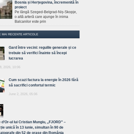
Bosnia și Herțegovina, încremenită în
proiect
Pe lângă Szeged-Belgrad-Niș-Skopje,
o altă arteră care ajunge în inima
Balcanilor este prin
E MAI RECENTE ARTICOLE
Gard între vecini: regulile generale și ce
trebuie să verifici înainte să începi
lucrarea
8, 2026, 10:06
Cum scazi factura la energie în 2026 fără
să sacrifici confortul termic
June 2, 2026, 05:06
 d’Or-ul lui Cristian Mungiu, „FJORD” –
ție unică în 13 iunie, simultan în 90 de
atografe din 52 de orașe din România