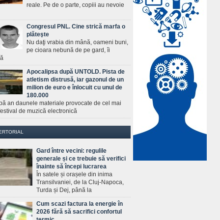
reale. Pe de o parte, copiii au nevoie
Congresul PNL. Cine strică marfa o
plăteşte
Nu daţi vrabia din mână, oameni buni,
pe cioara nebună de pe gard, îi
ră
Apocalipsa după UNTOLD. Pista de
atletism distrusă, iar gazonul de un
milion de euro e înlocuit cu unul de
180.000
pă an daunele materiale provocate de cel mai
estival de muzică electronică
ERTORIAL
Gard între vecini: regulile
generale și ce trebuie să verifici
înainte să începi lucrarea
În satele și orașele din inima
Transilvaniei, de la Cluj-Napoca,
Turda și Dej, până la
Cum scazi factura la energie în
2026 fără să sacrifici confortul
termic