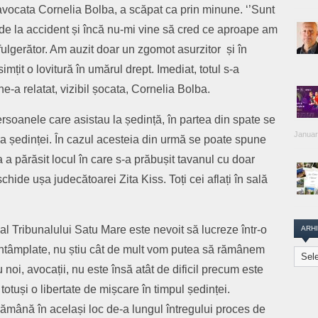
 avocata Cornelia Bolba, a scăpat ca prin minune. ‘’Sunt
 de la accident și încă nu-mi vine să cred ce aproape am
 fulgerător. Am auzit doar un zgomot asurzitor și în
țit o lovitură în umărul drept. Imediat, totul s-a
ne-a relatat, vizibil șocata, Cornelia Bolba.
rsoanele care asistau la ședință, în partea din spate se
Januar
ra ședinței. În cazul acesteia din urmă se poate spune
 a părăsit locul în care s-a prăbușit tavanul cu doar
hide ușa judecătoarei Zita Kiss. Toți cei aflați în sală
al Tribunalului Satu Mare este nevoit să lucreze într-o
ARH
 întâmplate, nu știu cât de mult vom putea să rămânem
Arhiva
Transi
 noi, avocații, nu este însă atât de dificil precum este
Repor
totuși o libertate de mișcare în timpul ședinței.
ă rămână în același loc de-a lungul întregului proces de