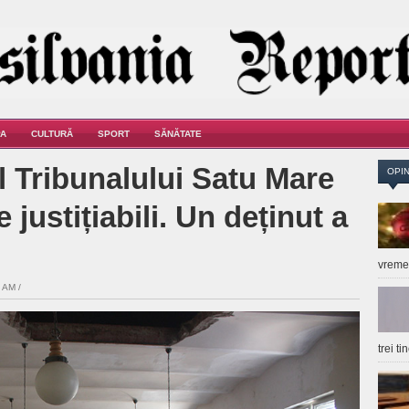
A
CULTURĂ
SPORT
SĂNĂTATE
 Tribunalului Satu Mare
OPIN
 justițiabili. Un deținut a
vrem
 AM /
trei t