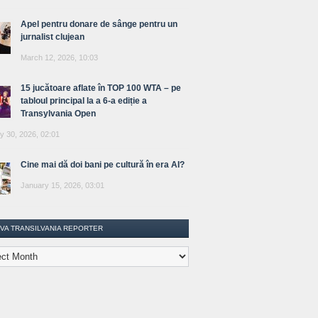
Apel pentru donare de sânge pentru un
jurnalist clujean
March 12, 2026, 10:03
15 jucătoare aflate în TOP 100 WTA – pe
tabloul principal la a 6-a ediție a
Transylvania Open
y 30, 2026, 02:01
Cine mai dă doi bani pe cultură în era AI?
January 15, 2026, 03:01
IVA TRANSILVANIA REPORTER
lvania
ter