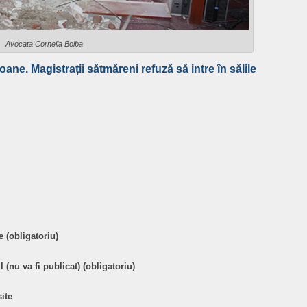
Avocata Cornelia Bolba
oane. Magistrații sătmăreni refuză să intre în sălile
are
 (obligatoriu)
 (nu va fi publicat) (obligatoriu)
ite