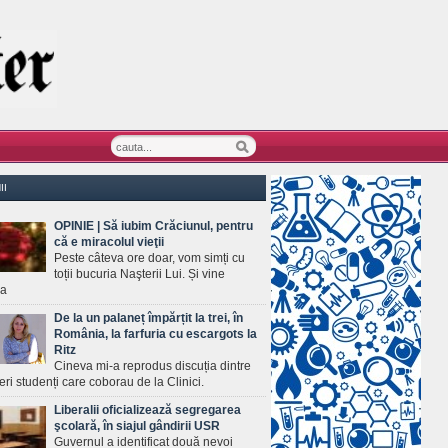
II
OPINIE | Să iubim Crăciunul, pentru
că e miracolul vieţii
Peste câteva ore doar, vom simți cu
toții bucuria Naşterii Lui. Și vine
ea
De la un palaneț împărțit la trei, în
România, la farfuria cu escargots la
Ritz
Cineva mi-a reprodus discuția dintre
ineri studenți care coborau de la Clinici.
Liberalii oficializează segregarea
şcolară, în siajul gândirii USR
Guvernul a identificat două nevoi