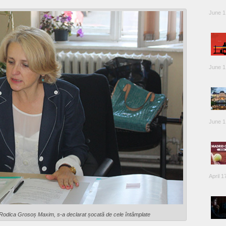
June 1
June 1
June 1
April 1
 Rodica Grosoș Maxim, s-a declarat șocată de cele întâmplate