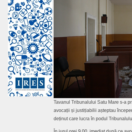
Tavanul Tribunalului Satu Mare s-a pră
avocații și justițiabilii așteptau înce
deținut care lucra în podul Tribunalulu
În jurul orei 9.00, imediat după ce avo