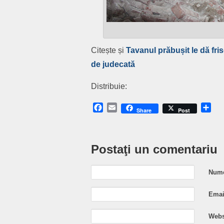
Citește și
Tavanul prăbușit le dă fris
de judecată
Distribuie:
Facebook
Email
Sh
Share
Post
Postaţi un comentariu
Nume
Email
Webs