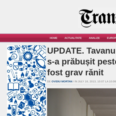
HOME
ACTUALITATE
ANALIZE
EUROP
UPDATE. Tavanul
s-a prăbușit peste
fost grav rănit
DE
OVIDIU MORTAN
/ IN JULY 16, 2013, 10:07 LA 10:06