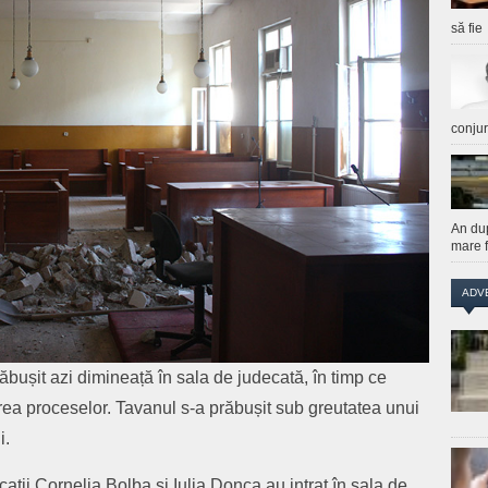
să fie
conju
An du
mare f
ADV
bușit azi dimineață în sala de judecată, în timp ce
perea proceselor. Tavanul s-a prăbușit sub greutatea unui
i.
cații Cornelia Bolba și Iulia Donca au intrat în sala de