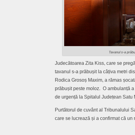
Tavanul s-a prăbuș
Judecătoarea Zita Kiss, care se pregăt
tavanul s-a prăbușit la câțiva metri d
Rodica Grosoș Maxim, a rămas șocată
prăbușit peste moloz. O ambulanță a so
de urgență la Spitalul Județean Satu
Purtătorul de cuvânt al Tribunalului Sa
care se lucrează și a confirmat că un m