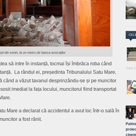
CEL
it din senin, la un metru de banca avocaților
ea să intre în instanță, tocmai își îmbrăca roba când
June 1
istanță. La rândul ei, președinta Tribunalului Satu Mare,
 când a văzut tavanul desprinzându-se și pe muncitor
sit imediat la fața locului, muncitorul fiind transportat
 Mare.
tu Mare a declarat că accidentul a avut loc într-o sală în
uncitor a fost rănit.
Palme
proiec
cinem