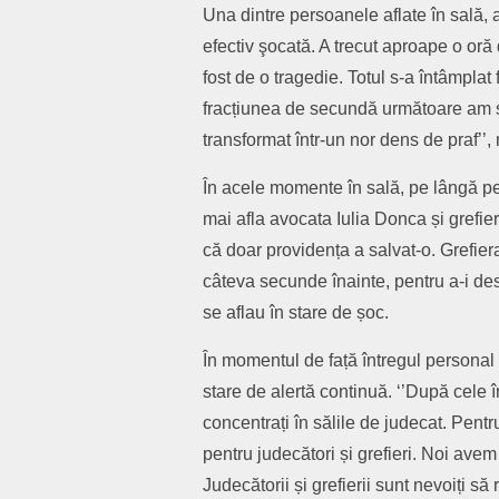
Una dintre persoanele aflate în sală,
efectiv şocată. A trecut aproape o oră
fost de o tragedie. Totul s-a întâmplat
fracțiunea de secundă următoare am sim
transformat într-un nor dens de praf’’, 
În acele momente în sală, pe lângă pe
mai afla avocata Iulia Donca și grefie
că doar providența a salvat-o. Grefiera
câteva secunde înainte, pentru a-i desc
se aflau în stare de șoc.
În momentul de față întregul personal 
stare de alertă continuă. ‘’După cele
concentrați în sălile de judecat. Pentru
pentru judecători și grefieri. Noi avem 
Judecătorii și grefierii sunt nevoiți s