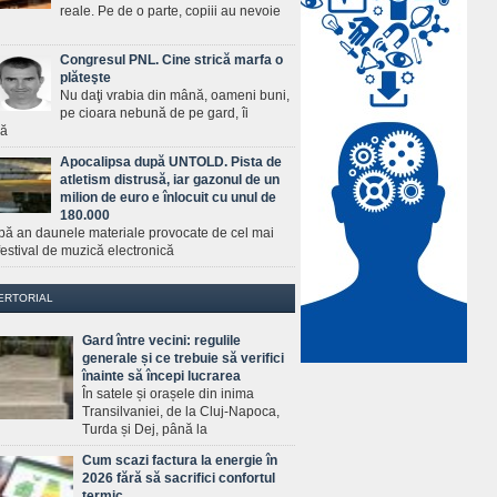
reale. Pe de o parte, copiii au nevoie
Congresul PNL. Cine strică marfa o
plăteşte
Nu daţi vrabia din mână, oameni buni,
pe cioara nebună de pe gard, îi
ră
Apocalipsa după UNTOLD. Pista de
atletism distrusă, iar gazonul de un
milion de euro e înlocuit cu unul de
180.000
pă an daunele materiale provocate de cel mai
estival de muzică electronică
ERTORIAL
Gard între vecini: regulile
generale și ce trebuie să verifici
înainte să începi lucrarea
În satele și orașele din inima
Transilvaniei, de la Cluj-Napoca,
Turda și Dej, până la
Cum scazi factura la energie în
2026 fără să sacrifici confortul
termic