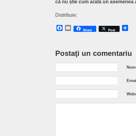
că nu știe cum arată un asemenea 
Distribuie:
Facebook
Email
Sh
Share
Post
Postaţi un comentariu
Nume
Email
Webs