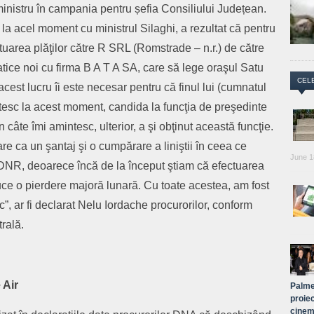
 ministru în campania pentru șefia Consiliului Județean.
 la acel moment cu ministrul Silaghi, a rezultat că pentru
ctuarea plăţilor către R SRL (Romstrade – n.r.) de către
ice noi cu firma B A T A SA, care să lege oraşul Satu
CEL
est lucru îi este necesar pentru că finul lui (cumnatul
ntesc la acest moment, candida la funcţia de preşedinte
câte îmi amintesc, ulterior, a şi obţinut această funcţie.
e ca un şantaj şi o cumpărare a liniştii în ceea ce
June 1
DNR, deoarece încă de la început ştiam că efectuarea
ce o pierdere majoră lunară. Cu toate acestea, am fost
, ar fi declarat Nelu Iordache procurorilor, conform
rală.
 Air
Palme
proiec
cinem