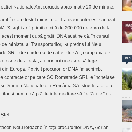
Direcției Naționale Anticorupție aproximativ 20 de minute.
rul în care fostul ministru al Transporturilor este acuzat
ată. Silaghi ar fi primit o mită de 200.000 de euro de la
n acest moment după gratii. DNA susține că, în cursul
 de ministru al Transporturilor, i-a pretins lui Nelu
ade SRL, deschiderea de către Blue Air, compania de
DES
ontrolate de acesta, a unor noi rute care să lege
i din Europa. Potrivit procurorilor DNA, în schimb,
area contractelor pe care SC Romstrade SRL le încheiase
și Drumuri Naționale din România SA, structură aflată
ilor și pentru că plățile intermediare să fie făcute într-
 Ștef
 afaceri Nelu Iordache în fața procurorilor DNA, Adrian