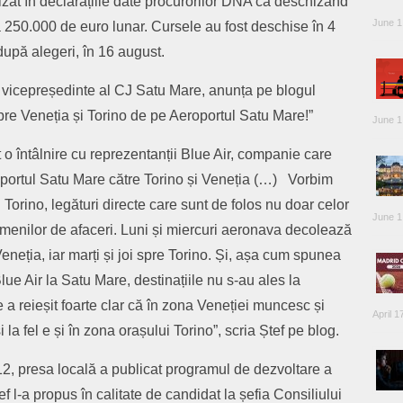
zat în declarațiile date procurorilor DNA că deschizând
June 1
a 250.000 de euro lunar. Cursele au fost deschise în 4
 după alegeri, în 16 august.
i vicepreședinte al CJ Satu Mare, anunța pe blogul
pre Veneția și Torino de pe Aeroportul Satu Mare!”
June 1
 o întâlnire cu reprezentanții Blue Air, companie care
portul Satu Mare către Torino și Veneția (…) Vorbim
Torino, legături directe care sunt de folos nu doar celor
June 1
 oamenilor de afaceri. Luni și miercuri aeronava decolează
neția, iar marți și joi spre Torino. Și, așa cum spunea
ue Air la Satu Mare, destinațiile nu s-au ales la
re a reieșit foarte clar că în zona Veneției muncesc și
April 1
la fel e și în zona orașului Torino”, scria Ștef pe blog.
12, presa locală a publicat programul de dezvoltare a
 l-a propus în calitate de candidat la șefia Consiliului