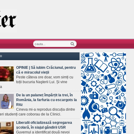
II
OPINIE | Să iubim Crăciunul, pentru
că e miracolul vieţii
Peste câteva ore doar, vom simți cu
toții bucuria Naşterii Lui. Și vine
ea
De la un palaneț împărțit la trei, în
România, la farfuria cu escargots la
Ritz
Cineva mi-a reprodus discuția dintre
ineri studenți care coborau de la Clinici.
Liberalii oficializează segregarea
şcolară, în siajul gândirii USR
Guvernul a identificat două nevoi