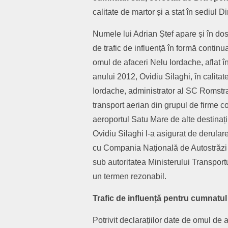
calitate de martor și a stat în sediul 
Numele lui Adrian Ștef apare și în dosa
de trafic de influență în formă continu
omul de afaceri Nelu Iordache, aflat î
anului 2012, Ovidiu Silaghi, în calitate
Iordache, administrator al SC Romstr
transport aerian din grupul de firme c
aeroportul Satu Mare de alte destinați
Ovidiu Silaghi l-a asigurat de derul
cu Compania Națională de Autostrăzi 
sub autoritatea Ministerului Transportur
un termen rezonabil.
Trafic de influență pentru cumnatul
Potrivit declarațiilor date de omul de