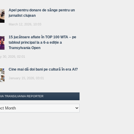
Apel pentru donare de sânge pentru un
jurnalist clujean
March 12, 2026, 10:03
15 jucătoare aflate în TOP 100 WTA – pe
tabloul principal la a 6-a ediție a
Transylvania Open
y 30, 2026, 02:01
Cine mai dă doi bani pe cultură în era AI?
January 15, 2026, 03:01
IVA TRANSILVANIA REPORTER
lvania
ter