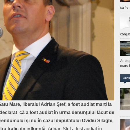
să fie
conju
An du
mare f
ADV
tu Mare, liberalul Adrian Ştef, a fost audiat marți la
declarat că a fost audiat în urma denunțului făcut de
rendumului și nu în cazul deputatului Ovidiu Silaghi,
u trafic de influență.
Adrian Ștef a fost audiat în