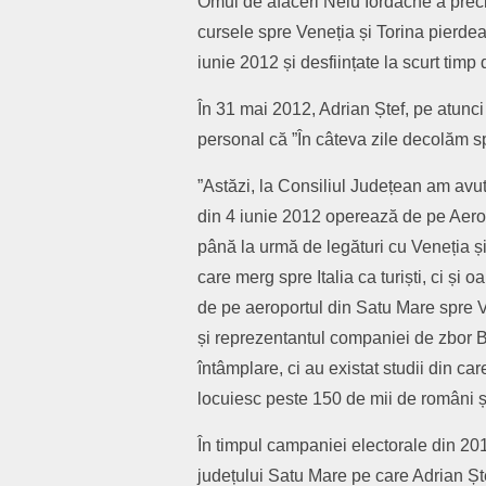
Omul de afaceri Nelu Iordache a preci
cursele spre Veneția și Torina pierde
iunie 2012 și desființate la scurt timp
În 31 mai 2012, Adrian Ștef, pe atunc
personal că ”În câteva zile decolăm s
”Astăzi, la Consiliul Județean am avut
din 4 iunie 2012 operează de pe Aero
până la urmă de legături cu Veneția și 
care merg spre Italia ca turiști, ci și
de pe aeroportul din Satu Mare spre Ve
și reprezentantul companiei de zbor Bl
întâmplare, ci au existat studii din ca
locuiesc peste 150 de mii de români și 
În timpul campaniei electorale din 20
județului Satu Mare pe care Adrian Ștef