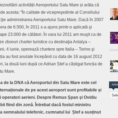
zvoltării activității Aeroportului Satu Mare și arăta că
de acesta: “În calitate de vicepreşedinte al Consiliului
dicţie administrarea Aeroportului Satu Mare. Dacă în 2007
era de 6.500, în 2011 s-a ajuns printr-o aplicată şi
oape 23.000 de călători. În vara lui 2011 am reuşit ca de
 zboruri charter turistice cu destinaţia Antalya –
ni, 4 iunie, operează chartere spre Italia – Torino şi
Januar
eția au fost anulate începând cu data de 16 august 2012
, la două luni după ce Adrian Ștef a câștigat funcția de
tu Mare.
rea de la DNA că Aeroportul din Satu Mare este cel
ARH
ternaționale de pe acest aeroport sunt profitabile și
Arhiva
lți operatori aerieni. Despre Remus Șpan și Ovidiu
Transi
Repor
ii fiind din zonă. Întrebat dacă fostul ministru
a semnalului telefonic, cumnatul lui Ștef a susținut