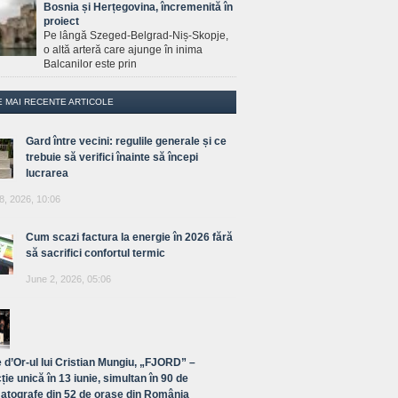
Bosnia și Herțegovina, încremenită în
proiect
Pe lângă Szeged-Belgrad-Niș-Skopje,
o altă arteră care ajunge în inima
Balcanilor este prin
E MAI RECENTE ARTICOLE
Gard între vecini: regulile generale și ce
trebuie să verifici înainte să începi
lucrarea
8, 2026, 10:06
Cum scazi factura la energie în 2026 fără
să sacrifici confortul termic
June 2, 2026, 05:06
 d’Or-ul lui Cristian Mungiu, „FJORD” –
ție unică în 13 iunie, simultan în 90 de
atografe din 52 de orașe din România