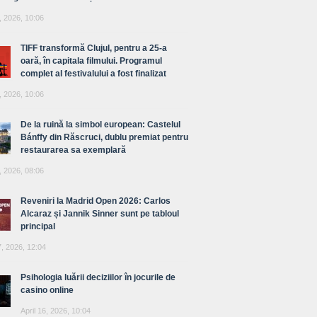
, 2026, 10:06
TIFF transformă Clujul, pentru a 25-a
oară, în capitala filmului. Programul
complet al festivalului a fost finalizat
, 2026, 10:06
De la ruină la simbol european: Castelul
Bánffy din Răscruci, dublu premiat pentru
restaurarea sa exemplară
, 2026, 08:06
Reveniri la Madrid Open 2026: Carlos
Alcaraz și Jannik Sinner sunt pe tabloul
principal
7, 2026, 12:04
Psihologia luării deciziilor în jocurile de
casino online
April 16, 2026, 10:04