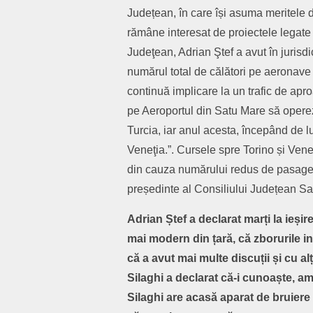
Județean, în care își asuma meritele de
rămâne interesat de proiectele legate 
Judeţean, Adrian Ştef a avut în juris
numărul total de călători pe aeronave 
continuă implicare la un trafic de apr
pe Aeroportul din Satu Mare să opereze
Turcia, iar anul acesta, începând de lu
Veneţia.”. Cursele spre Torino și Ven
din cauza numărului redus de pasageri
președinte al Consiliului Județean Sa
Adrian Ștef a declarat marți la ieși
mai modern din țară, că zborurile in
că a avut mai multe discuții și cu a
Silaghi a declarat că-i cunoaște, amb
Silaghi are acasă aparat de bruiere 