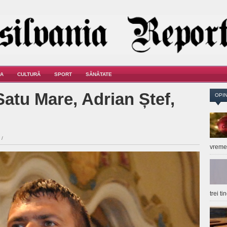
A
CULTURĂ
SPORT
SĂNĂTATE
Satu Mare, Adrian Ștef,
OPIN
 /
vrem
trei t