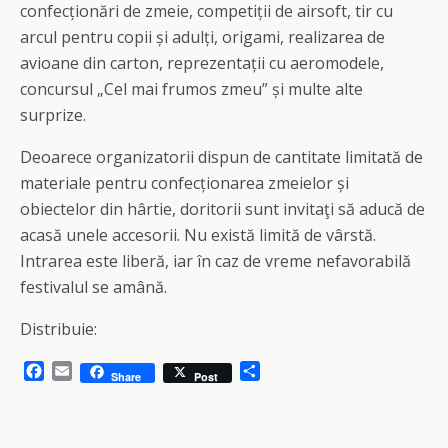
confecționări de zmeie, competiții de airsoft, tir cu
arcul pentru copii și adulți, origami, realizarea de
avioane din carton, reprezentații cu aeromodele,
concursul „Cel mai frumos zmeu” și multe alte
surprize.
Deoarece organizatorii dispun de cantitate limitată de
materiale pentru confecționarea zmeielor și
obiectelor din hârtie, doritorii sunt invitaţi să aducă de
acasă unele accesorii. Nu există limită de vârstă.
Intrarea este liberă, iar în caz de vreme nefavorabilă
festivalul se amână.
Distribuie:
F
E
S
Share
Post
a
m
h
c
a
a
e
i
r