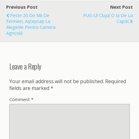
b
l
e
o
Previous Post
Next Post
o
Peste 20 De Mii De
PUG-Ul Clujul O Ia De La
k
Fermieri, Aşteptaţi La
Capăt
Alegerile Pentru Camera
Agricolă
Leave a Reply
Your email address will not be published.
Required
fields are marked
*
Comment
*