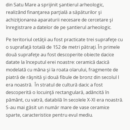
din Satu Mare a sprijinit şantierul arheologic,
realizând finanţarea parţială a săpăturilor şi
achiziţionarea aparaturii necesare de cercetare şi
înregistrare a datelor de pe şantierul arheologic.
Pe teritoriul cetăţii au fost practicate trei suprafeţe cu
o suprafaţă totală de 152 de metri pătraţi. În primele
două suprafeţe au fost descoperite obiecte dacice
datate la începutul erei noastre: ceramică dacică
modelată cu mâna şi la roata olarului, fragmente de
piatră de râşnită şi două fibule de bronz din secolul I
era noastră. În stratul de cultură dacic a fost
descoperită o locuinţă rectangulară, adâncită în
pământ, cu vatră, databilă în secolele X-XI era noastră.
S-au mai găsit un număr mare de vase ceramice
sparte, caracteristice pentru evul mediu.