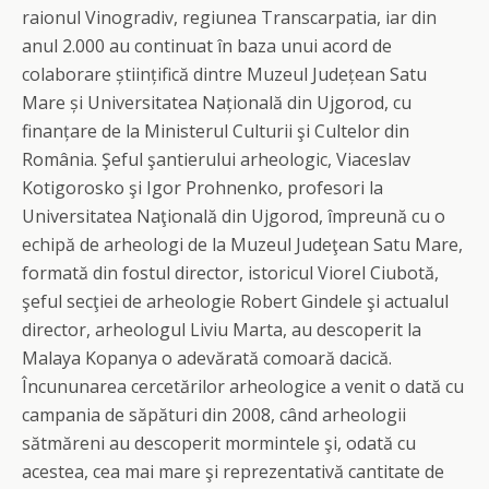
raionul Vinogradiv, regiunea Transcarpatia, iar din
anul 2.000 au continuat în baza unui acord de
colaborare științifică dintre Muzeul Județean Satu
Mare și Universitatea Națională din Ujgorod, cu
finanțare de la Ministerul Culturii şi Cultelor din
România. Şeful şantierului arheologic, Viaceslav
Kotigorosko şi Igor Prohnenko, profesori la
Universitatea Naţională din Ujgorod, împreună cu o
echipă de arheologi de la Muzeul Judeţean Satu Mare,
formată din fostul director, istoricul Viorel Ciubotă,
şeful secţiei de arheologie Robert Gindele şi actualul
director, arheologul Liviu Marta, au descoperit la
Malaya Kopanya o adevărată comoară dacică.
Încununarea cercetărilor arheologice a venit o dată cu
campania de săpături din 2008, când arheologii
sătmăreni au descoperit mormintele şi, odată cu
acestea, cea mai mare şi reprezentativă cantitate de