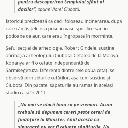
pentru descoperirea templului sfânt al
dacilor“,
spune Viorel Ciubotă.
Istoricul precizează că dacii foloseau incinerarea, după
care rămășițele era puse în vase specifice sau în
podoabe de aur, care erau îngropate în morminte.
Șeful secţiei de arheologie, Robert Gindele, susține
afirmația arheologului Ciubotă. Cetatea de la Malaya
Kopanya ar fi o cetate independentă de
Sarmisegetuza. Diferența dintre cele două cetăți se
observă prin zidurile cetăților, așa cum susține și
Ciubotă. Din păcate, săpăturile au rămas în același
stadiu ca și în 2011.
„Nu mai se alocă bani ca pe vremuri. Acum
trebuie să depunem cereri peste cereri de
finanțare la Minister. Anul acesta cu
sigurnață nu vor fi reluate săpăturile. Nu