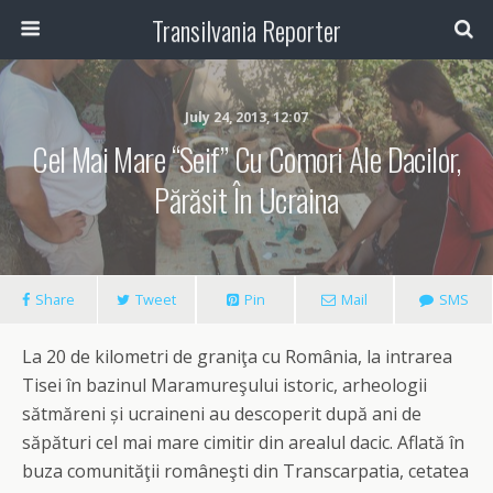
Transilvania Reporter
July 24, 2013, 12:07
Cel Mai Mare “seif” Cu Comori Ale Dacilor,
Părăsit În Ucraina
Share
Tweet
Pin
Mail
SMS
La 20 de kilometri de graniţa cu România, la intrarea
Tisei în bazinul Maramureşului istoric, arheologii
sătmăreni și ucraineni au descoperit după ani de
săpături cel mai mare cimitir din arealul dacic. Aflată în
buza comunităţii româneşti din Transcarpatia, cetatea