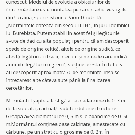
cunoscut. Modelul de evoluție a obiceiurilor de
înmormântare este noutatea pe care o aduc vestigiile
din Ucraina, spune istoricul Viorel Ciubotă.
„Mormintele datează din secolul I î.Hr., în jurul domniei
lui Burebista. Putem stabili în acest fel și legăturile
avute de daci cu alte populații pentru că am descoperit
spade de origine celtică, altele de origine sudică, ce
atestă legături cu tracii, precum și monede care indică
anumite legături cu grecii”, susține acesta. În total s-
au descoperit aproximativ 70 de morminte, însă se
întrezăresc alte câteva sute până la finalizarea
cercetărilor.
Mormântul șapte a fost găsit la o adâncime de 0, 3 m
de la suprafața actuală, sub fundul unei fructiere.
Groapa avea diametrul de 0, 5 m și o adâncime de 0, 56
m.Mormântul conținea oase calcinate, amestecate cu
cărbune, pe un strat cu o grosime de 0, 2m. În