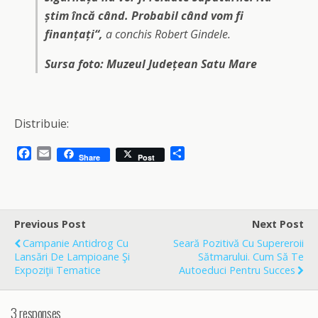
știm încă când. Probabil când vom fi
finanțați“,
a conchis Robert Gindele.
Sursa foto: Muzeul Județean Satu Mare
Distribuie:
F
E
S
Share
Post
a
m
h
c
a
a
e
i
r
b
l
e
o
Previous Post
Next Post
o
Campanie Antidrog Cu
Seară Pozitivă Cu Supereroii
k
Lansări De Lampioane Şi
Sătmarului. Cum Să Te
Expoziţii Tematice
Autoeduci Pentru Succes
3 responses