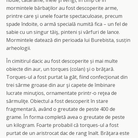
fibule, catarame, inele şi verigi, în timp ce în
mormintele bărbaţilor au fost descoperite arme,
printre care şi unele foarte spectaculoase, precum
spade îndoite, o armă specială numită fica – un fel de
sabie cu un singur tăiş, pinteni și vârfuri de lance.
Mormintele datează din perioada lui Burebista, susțin
arheologii.
În cimitirul dacic au fost descoperite și mai multe
obiecte din aur, un torques (colan) şi o brăţară.
Torques-ul a fost purtat la gât, fiind confecţionat din
trei sârme groase din aur şi capete de îmbinare
lucrate minuţios, ornamentate printr-o reţea de
sârmuliţe. Obiectul a fost descoperit în stare
fragmentară, având o greutate de peste 400 de
grame. În forma completă avea o greutate de peste
un kilogram. Foarte probabil că torques-ul a fost
purtat de un aristrocat dac de rang înalt. Brăţara este