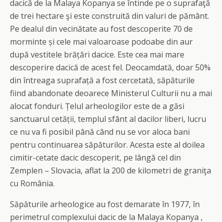
dacică de la Malaya Kopanya se întinde pe o suprafaţă
de trei hectare şi este construită din valuri de pământ.
Pe dealul din vecinătate au fost descoperite 70 de
morminte și cele mai valoaroase podoabe din aur
după vestitele brățări dacice. Este cea mai mare
descoperire dacică de acest fel. Deocamdată, doar 50%
din întreaga suprafață a fost cercetată, săpăturile
fiind abandonate deoarece Ministerul Culturii nu a mai
alocat fonduri. Țelul arheologilor este de a găsi
sanctuarul cetății, templul sfânt al dacilor liberi, lucru
ce nu va fi posibil până când nu se vor aloca bani
pentru continuarea săpăturilor. Acesta este al doilea
cimitir-cetate dacic descoperit, pe lângă cel din
Zemplen – Slovacia, aflat la 200 de kilometri de graniţa
cu România.
Săpăturile arheologice au fost demarate în 1977, în
perimetrul complexului dacic de la Malaya Kopanya ,