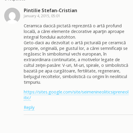
Pintilie Stefan-Cristian
January 4, 2015, 05:01
Ceramica dacică pictată reprezintă o artă profund
locală, a cărei elemente decorative aparţin aproape
integral fondului autohton.
Geto-dacii au dezvoltat o artă picturală pe ceramică
proprie, originală, pe gustul lor, a cărei semnificaţii se
regăsesc în simbolismul vechi european, în
extraordinara continuitate, a motivelor legate de
cultul zeiţei-pasăre: V-uri, M-uri, spirale, o simbolistică
bazată pe apa curgătoare, fertilitate, regenerare,
belşugul recoltelor, simbolistică cu origini în neoliticul
timpuriu.
https://sites.google.com/site/seimenineoliticsipreneol
itic/
Reply