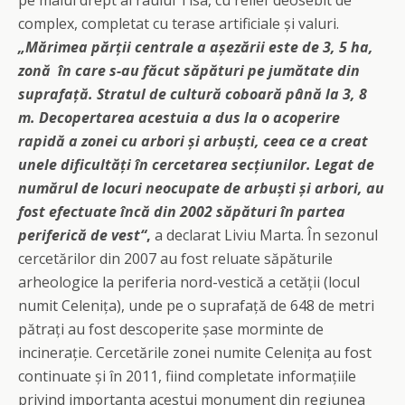
pe malul drept al râului Tisa, cu relief deosebit de
complex, completat cu terase artificiale și valuri.
„Mărimea părții centrale a așezării este de 3, 5 ha,
zonă în care s-au făcut săpături pe jumătate din
suprafață. Stratul de cultură coboară până la 3, 8
m. Decopertarea acestuia a dus la o acoperire
rapidă a zonei cu arbori și arbuști, ceea ce a creat
unele dificultăți în cercetarea secțiunilor. Legat de
numărul de locuri neocupate de arbuști și arbori, au
fost efectuate încă din 2002 săpături în partea
periferică de vest“
,
a declarat Liviu Marta. În sezonul
cercetărilor din 2007 au fost reluate săpăturile
arheologice la periferia nord-vestică a cetății (locul
numit Celenița), unde pe o suprafață de 648 de metri
pătrați au fost descoperite șase morminte de
incinerație. Cercetările zonei numite Celenița au fost
continuate și în 2011, fiind completate informațiile
privind importanța acestui monument din regiunea