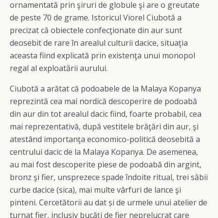
ornamentată prin şiruri de globule şi are o greutate
de peste 70 de grame. Istoricul Viorel Ciubotă a
precizat că obiectele confecţionate din aur sunt
deosebit de rare în arealul culturii dacice, situaţia
aceasta fiind explicată prin existenţa unui monopol
regal al exploatării aurului.
Ciubotă a arătat că podoabele de la Malaya Kopanya
reprezintă cea mai nordică descoperire de podoabă
din aur din tot arealul dacic fiind, foarte probabil, cea
mai reprezentativă, după vestitele brăţări din aur, şi
atestând importanţa economico-politică deosebită a
centrului dacic de la Malaya Kopanya. De asemenea,
au mai fost descoperite piese de podoabă din argint,
bronz şi fier, unsprezece spade îndoite ritual, trei săbii
curbe dacice (sica), mai multe vârfuri de lance şi
pinteni. Cercetătorii au dat și de urmele unui atelier de
turnat fier, inclusiv bucăţi de fier neprelucrat care