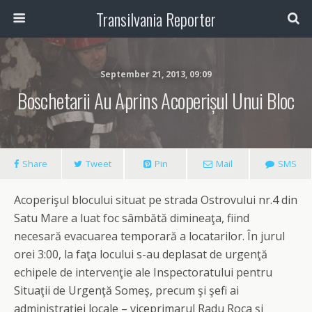
Transilvania Reporter
September 21, 2013, 09:09
Boschetarii Au Aprins Acoperișul Unui Bloc
Share
Tweet
Pin
Mail
SMS
Acoperişul blocului situat pe strada Ostrovului nr.4 din
Satu Mare a luat foc sâmbătă dimineaţa, fiind
necesară evacuarea temporară a locatarilor. În jurul
orei 3:00, la faţa locului s-au deplasat de urgenţă
echipele de intervenţie ale Inspectoratului pentru
Situaţii de Urgenţă Someş, precum şi şefi ai
administraţiei locale – viceprimarul Radu Roca şi