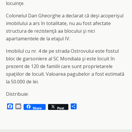
locuinţe.
Colonelul Dan Gheorghe a declarat că deşi acoperişul
imobilului a ars în totalitate, nu au fost afectate
structura de rezistenţă aa blocului şi nici
apartamentele de la etajul IV.
Imobilul cu nr. 4 de pe strada Ostrovului este fostul
bloc de garsoniere al SC Mondiala şi este locuit în
prezent de 120 de familii care sunt proprietarele
spaţiilor de locuit. Valoarea pagubelor a fost estimată
la 50.000 de lei.
Distribuie:
F
E
S
Share
Post
a
m
h
c
a
a
e
i
r
b
l
e