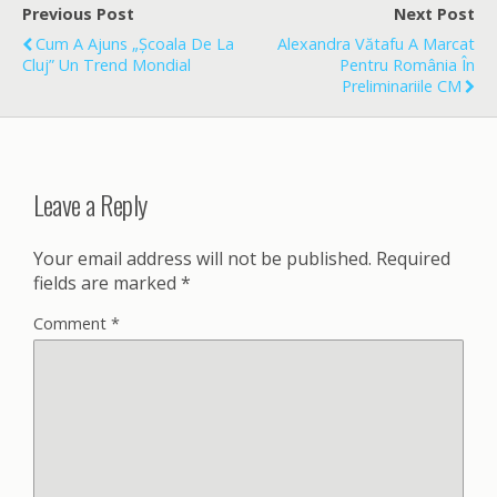
o
Previous Post
Next Post
o
Cum A Ajuns „Școala De La
Alexandra Vătafu A Marcat
k
Cluj” Un Trend Mondial
Pentru România În
Preliminariile CM
Leave a Reply
Your email address will not be published.
Required
fields are marked
*
Comment
*