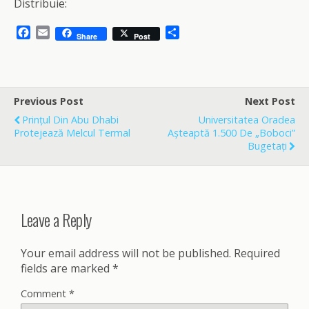
Distribuie:
F
E
S
Share
Post
a
m
h
c
a
a
e
i
r
b
l
e
o
Previous Post
Next Post
o
Prințul Din Abu Dhabi
Universitatea Oradea
k
Protejează Melcul Termal
Așteaptă 1.500 De „boboci”
Bugetați
Leave a Reply
Your email address will not be published.
Required
fields are marked
*
Comment
*